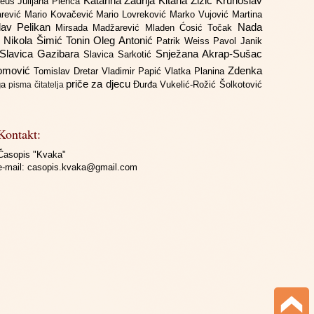
Katarina Zadrija
Kitana Žižić
Krunoslav
deus
Julijana Plenča
arević
Mario Kovačević
Mario Lovreković
Marko Vujović
Martina
lav Pelikan
Nada
Mirsada Madžarević
Mladen Ćosić Točak
ć
Nikola Šimić Tonin
Oleg Antonić
Patrik Weiss
Pavol Janik
Slavica Gazibara
Snježana Akrap-Sušac
Slavica Sarkotić
Domović
Zdenka
Tomislav Dretar
Vladimir Papić
Vlatka Planina
priče za djecu
iga
Đurđa Vukelić-Rožić
Šolkotović
pisma čitatelja
Kontakt:
Časopis "Kvaka"
e-mail:
casopis.kvaka@gmail.com