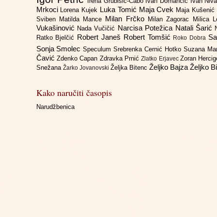
Irena Grubišić-Čabo
Ivan Domančić
Ivan Niv
Mrkoci
Luka Tomić
Maja Cvek
Lorena Kujek
Maja Kušenić
Milan Frčko
Sviben
Matilda Mance
Milan Zagorac
Milica 
Vukašinović
Narcisa Potežica
Natali Šarić
Nada Vučičić
Robert Janeš
Robert Tomšić
Sa
Ratko Bjelčić
Roko Dobra
Sonja Smolec
Speculum
Srebrenka Cernić Hotko
Suzana Ma
Čavić
Zdenko Capan
Zdravka Prnić
Zoran Herci
Zlatko Erjavec
Željko Bajza
Željko B
Snežana
Željka Bitenc
Žarko Jovanovski
Kako naručiti časopis
Narudžbenica