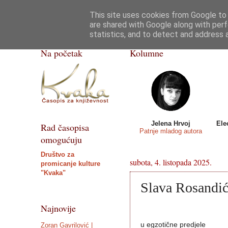
This site uses cookies from Google to d
Kvaka
Poezija
Priče, crtice
Razgovor
are shared with Google along with perf
statistics, and to detect and address 
ISSN 2459-5632
Na početak
Kolumne
Jelena Hrvoj
Ele
Rad časopisa
Patnje mladog autora
omogućuju
Društvo za
subota, 4. listopada 2025.
promicanje kulture
"Kvaka"
Slava Rosandić 
Najnovije
u egzotične predjele
Zoran Gavrilović |