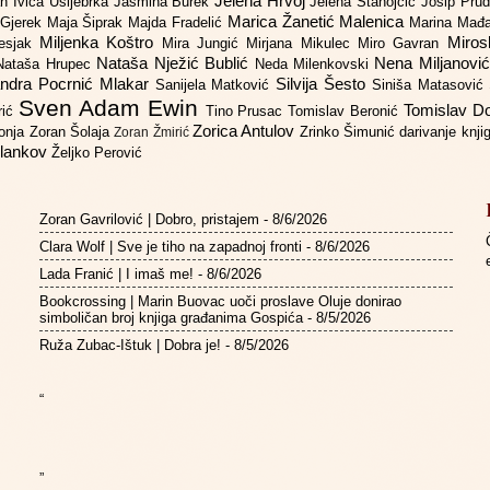
Jelena Hrvoj
an
Ivica Ušljebrka
Jasmina Burek
Jelena Stanojčić
Josip Pru
Marica Žanetić Malenica
 Gjerek
Maja Šiprak
Majda Fradelić
Marina Mađ
Miljenka Koštro
Miros
Lesjak
Mira Jungić
Mirjana Mikulec
Miro Gavran
Nataša Nježić Bublić
Nena Miljanovi
Nataša Hrupec
Neda Milenkovski
ndra Pocrnić Mlakar
Silvija Šesto
Sanijela Matković
Siniša Matasović
Sven Adam Ewin
Tomislav 
rić
Tino Prusac
Tomislav Beronić
Zorica Antulov
gonja
Zoran Šolaja
Zrinko Šimunić
darivanje knj
Zoran Žmirić
ilankov
Željko Perović
Zoran Gavrilović | Dobro, pristajem
- 8/6/2026
Clara Wolf | Sve je tiho na zapadnoj fronti
- 8/6/2026
Lada Franić | I imaš me!
- 8/6/2026
Bookcrossing | Marin Buovac uoči proslave Oluje donirao
simboličan broj knjiga građanima Gospića
- 8/5/2026
Ruža Zubac-Ištuk | Dobra je!
- 8/5/2026
“
”