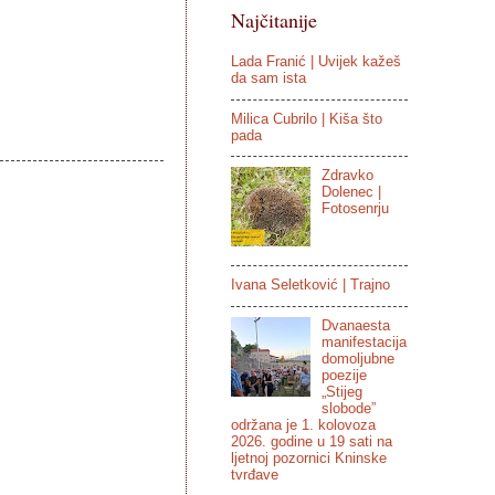
Najčitanije
Lada Franić | Uvijek kažeš
da sam ista
Milica Cubrilo | Kiša što
pada
Zdravko
Dolenec |
Fotosenrju
Ivana Seletković | Trajno
Dvanaesta
manifestacija
domoljubne
poezije
„Stijeg
slobode”
održana je 1. kolovoza
2026. godine u 19 sati na
ljetnoj pozornici Kninske
tvrđave