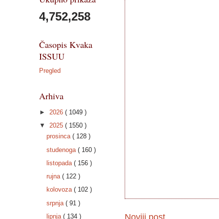
4,752,258
Časopis Kvaka
ISSUU
Pregled
Arhiva
►
2026
( 1049 )
▼
2025
( 1550 )
prosinca
( 128 )
studenoga
( 160 )
listopada
( 156 )
rujna
( 122 )
kolovoza
( 102 )
srpnja
( 91 )
Noviji post
lipnja
( 134 )