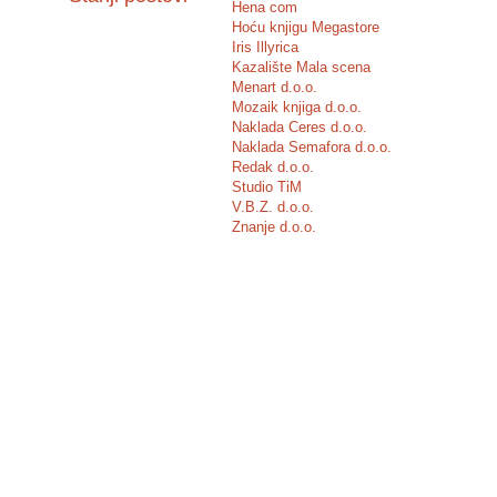
Hena com
Hoću knjigu Megastore
Iris Illyrica
Kazalište Mala scena
Menart d.o.o.
Mozaik knjiga d.o.o.
Naklada Ceres d.o.o.
Naklada Semafora d.o.o.
Redak d.o.o.
Studio TiM
V.B.Z. d.o.o.
Znanje d.o.o.