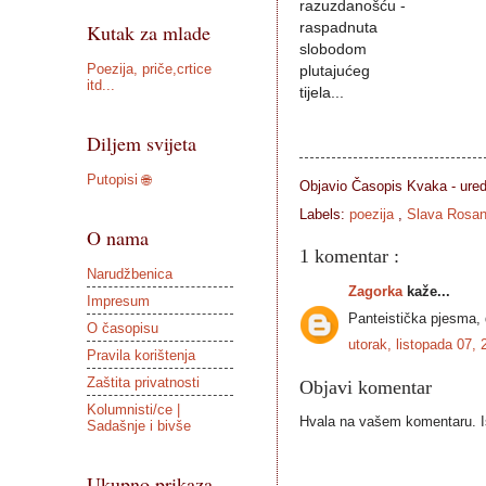
razuzdanošću -
Kutak za mlade
raspadnuta
slobodom
Poezija, priče,crtice
plutajućeg
itd...
tijela...
Diljem svijeta
Putopisi 🌐
Objavio Časopis
Kvaka - ure
Labels:
poezija
,
Slava Rosan
O nama
1 komentar :
Narudžbenica
Zagorka
kaže...
Impresum
Panteistička pjesma, 
O časopisu
utorak, listopada 07,
Pravila korištenja
Zaštita privatnosti
Objavi komentar
Kolumnisti/ce |
Hvala na vašem komentaru. Ist
Sadašnje i bivše
Ukupno prikaza