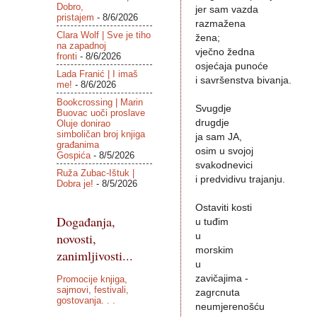
Dobro,
jer sam vazda
pristajem
- 8/6/2026
razmažena
Clara Wolf | Sve je tiho
žena;
na zapadnoj
vječno žedna
fronti
- 8/6/2026
osjećaja punoće
Lada Franić | I imaš
i savršenstva bivanja.
me!
- 8/6/2026
Bookcrossing | Marin
Svugdje
Buovac uoči proslave
drugdje
Oluje donirao
simboličan broj knjiga
ja sam JA,
građanima
osim u svojoj
Gospića
- 8/5/2026
svakodnevici
Ruža Zubac-Ištuk |
i predvidivu trajanju.
Dobra je!
- 8/5/2026
Ostaviti kosti
Događanja,
u tuđim
novosti,
u
morskim
zanimljivosti...
u
zavičajima -
Promocije knjiga,
sajmovi, festivali,
zagrcnuta
gostovanja. . .
neumjerenošću