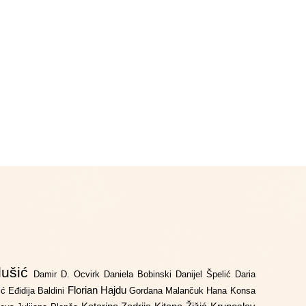
lušić
Damir D. Ocvirk
Daniela Bobinski
Danijel Špelić
Daria
Florian Hajdu
jić
Eđidija Baldini
Gordana Malančuk
Hana Konsa