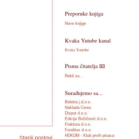
Preporuke knjiga
Nove knjige
Kvaka Yutube kanal
Kvaka Youtube
Pisma čitatelja 📧
Rekli su...
Surađujemo sa...
Beletra j.d.o.o.
Naklada Ceres
Disput d.o.o.
Edicije Božičević d.o.o.
Fraktura d.o.o.
Funditus d.o.o.
HDKDM - Klub prvih pisaca
Stariji postovi