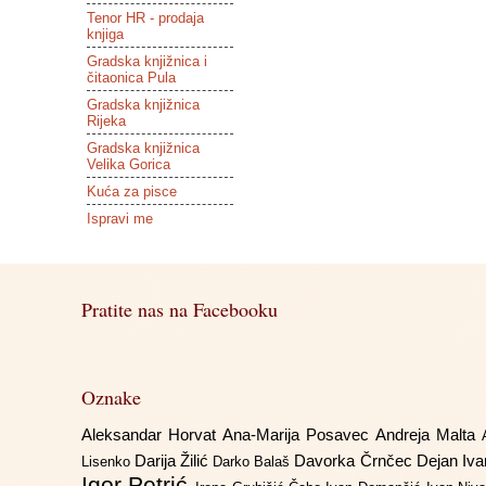
Tenor HR - prodaja
knjiga
Gradska knjižnica i
čitaonica Pula
Gradska knjižnica
Rijeka
Gradska knjižnica
Velika Gorica
Kuća za pisce
Ispravi me
Pratite nas na Facebooku
Oznake
Aleksandar Horvat
Ana-Marija Posavec
Andreja Malta
Darija Žilić
Davorka Črnčec
Dejan Iv
Lisenko
Darko Balaš
Igor Petrić