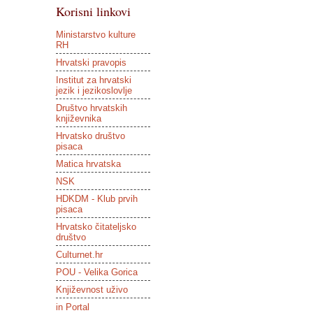
Korisni linkovi
Ministarstvo kulture
RH
Hrvatski pravopis
Institut za hrvatski
jezik i jezikoslovlje
Društvo hrvatskih
književnika
Hrvatsko društvo
pisaca
Matica hrvatska
NSK
HDKDM - Klub prvih
pisaca
Hrvatsko čitateljsko
društvo
Culturnet.hr
POU - Velika Gorica
Književnost uživo
in Portal