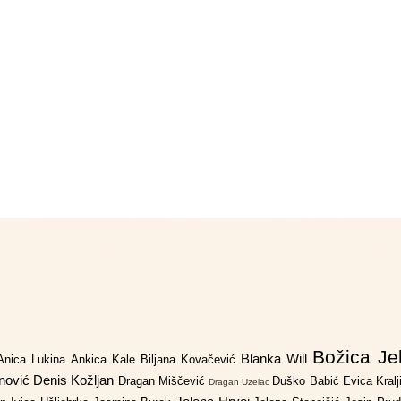
Božica Je
Blanka Will
Anica Lukina
Ankica Kale
Biljana Kovačević
anović
Denis Kožljan
Dragan Miščević
Duško Babić
Evica Kral
Dragan Uzelac