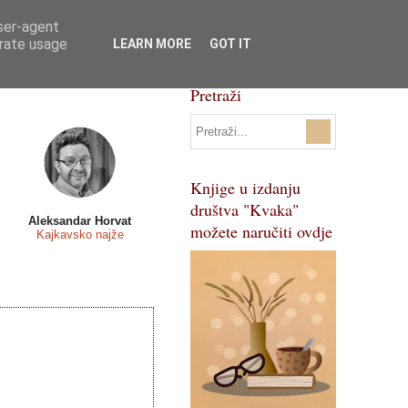
user-agent
Svi natječaji
Pojmovnik
erate usage
LEARN MORE
GOT IT
Pretraži
Knjige u izdanju
društva "Kvaka"
Aleksandar Horvat
možete naručiti ovdje
Kajkavsko najže