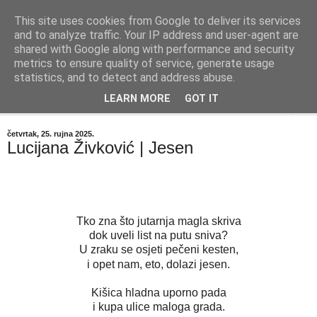
This site uses cookies from Google to deliver its services
"Kvaka"
and to analyze traffic. Your IP address and user-agent are
shared with Google along with performance and security
metrics to ensure quality of service, generate usage
Časopis za književnost ISSN 2459-5632
statistics, and to detect and address abuse.
LEARN MORE
GOT IT
▼
četvrtak, 25. rujna 2025.
Lucijana Živković | Jesen
Tko zna što jutarnja magla skriva
dok uveli list na putu sniva?
U zraku se osjeti pečeni kesten,
i opet nam, eto, dolazi jesen.
Kišica hladna uporno pada
i kupa ulice maloga grada.