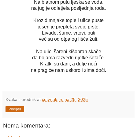
Na blatnom putu ljeska se voda,
na jug je odletjela posljednja roda.
Kroz dimnjake tople i ulice puste
jesen je preplela svoje prste.
Livade, šume, vrtovi, puti
već su od otpalog lišća žuti.
Na ulici šareni kišobran skače
da bojama razvedri rijetke šetače.
Kratki su dani, a dulje noći
na prag će nam uskoro i zima doći.
Kvaka - urednik
at
četvrtak, rujna 25, 2025
Podijeli
Nema komentara: