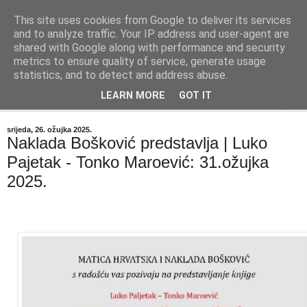
This site uses cookies from Google to deliver its services
"Kvaka"
and to analyze traffic. Your IP address and user-agent are
shared with Google along with performance and security
metrics to ensure quality of service, generate usage
Časopis za književnost ISSN 2459-5632
statistics, and to detect and address abuse.
LEARN MORE
GOT IT
▼
srijeda, 26. ožujka 2025.
Naklada Bošković predstavlja | Luko
Pajetak - Tonko Maroević: 31.ožujka
2025.