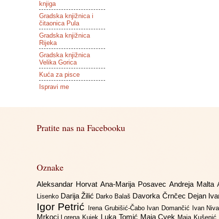
knjiga
Gradska knjižnica i
čitaonica Pula
Gradska knjižnica
Rijeka
Gradska knjižnica
Velika Gorica
Kuća za pisce
Ispravi me
Pratite nas na Facebooku
Oznake
Aleksandar Horvat
Ana-Marija Posavec
Andreja Malta
Darija Žilić
Davorka Črnčec
Dejan Iv
Lisenko
Darko Balaš
Igor Petrić
Irena Grubišić-Čabo
Ivan Domančić
Ivan Niv
Mrkoci
Luka Tomić
Maja Cvek
Lorena Kujek
Maja Kušenić