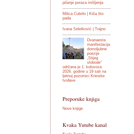
pitanje poraza mišljenja
Milica Cubrilo | Kiša što
pada
Ivana Seletković | Trajno
Dvanaesta
manifestacija
domoljubne
poezije
„Stijeg
slobode”
održana je 1. kolovoza
2026. godine u 19 sati na
ljetnoj pozornici Kninske
tvrđave
Preporuke knjiga
Nove knjige
Kvaka Yutube kanal
Kvaka Youtube