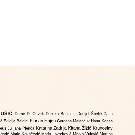
lušić
Damir D. Ocvirk
Daniela Bobinski
Danijel Špelić
Daria
Florian Hajdu
jić
Eđidija Baldini
Gordana Malančuk
Hana Konsa
Katarina Zadrija
Kitana Žižić
Krunoslav
deus
Julijana Plenča
arević
Mario Kovačević
Mario Lovreković
Marko Vujović
Martina