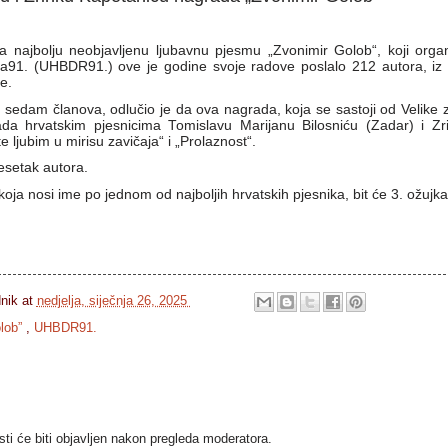
za najbolju neobjavljenu ljubavnu pjesmu „Zvonimir Golob“, koji orga
a91. (UHBDR91.) ove je godine svoje radove poslalo 212 autora, iz H
je.
 sedam članova, odlučio je da ova nagrada, koja se sastoji od Velike z
ada hrvatskim pjesnicima Tomislavu Marijanu Bilosniću (Zadar) i Z
 ljubim u mirisu zavičaja“ i „Prolaznost“.
desetak autora.
oja nosi ime po jednom od najboljih hrvatskih pjesnika, bit će 3. ožuj
dnik
at
nedjelja, siječnja 26, 2025
olob”
,
UHBDR91.
i će biti objavljen nakon pregleda moderatora.