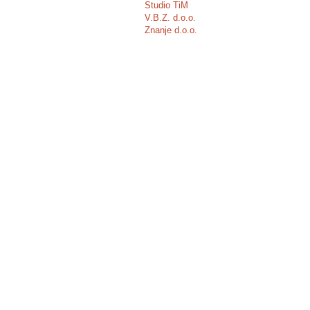
Studio TiM
V.B.Z. d.o.o.
Znanje d.o.o.