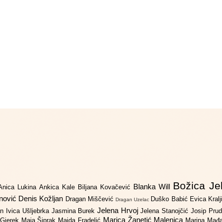
Božica Je
Blanka Will
Anica Lukina
Ankica Kale
Biljana Kovačević
anović
Denis Kožljan
Dragan Miščević
Duško Babić
Evica Kral
Dragan Uzelac
Jelena Hrvoj
an
Ivica Ušljebrka
Jasmina Burek
Jelena Stanojčić
Josip Pru
Marica Žanetić Malenica
 Gjerek
Maja Šiprak
Majda Fradelić
Marina Mađ