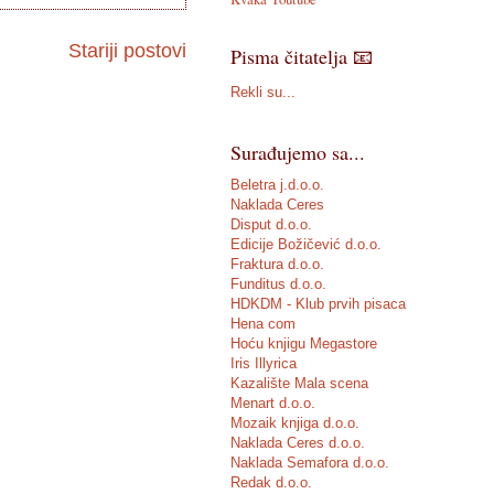
Stariji postovi
Pisma čitatelja 📧
Rekli su...
Surađujemo sa...
Beletra j.d.o.o.
Naklada Ceres
Disput d.o.o.
Edicije Božičević d.o.o.
Fraktura d.o.o.
Funditus d.o.o.
HDKDM - Klub prvih pisaca
Hena com
Hoću knjigu Megastore
Iris Illyrica
Kazalište Mala scena
Menart d.o.o.
Mozaik knjiga d.o.o.
Naklada Ceres d.o.o.
Naklada Semafora d.o.o.
Redak d.o.o.