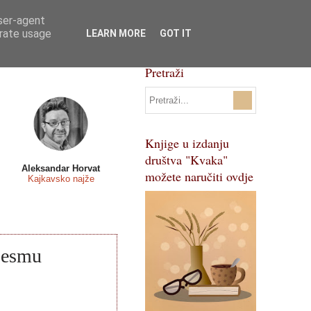
user-agent
Svi natječaji
Pojmovnik
erate usage
LEARN MORE
GOT IT
Pretraži
Knjige u izdanju
društva "Kvaka"
Aleksandar Horvat
možete naručiti ovdje
Kajkavsko najže
pjesmu