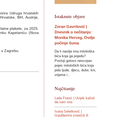
nizira Udruga hrvatskih
Istaknute objave
rvatske, BiH, Austrije,
Zoran Gavrilović |
latne plakete, za 2025.
Dnevnik o nečitanju:
rinku Kapetaniću (Nova
Monika Herceg, Ovdje
počinje šuma
ka u Zagrebu.
Da li nasilje ima mitološka
bića koja ga pojedu?
Postoji gotovo neiscrpan
popis mitoloških bića koja
jedu ljude, djecu, duše, krv,
vrijeme i...
Najčitanije
Lada Franić | Uvijek kažeš
da sam ista
Ivana Seletković |
Izgubljeni/a svije(s)t ili