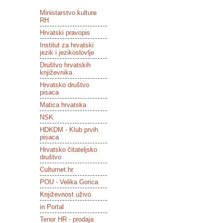
Ministarstvo kulture
RH
Hrvatski pravopis
Institut za hrvatski
jezik i jezikoslovlje
Društvo hrvatskih
književnika
Hrvatsko društvo
pisaca
Matica hrvatska
NSK
HDKDM - Klub prvih
pisaca
Hrvatsko čitateljsko
društvo
Culturnet.hr
POU - Velika Gorica
Književnost uživo
in Portal
Tenor HR - prodaja