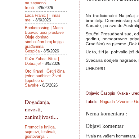
na zapadnoj
fronti
- 8/6/2026
Lada Franić | I imaš
Na tradicionalni Natječaj 
me!
- 8/6/2026
branitelja Domovinskog rat
Kanade, pa sve do Australi
Bookcrossing | Marin
Buovac uoči proslave
Stručni Prosudbeni sud, od
Oluje donirao
godinu, ravnopravno prip
simboličan broj knjiga
Gradiška) za pjesme „Dok te
građanima
Gospića
- 8/5/2026
Uz to, žiri je pohvalio još 
Ruža Zubac-Ištuk |
Svečana dodjele nagrade, k
Dobra je!
- 8/5/2026
UHBDR91.
Oto Kraml | Četiri čina
jedne sudbine: Život
ljepotice iz
Savske
- 8/5/2026
Objavio Časopis
Kvaka - ure
Događanja,
Labels:
Nagrada “Zvonimir G
novosti,
Nema komentara :
zanimljivosti...
Objavi komentar
Promocije knjiga,
sajmovi, festivali,
Hvala na vašem komentaru. Ist
gostovanja. . .