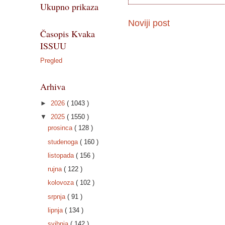
Ukupno prikaza
Noviji post
Časopis Kvaka
ISSUU
Pregled
Arhiva
►
2026
( 1043 )
▼
2025
( 1550 )
prosinca
( 128 )
studenoga
( 160 )
listopada
( 156 )
rujna
( 122 )
kolovoza
( 102 )
srpnja
( 91 )
lipnja
( 134 )
svibnja
( 142 )