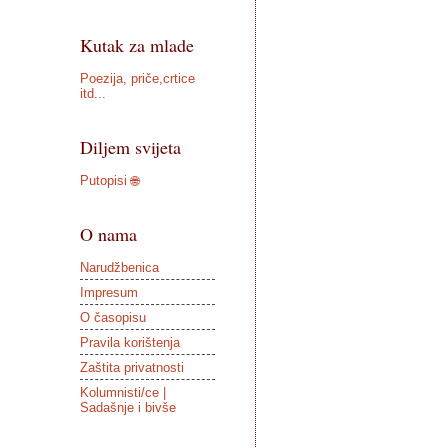
Kutak za mlade
Poezija, priče,crtice
itd...
Diljem svijeta
Putopisi 🌐
O nama
Narudžbenica
Impresum
O časopisu
Pravila korištenja
Zaštita privatnosti
Kolumnisti/ce |
Sadašnje i bivše