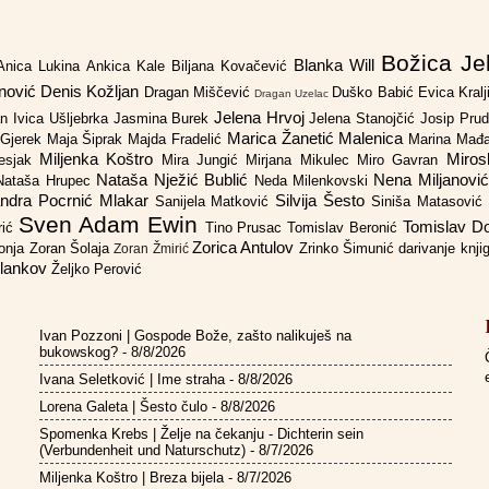
Božica Je
Blanka Will
Anica Lukina
Ankica Kale
Biljana Kovačević
anović
Denis Kožljan
Dragan Miščević
Duško Babić
Evica Kral
Dragan Uzelac
Jelena Hrvoj
an
Ivica Ušljebrka
Jasmina Burek
Jelena Stanojčić
Josip Pru
Marica Žanetić Malenica
 Gjerek
Maja Šiprak
Majda Fradelić
Marina Mađ
Miljenka Koštro
Miros
Lesjak
Mira Jungić
Mirjana Mikulec
Miro Gavran
Nataša Nježić Bublić
Nena Miljanovi
Nataša Hrupec
Neda Milenkovski
ndra Pocrnić Mlakar
Silvija Šesto
Sanijela Matković
Siniša Matasović
Sven Adam Ewin
Tomislav 
rić
Tino Prusac
Tomislav Beronić
Zorica Antulov
gonja
Zoran Šolaja
Zrinko Šimunić
darivanje knj
Zoran Žmirić
ilankov
Željko Perović
Ivan Pozzoni | Gospode Bože, zašto nalikuješ na
bukowskog?
- 8/8/2026
Ivana Seletković | Ime straha
- 8/8/2026
Lorena Galeta | Šesto čulo
- 8/8/2026
Spomenka Krebs | Želje na čekanju - Dichterin sein
(Verbundenheit und Naturschutz)
- 8/7/2026
Miljenka Koštro | Breza bijela
- 8/7/2026