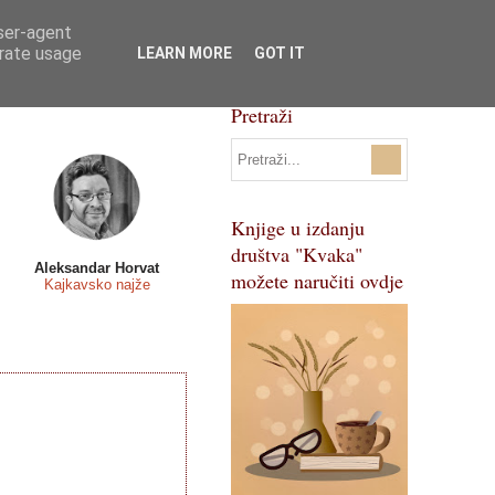
user-agent
Svi natječaji
Pojmovnik
erate usage
LEARN MORE
GOT IT
Pretraži
Knjige u izdanju
društva "Kvaka"
Aleksandar Horvat
možete naručiti ovdje
Kajkavsko najže