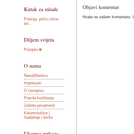
Objavi komentar
Kutak za mlade
Hvala na vašem komentaru. Ist
Poezija, priče,crtice
itd...
Diljem svijeta
Putopisi 🌐
O nama
Narudžbenica
Impresum
O časopisu
Pravila korištenja
Zaštita privatnosti
Kolumnisti/ce |
Sadašnje i bivše
Ukupno prikaza