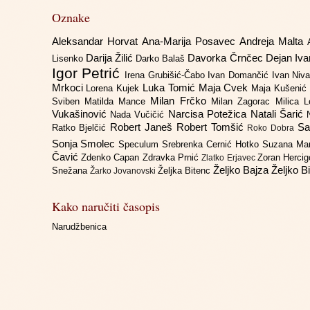
Oznake
Aleksandar Horvat
Ana-Marija Posavec
Andreja Malta
Darija Žilić
Davorka Črnčec
Dejan Iv
Lisenko
Darko Balaš
Igor Petrić
Irena Grubišić-Čabo
Ivan Domančić
Ivan Niv
Mrkoci
Luka Tomić
Maja Cvek
Lorena Kujek
Maja Kušenić
Milan Frčko
Sviben
Matilda Mance
Milan Zagorac
Milica 
Vukašinović
Narcisa Potežica
Natali Šarić
Nada Vučičić
Robert Janeš
Robert Tomšić
Sa
Ratko Bjelčić
Roko Dobra
Sonja Smolec
Speculum
Srebrenka Cernić Hotko
Suzana Ma
Čavić
Zdenko Capan
Zdravka Prnić
Zoran Herci
Zlatko Erjavec
Željko Bajza
Željko B
Snežana
Željka Bitenc
Žarko Jovanovski
Kako naručiti časopis
Narudžbenica