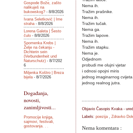
Gospode Bože, zašto
Nema ih.
nalikuješ na
bukowskog?
- 8/8/2026
Tražim prašnike.
Nema ih.
Ivana Seletković | Ime
straha
- 8/8/2026
Tražim tučak.
Nema ga.
Lorena Galeta | Šesto
čulo
- 8/8/2026
Tražim lapove.
Nema ih.
Spomenka Krebs |
Želje na čekanju -
Tražim stapku.
Dichterin sein
Nema je.
(Verbundenheit und
Odjednom
Naturschutz)
- 8/7/202
6
probudi me olujni vjetar
i odnosi opojni miris
Miljenka Koštro | Breza
bijela
- 8/7/2026
jednog imaginarnog cvijeta
jednog realnog jutra.
Događanja,
novosti,
zanimljivosti...
Objavio Časopis
Kvaka - ure
Labels:
poezija
,
Zdravko Dol
Promocije knjiga,
sajmovi, festivali,
gostovanja. . .
Nema komentara :