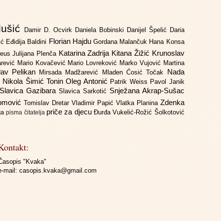
lušić
Damir D. Ocvirk
Daniela Bobinski
Danijel Špelić
Daria
Florian Hajdu
jić
Eđidija Baldini
Gordana Malančuk
Hana Konsa
Katarina Zadrija
Kitana Žižić
Krunoslav
deus
Julijana Plenča
arević
Mario Kovačević
Mario Lovreković
Marko Vujović
Martina
lav Pelikan
Nada
Mirsada Madžarević
Mladen Ćosić Točak
ć
Nikola Šimić Tonin
Oleg Antonić
Patrik Weiss
Pavol Janik
Slavica Gazibara
Snježana Akrap-Sušac
Slavica Sarkotić
Domović
Zdenka
Tomislav Dretar
Vladimir Papić
Vlatka Planina
priče za djecu
iga
Đurđa Vukelić-Rožić
Šolkotović
pisma čitatelja
Kontakt:
Časopis "Kvaka"
e-mail:
casopis.kvaka@gmail.com