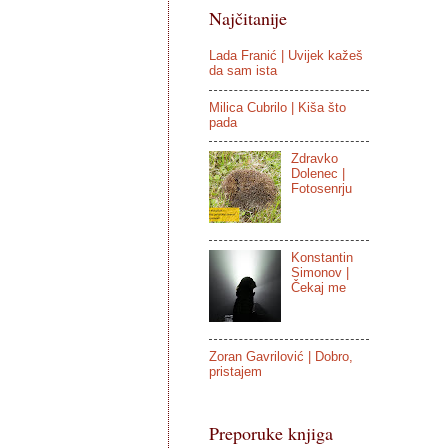
Najčitanije
Lada Franić | Uvijek kažeš
da sam ista
Milica Cubrilo | Kiša što
pada
Zdravko
Dolenec |
Fotosenrju
Konstantin
Simonov |
Čekaj me
Zoran Gavrilović | Dobro,
pristajem
Preporuke knjiga