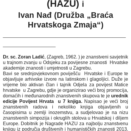
(HAZU)
i
Ivan Nađ (Družba
„Braća
Hrvatskoga Zmaja“)
____________________________
____________
Dr. sc. Zoran Ladić
, (Zagreb, 1962. ) je znanstveni savjetnik
u trajnom zvanju u Odsjeku za povijesne znanosti Hrvatske
akademije znanosti i umjetnosti u Zagrebu.
Bavi se srednjovjekovnom poviješću Hrvatske i Europe te
objavljuje arhivske izvore na latinskom i glagoljici. Duže je
vrijeme bio aktivan član i tajnik Odjela za povijest Matice
hrvatske u Zagrebu, gdje je organizirao veći broj promocija,
domaćih i međunarodnih znanstvenih skupova te je
urednik
edicije Povijest Hrvata u 7 knjiga.
Napisao je veći broj
znanstvenih radova i nekoliko knjiga objavljenih u
časopisima u zemlji inozemstvu, a sudjelovao je na nizu
znanstvenih simpozija i okruglih stolova u Hrvatskoj i diljem
Europe. Dobitnik je Nagrade HAZU za najbolju znanstvenu
knjigu iz područja društvenih i humanističkih znanosti 2013.