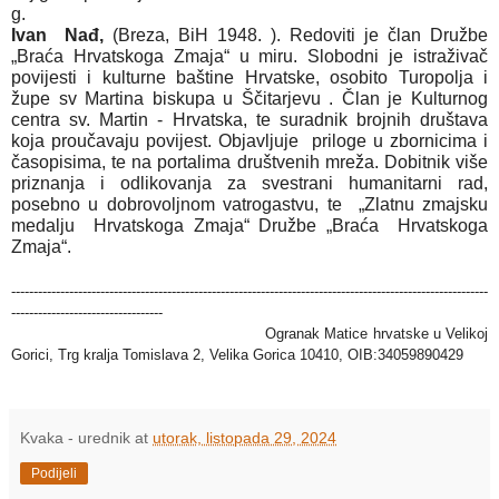
g.
Ivan Nađ,
(Breza, BiH 1948. ). Redoviti je član Družbe
„Braća Hrvatskoga Zmaja“ u miru. Slobodni je istraživač
povijesti i kulturne baštine Hrvatske, osobito Turopolja i
župe sv Martina biskupa u Ščitarjevu . Član je Kulturnog
centra sv. Martin - Hrvatska, te suradnik brojnih društava
koja proučavaju povijest. Objavljuje priloge u zbornicima i
časopisima, te na portalima društvenih mreža. Dobitnik više
priznanja i odlikovanja za svestrani humanitarni rad,
posebno u dobrovoljnom vatrogastvu, te „Zlatnu zmajsku
medalju Hrvatskoga Zmaja“
Družbe „Braća Hrvatskoga
Zmaja“.
-----------------------------------------------------------------------------------------------------------
----------------------------------
Ogranak Matice hrvatske u Velikoj
Gorici, Trg kralja Tomislava 2, Velika Gorica 10410, OIB:34059890429
Kvaka - urednik
at
utorak, listopada 29, 2024
Podijeli