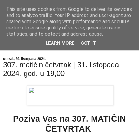
This site uses cookies from Google to deliver its services
"Kvaka"
and to analyze traffic. Your IP address and user-agent are
shared with Google along with performance and security
metrics to ensure quality of service, generate usage
Časopis za književnost ISSN 2459-5632
statistics, and to detect and address abuse.
LEARN MORE
GOT IT
▼
utorak, 29. listopada 2024.
307. matičin četvrtak | 31. listopada
2024. god. u 19,00
Poziva Vas na 307. MATIČIN
ČETVRTAK