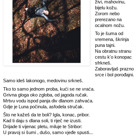
živi, mahovinu,
bijelu kožu.
Zorom nebo
prerezano na
ocalnom nožu.
To je šuma od
vremena, škrinja
puna tajni.
Na obratnu stranu
cestu k'o konopac
sfrkneš.
Zaboravljaš prazno
srce i bol porođajni.
Samo ideš lakonogo, medovinu srkneš.
Tko to samo jednom proba, kući se ne vraća.
Grivna gloga oko zgloba, od jagoda ručak.
Mrtvu vodu ispod panja div dlanom zahvaća.
Gdje je Luna počinula, asfodela stručak.
Što ne kažeš da te boli? Igla, konac, pribor.
Kad ti daju s dlana soli, ti riječ ne izusti.
Drijade ti vijenac pletu, miluje te Stribor:
U pravoj si šumi , dušo, samo vjeđe spusti...