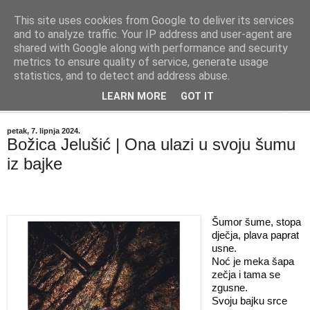
This site uses cookies from Google to deliver its services
"Kvaka"
and to analyze traffic. Your IP address and user-agent are
shared with Google along with performance and security
metrics to ensure quality of service, generate usage
Časopis za književnost ISSN 2459-5632
statistics, and to detect and address abuse.
LEARN MORE
GOT IT
▼
petak, 7. lipnja 2024.
Božica Jelušić | Ona ulazi u svoju šumu
iz bajke
Šumor šume, stopa
dječja, plava paprat
usne.
Noć je meka šapa
zečja i tama se
zgusne.
Svoju bajku srce