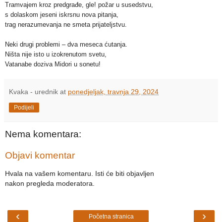
Tramvajem kroz predgrađe, gle! požar u susedstvu,
s dolaskom jeseni iskrsnu nova pitanja,
trag nerazumevanja ne smeta prijateljstvu.
Neki drugi problemi – dva meseca ćutanja.
Ništa nije isto u izokrenutom svetu,
Vatanabe doziva Midori u sonetu!
Kvaka - urednik
at
ponedjeljak, travnja 29, 2024
Podijeli
Nema komentara:
Objavi komentar
Hvala na vašem komentaru. Isti će biti objavljen
nakon pregleda moderatora.
‹
›
Početna stranica