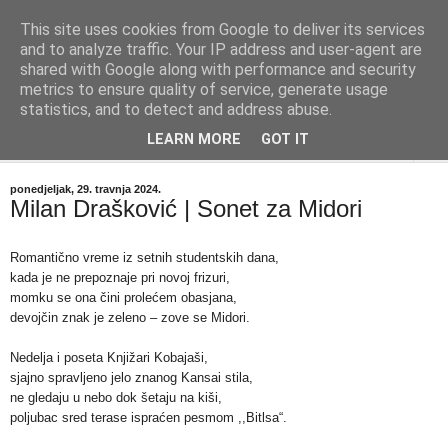
This site uses cookies from Google to deliver its services
"Kvaka"
and to analyze traffic. Your IP address and user-agent are
shared with Google along with performance and security
metrics to ensure quality of service, generate usage
Časopis za književnost ISSN 2459-5632
statistics, and to detect and address abuse.
LEARN MORE
GOT IT
▼
ponedjeljak, 29. travnja 2024.
Milan Drašković | Sonet za Midori
Romantično vreme iz setnih studentskih dana,
kada je ne prepoznaje pri novoj frizuri,
momku se ona čini prolećem obasjana,
devojčin znak je zeleno – zove se Midori.
Nedelja i poseta Knjižari Kobajaši,
sjajno spravljeno jelo znanog Kansai stila,
ne gledaju u nebo dok šetaju na kiši,
poljubac sred terase ispraćen pesmom ,,Bitlsa“.