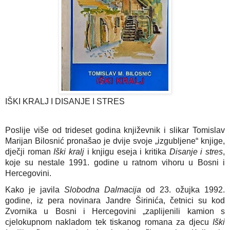
IŠKI KRALJ I DISANJE I STRES
Poslije više od trideset godina književnik i slikar Tomislav
Marijan Bilosnić pronašao je dvije svoje „izgubljene“ knjige,
dječji roman
Iški kralj
i knjigu eseja i kritika
Disanje i stres
,
koje su nestale 1991. godine u ratnom vihoru u Bosni i
Hercegovini.
Kako je javila
Slobodna Dalmacija
od 23. ožujka 1992.
godine, iz pera novinara Jandre Širinića, četnici su kod
Zvornika u Bosni i Hercegovini „zaplijenili kamion s
cjelokupnom nakladom tek tiskanog romana za djecu
Iški