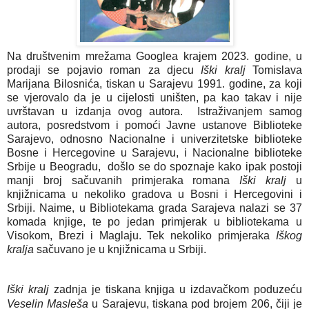
Na društvenim mrežama Googlea krajem 2023. godine, u
prodaji se pojavio roman za djecu
Iški kralj
Tomislava
Marijana Bilosnića, tiskan u Sarajevu 1991. godine, za koji
se vjerovalo da je u cijelosti uništen, pa kao takav i nije
uvrštavan u izdanja ovog autora. Istraživanjem samog
autora, posredstvom i pomoći Javne ustanove Biblioteke
Sarajevo, odnosno Nacionalne i univerzitetske biblioteke
Bosne i Hercegovine u Sarajevu, i Nacionalne biblioteke
Srbije u Beogradu, došlo se do spoznaje kako ipak postoji
manji broj sačuvanih primjeraka romana
Iški kralj
u
knjižnicama u nekoliko gradova u Bosni i Hercegovini i
Srbiji. Naime, u Bibliotekama grada Sarajeva nalazi se 37
komada knjige, te po jedan primjerak u bibliotekama u
Visokom, Brezi i Maglaju. Tek nekoliko primjeraka
Iškog
kralja
sačuvano je u knjižnicama u Srbiji.
Iški kralj
zadnja je tiskana knjiga u izdavačkom poduzeću
Veselin Masleša
u Sarajevu, tiskana pod brojem 206, čiji je