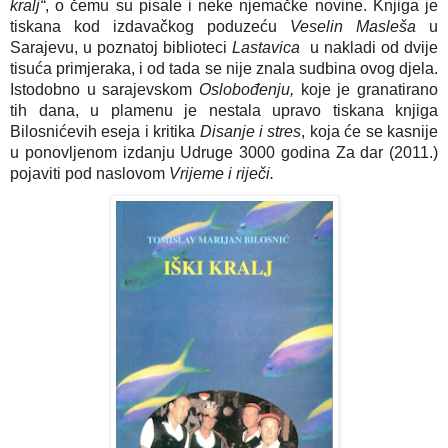
kralj“
, o čemu su pisale i neke njemačke novine. Knjiga je
tiskana kod izdavačkog poduzeću
Veselin Masleša
u
Sarajevu, u poznatoj biblioteci
Lastavica
u nakladi od dvije
tisuća primjeraka, i od tada se nije znala sudbina ovog djela.
Istodobno u sarajevskom
Oslobođenju,
koje je granatirano
tih dana, u plamenu je nestala upravo tiskana knjiga
Bilosnićevih eseja i kritika
Disanje i stres
, koja će se kasnije
u ponovljenom izdanju Udruge 3000 godina Za dar (2011.)
pojaviti pod naslovom
Vrijeme i riječi.