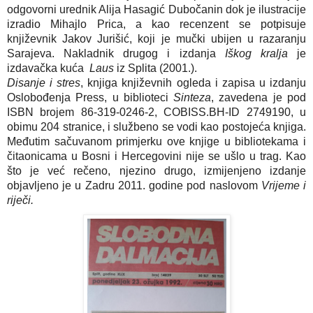
odgovorni urednik Alija Hasagić Dubočanin dok je ilustracije
izradio Mihajlo Prica, a kao recenzent se potpisuje
književnik Jakov Jurišić, koji je mučki ubijen u razaranju
Sarajeva. Nakladnik drugog i izdanja
Iškog kralja
je
izdavačka kuća
Laus
iz Splita (2001.).
Disanje i stres
, knjiga književnih ogleda i zapisa u izdanju
Oslobođenja Press, u biblioteci
Sinteza
, zavedena je pod
ISBN brojem 86-319-0246-2, COBISS.BH-ID 2749190, u
obimu 204 stranice, i službeno se vodi kao postojeća knjiga.
Međutim sačuvanom primjerku ove knjige u bibliotekama i
čitaonicama u Bosni i Hercegovini nije se ušlo u trag. Kao
što je već rečeno, njezino drugo, izmijenjeno izdanje
objavljeno je u Zadru 2011. godine pod naslovom
Vrijeme i
riječi.