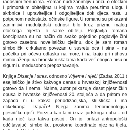
radosnim trenucima. Roman nudi zanimljivu priču o otočkim
i primorskim obiteljima u kojima majka preuzima ulogu i
skrbnice i upraviteljice i odgojiteljice dok djeca rastu u
potpunom nedostatku očinske figure. U romanu su prikazani
zanimljivi međuljudski odnosi bilo kroz prizmu malog
otočkoga mjesta ili same obitelji. Poglavlja romana
koncipirana su na način da svako pojedino poglavlje čini
gotovo zasebnu novelističku cjelinu, dok je sam roman
simbolički cirkularno povezan u susretu oca i sina – na
početku pri očevu odlasku na more, i na kraju pri njihovu
mimoilaženju na brodskim skalama kada već obojica nisu ni
sigurni u međusobno prepoznavanje.
Knjiga
Disanje i stres
, odnosno
Vrijeme i riječi
(Zadar, 2011.)
esejističko je štivo kakvoga danas u hrvatskoj književnosti
gotovo da i nema. Naime, autor prikazuje deset pjesničkih
opusa iz hrvatske književnosti 20. stoljeća a da pritom ne
zapada ni u kakva periodizacijska, stilistička i ina
etiketiranja. Dapače! Njega zanima fenomenologija
pjesničke riječi. Poezija kao tajni izraz ljudskoga duha – od
kada riječ kao takva postoji. On joj prilazi antropološki
odčitavajući simboliku, prostorne koordinate njezina tijela,