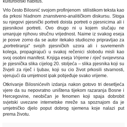
kulturološki habitus.
Vrlo često Bilosnić svojom profinjenom stilistikom teksta kao
da prkosi hladnom znanstveno-analitičkom diskursu. Stoga
su njegovi pjesnički portreti doista portreti o pjesnicima ali i
pjesnikovi portreti. Ovo drugo ni u kojem slučaju ne
umanjuje njihovu stručnu vrijednost. Naime iz svakog eseja
je posve zorno da se autor itekako studiozno pripravljao za
„portretiranja“ svojih pjesničkih uzora ali i suvremenih
kolega, propagirajući u svakoj rečenici slobodu misli kao
svoj osobni manifest. Knjiga eseja
Vrijeme i riječ
svojevrsna
je pjesnička slika cijelog 20. stoljeća – slika pjesnika koji su
živjeli za riječ i ljubav, koji su cio život prkosili stvarnosti,
vjerujući da umjetnost ipak pobjeđuje svako vrijeme.
Otkrivanje Bilosnićevih izdanja nakon gotovo tri desetljeća
vjere da su nepovratno uništena tijekom razaranja Bosne i
Hercegovine, neobičan je fenomen koji spaja dobrobit
svjetski uvezane internetske mreže sa spoznajom da je
umjetničko djelo poput dobrog sjemena koje nalazi put
prema životu.