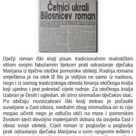
Dječji roman
Iški kralj
pisan tradicionalnim realističkim
stilom svojim fabularnim tijekom prati odrastanje dječaka
Marijana iz tipične otočke pomorske obitelji. Radnja romana
smještena je na otok Iž što je vidljivo ne samo iz naslova,
nego i iz samog tradicijskoga obreda biranja otočkoga kralja
koji ujedno i jest pokretač cijele radnje. Za otočkoga kralja
izabran je čestit i ugledan, ali silno siromašan dječakov otac.
Po običaju novoizabrani iški kralj trebao je počastiti
suseljane u čast izbora, međutim zbog siromaštva on to nije
mogao učiniti nego je odlučio otići na more i pomorskim
životom steći dovoljno materijalnih dobara da osvjetla čast i
obraz svoje obitelji. Cijeli roman iz poglavlje u poglavlje
prati odrastanje dječaka Marijana u svim njegovim teškim i