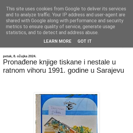
This site uses cookies from Google to deliver its services
"Kvaka"
and to analyze traffic. Your IP address and user-agent are
shared with Google along with performance and security
metrics to ensure quality of service, generate usage
Časopis za književnost ISSN 2459-5632
statistics, and to detect and address abuse.
LEARN MORE
GOT IT
▼
petak, 8. ožujka 2024.
Pronađene knjige tiskane i nestale u
ratnom vihoru 1991. godine u Sarajevu