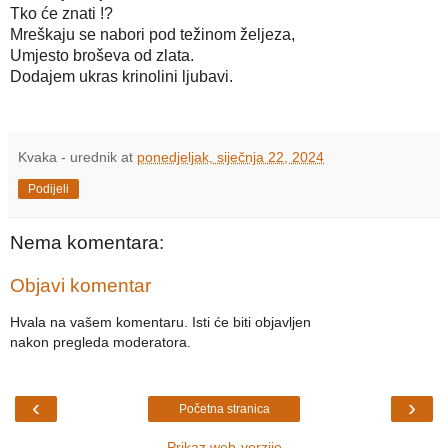
Tko će znati !?
Mreškaju se nabori pod težinom željeza,
Umjesto broševa od zlata.
Dodajem ukras krinolini ljubavi.
Kvaka - urednik
at
ponedjeljak, siječnja 22, 2024
Podijeli
Nema komentara:
Objavi komentar
Hvala na vašem komentaru. Isti će biti objavljen
nakon pregleda moderatora.
‹
›
Početna stranica
Prikaz web-verzije