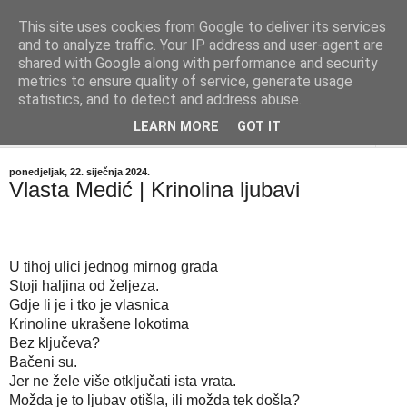
This site uses cookies from Google to deliver its services
"Kvaka"
and to analyze traffic. Your IP address and user-agent are
shared with Google along with performance and security
metrics to ensure quality of service, generate usage
Časopis za književnost ISSN 2459-5632
statistics, and to detect and address abuse.
LEARN MORE
GOT IT
▼
ponedjeljak, 22. siječnja 2024.
Vlasta Medić | Krinolina ljubavi
U tihoj ulici jednog mirnog grada
Stoji haljina od željeza.
Gdje li je i tko je vlasnica
Krinoline ukrašene lokotima
Bez ključeva?
Bačeni su.
Jer ne žele više otključati ista vrata.
Možda je to ljubav otišla, ili možda tek došla?