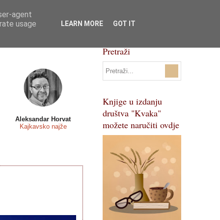
user-agent
Svi natječaji
Pojmovnik
erate usage
LEARN MORE
GOT IT
Pretraži
Knjige u izdanju
društva "Kvaka"
Aleksandar Horvat
možete naručiti ovdje
Kajkavsko najže