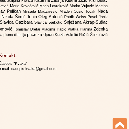
Katarina Zadrija
Kitana Žižić
Krunoslav
deus
Julijana Plenča
arević
Mario Kovačević
Mario Lovreković
Marko Vujović
Martina
lav Pelikan
Nada
Mirsada Madžarević
Mladen Ćosić Točak
ć
Nikola Šimić Tonin
Oleg Antonić
Patrik Weiss
Pavol Janik
Slavica Gazibara
Snježana Akrap-Sušac
Slavica Sarkotić
Domović
Zdenka
Tomislav Dretar
Vladimir Papić
Vlatka Planina
priče za djecu
iga
Đurđa Vukelić-Rožić
Šolkotović
pisma čitatelja
Kontakt:
Časopis "Kvaka"
e-mail:
casopis.kvaka@gmail.com