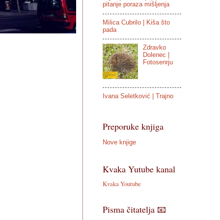
pitanje poraza mišljenja
Milica Cubrilo | Kiša što
pada
Zdravko
Dolenec |
Fotosenrju
Ivana Seletković | Trajno
Preporuke knjiga
Nove knjige
Kvaka Yutube kanal
Kvaka Youtube
Pisma čitatelja 📧