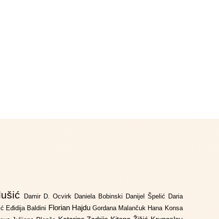
lušić
Damir D. Ocvirk
Daniela Bobinski
Danijel Špelić
Daria
Florian Hajdu
jić
Eđidija Baldini
Gordana Malančuk
Hana Konsa