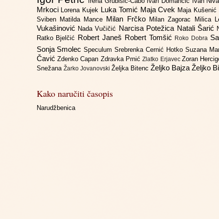
Irena Grubišić-Čabo
Ivan Domančić
Ivan Niv
Mrkoci
Luka Tomić
Maja Cvek
Lorena Kujek
Maja Kušenić
Milan Frčko
Sviben
Matilda Mance
Milan Zagorac
Milica 
Vukašinović
Narcisa Potežica
Natali Šarić
Nada Vučičić
Robert Janeš
Robert Tomšić
Sa
Ratko Bjelčić
Roko Dobra
Sonja Smolec
Speculum
Srebrenka Cernić Hotko
Suzana Ma
Čavić
Zdenko Capan
Zdravka Prnić
Zoran Herci
Zlatko Erjavec
Željko Bajza
Željko B
Snežana
Željka Bitenc
Žarko Jovanovski
Kako naručiti časopis
Narudžbenica