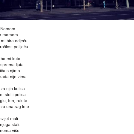
m Namom
om mamom.
i bira odjeću.
ošlost polijeću.
ba mi kuta...
 sprema ljuta.
ča s njima.
ikada nije zima.
za njih kolica.
 stol i polica.
u, fen, rolete.
zo unatrag lete.
vijet mali.
njega stali.
h nema više.