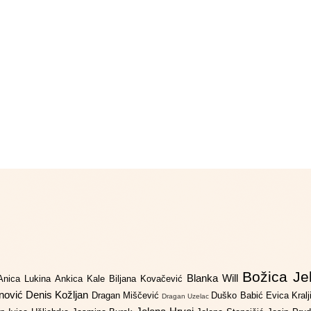
Božica Je
Blanka Will
Anica Lukina
Ankica Kale
Biljana Kovačević
anović
Denis Kožljan
Dragan Miščević
Duško Babić
Evica Kral
Dragan Uzelac