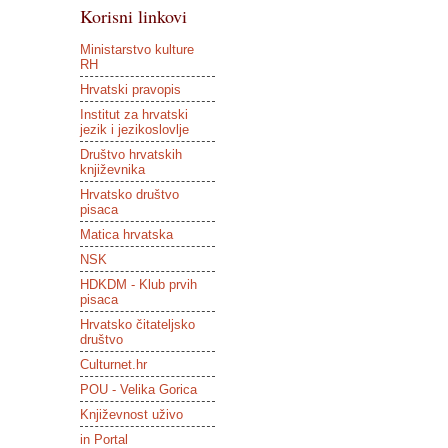
Korisni linkovi
Ministarstvo kulture
RH
Hrvatski pravopis
Institut za hrvatski
jezik i jezikoslovlje
Društvo hrvatskih
književnika
Hrvatsko društvo
pisaca
Matica hrvatska
NSK
HDKDM - Klub prvih
pisaca
Hrvatsko čitateljsko
društvo
Culturnet.hr
POU - Velika Gorica
Književnost uživo
in Portal