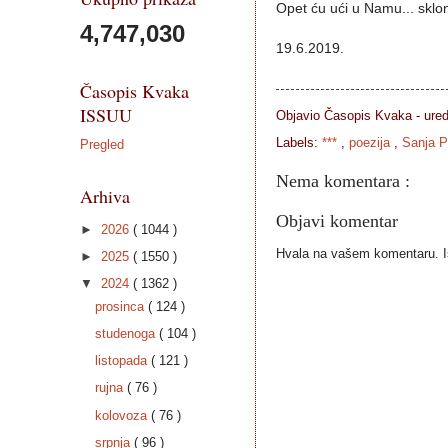
Opet ću ući u Namu... skloni
4,747,030
19.6.2019.
Časopis Kvaka
ISSUU
Objavio Časopis
Kvaka - ure
Labels:
***
,
poezija
,
Sanja P
Pregled
Nema komentara :
Arhiva
Objavi komentar
►
2026
( 1044 )
Hvala na vašem komentaru. Ist
►
2025
( 1550 )
▼
2024
( 1362 )
prosinca
( 124 )
studenoga
( 104 )
listopada
( 121 )
rujna
( 76 )
kolovoza
( 76 )
srpnja
( 96 )