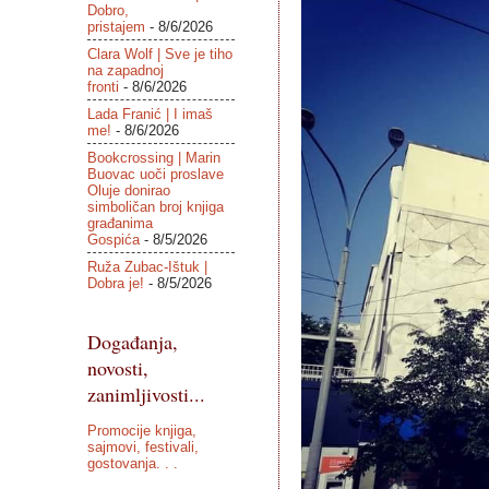
Dobro,
pristajem
- 8/6/2026
Clara Wolf | Sve je tiho
na zapadnoj
fronti
- 8/6/2026
Lada Franić | I imaš
me!
- 8/6/2026
Bookcrossing | Marin
Buovac uoči proslave
Oluje donirao
simboličan broj knjiga
građanima
Gospića
- 8/5/2026
Ruža Zubac-Ištuk |
Dobra je!
- 8/5/2026
Događanja,
novosti,
zanimljivosti...
Promocije knjiga,
sajmovi, festivali,
gostovanja. . .