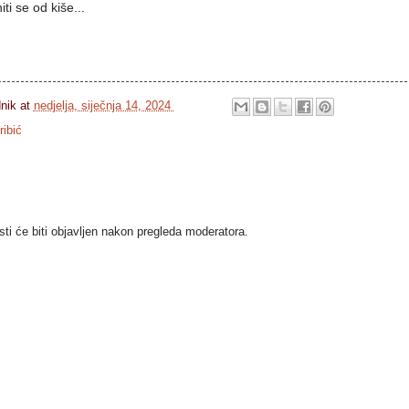
ti se od kiše...
dnik
at
nedjelja, siječnja 14, 2024
ribić
i će biti objavljen nakon pregleda moderatora.