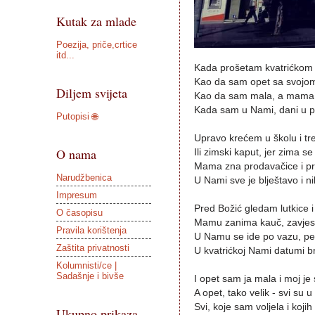
Kutak za mlade
Poezija, priče,crtice
itd...
Kada prošetam kvatrićko
Kao da sam opet sa svoj
Diljem svijeta
Kao da sam mala, a mama m
Kada sam u Nami, dani u pr
Putopisi 🌐
Upravo krećem u školu i tre
O nama
Ili zimski kaput, jer zima se
Mama zna prodavačice i pri
Narudžbenica
U Nami sve je blještavo i n
Impresum
Pred Božić gledam lutkice i 
O časopisu
Mamu zanima kauč, zavjese,
Pravila korištenja
U Namu se ide po vazu, pegl
Zaštita privatnosti
U kvatrićkoj Nami datumi br
Kolumnisti/ce |
Sadašnje i bivše
I opet sam ja mala i moj je s
A opet, tako velik - svi su u 
Svi, koje sam voljela i koji
Ukupno prikaza