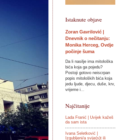
Istaknute objave
Zoran Gavrilović |
Dnevnik o nečitanju:
Monika Herceg, Ovdje
počinje šuma
Da li nasilje ima mitološka
bića koja ga pojedu?
Postoji gotovo neiscrpan
popis mitoloških bića koja
jedu ljude, djecu, duše, krv,
vrijeme i...
Najčitanije
Lada Franić | Uvijek kažeš
da sam ista
Ivana Seletković |
Izgubljeni/a svije(s)t ili