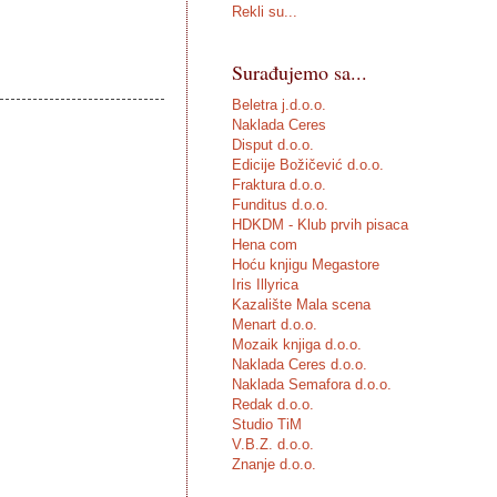
Rekli su...
Surađujemo sa...
Beletra j.d.o.o.
Naklada Ceres
Disput d.o.o.
Edicije Božičević d.o.o.
Fraktura d.o.o.
Funditus d.o.o.
HDKDM - Klub prvih pisaca
Hena com
Hoću knjigu Megastore
Iris Illyrica
Kazalište Mala scena
Menart d.o.o.
Mozaik knjiga d.o.o.
Naklada Ceres d.o.o.
Naklada Semafora d.o.o.
Redak d.o.o.
Studio TiM
V.B.Z. d.o.o.
Znanje d.o.o.