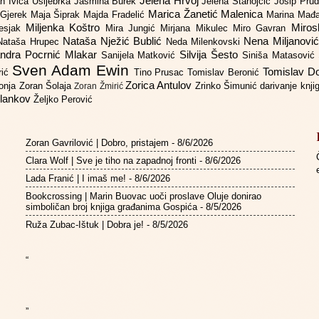
Jelena Hrvoj
an
Ivica Ušljebrka
Jasmina Burek
Jelena Stanojčić
Josip Pru
Marica Žanetić Malenica
 Gjerek
Maja Šiprak
Majda Fradelić
Marina Mađ
Miljenka Koštro
Miros
Lesjak
Mira Jungić
Mirjana Mikulec
Miro Gavran
Nataša Nježić Bublić
Nena Miljanovi
Nataša Hrupec
Neda Milenkovski
ndra Pocrnić Mlakar
Silvija Šesto
Sanijela Matković
Siniša Matasović
Sven Adam Ewin
Tomislav 
rić
Tino Prusac
Tomislav Beronić
Zorica Antulov
gonja
Zoran Šolaja
Zrinko Šimunić
darivanje knj
Zoran Žmirić
ilankov
Željko Perović
Zoran Gavrilović | Dobro, pristajem
- 8/6/2026
Clara Wolf | Sve je tiho na zapadnoj fronti
- 8/6/2026
Lada Franić | I imaš me!
- 8/6/2026
Bookcrossing | Marin Buovac uoči proslave Oluje donirao
simboličan broj knjiga građanima Gospića
- 8/5/2026
Ruža Zubac-Ištuk | Dobra je!
- 8/5/2026
“
”