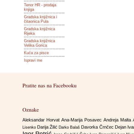
Tenor HR - prodaja
knjiga
Gradska knjižnica i
čitaonica Pula
Gradska knjižnica
Rijeka
Gradska knjižnica
Velika Gorica
Kuća za pisce
Ispravi me
Pratite nas na Facebooku
Oznake
Aleksandar Horvat
Ana-Marija Posavec
Andreja Malta
Darija Žilić
Davorka Črnčec
Dejan Iv
Lisenko
Darko Balaš
Igor Petrić