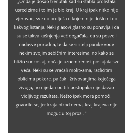
„Onda je došao trenutak kad su stabla prolistala
usred zime i to im je bio kraj. U kraj ipak nitko nije
vjerovao, sve do proljeća u kojem nije došlo ni do
kakvog listanja. Neki glasovi glasno su ponavljali da
su se takva kašnjenja već događala, da su posve i
nadasve prirodna, te da se širitelji panike vode
nekim svojim sebičnim interesima, no kako se
bližio suncostaj, opća je uznemirenost postajala sve
veća. Neki su se vraćali molitvama, različitim
oblicima pokore, pa čak i žrtvovanjima koječega
živoga, no nijedan od tih postupaka nije davao
vidljivog rezultata. Nešto ipak mora pomoći,
govorilo se, jer kraja nikad nema, kraj krajeva nije
moguć u toj prozi. ”