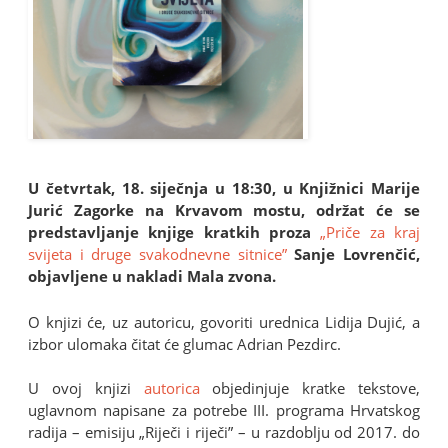
U četvrtak, 18. siječnja u 18:30, u Knjižnici Marije
Jurić Zagorke na Krvavom mostu, održat će se
predstavljanje knjige kratkih proza
„Priče za kraj
svijeta i druge svakodnevne sitnice”
Sanje Lovrenčić,
objavljene u nakladi Mala zvona.
O knjizi će, uz autoricu, govoriti urednica Lidija Dujić, a
izbor ulomaka čitat će glumac Adrian Pezdirc.
U ovoj knjizi
autorica
objedinjuje kratke tekstove,
uglavnom napisane za potrebe III. programa Hrvatskog
radija – emisiju „Riječi i riječi” – u razdoblju od 2017. do