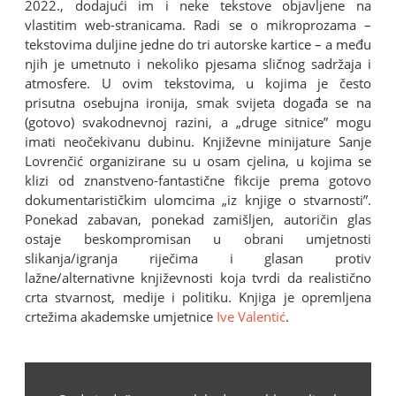
2022., dodajući im i neke tekstove objavljene na
vlastitim web-stranicama. Radi se o mikroprozama –
tekstovima duljine jedne do tri autorske kartice – a među
njih je umetnuto i nekoliko pjesama sličnog sadržaja i
atmosfere. U ovim tekstovima, u kojima je često
prisutna osebujna ironija, smak svijeta događa se na
(gotovo) svakodnevnoj razini, a „druge sitnice” mogu
imati neočekivanu dubinu. Književne minijature Sanje
Lovrenčić organizirane su u osam cjelina, u kojima se
klizi od znanstveno-fantastične fikcije prema gotovo
dokumentarističkim ulomcima „iz knjige o stvarnosti”.
Ponekad zabavan, ponekad zamišljen, autoričin glas
ostaje beskompromisan u obrani umjetnosti
slikanja/igranja riječima i glasan protiv
lažne/alternativne književnosti koja tvrdi da realistično
crta stvarnost, medije i politiku. Knjiga je opremljena
crtežima akademske umjetnice
Ive Valentić
.