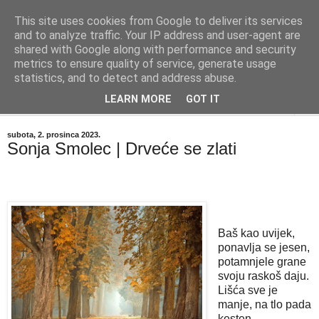
This site uses cookies from Google to deliver its services
"Kvaka"
and to analyze traffic. Your IP address and user-agent are
shared with Google along with performance and security
metrics to ensure quality of service, generate usage
Časopis za književnost ISSN 2459-5632
statistics, and to detect and address abuse.
LEARN MORE
GOT IT
▼
subota, 2. prosinca 2023.
Sonja Smolec | Drveće se zlati
Baš kao uvijek,
ponavlja se jesen,
potamnjele grane
svoju raskoš daju.
Lišća sve je
manje, na tlo pada
kesten,