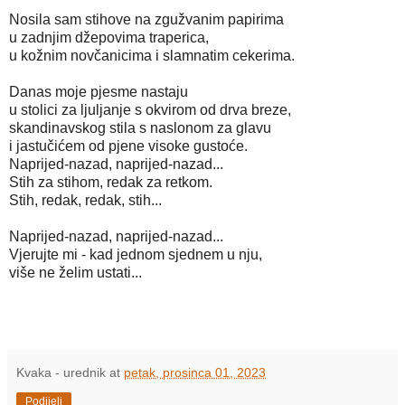
Nosila sam stihove na zgužvanim papirima
u zadnjim džepovima traperica,
u kožnim novčanicima i slamnatim cekerima.
Danas moje pjesme nastaju
u stolici za ljuljanje s okvirom od drva breze,
skandinavskog stila s naslonom za glavu
i jastučićem od pjene visoke gustoće.
Naprijed-nazad, naprijed-nazad...
Stih za stihom, redak za retkom.
Stih, redak, redak, stih...
Naprijed-nazad, naprijed-nazad...
Vjerujte mi - kad jednom sjednem u nju,
više ne želim ustati...
Kvaka - urednik
at
petak, prosinca 01, 2023
Podijeli