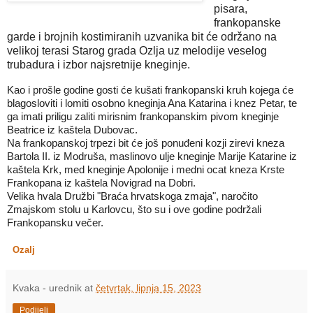
pisara,
frankopanske
garde i brojnih kostimiranih uzvanika bit će održano na
velikoj terasi Starog grada Ozlja uz melodije veselog
trubadura i izbor najsretnije kneginje.
Kao i prošle godine gosti će kušati frankopanski kruh kojega će
blagosloviti i lomiti osobno kneginja Ana Katarina i knez Petar, te
ga imati priligu zaliti mirisnim frankopanskim pivom kneginje
Beatrice iz kaštela Dubovac.
Na frankopanskoj trpezi bit će još ponuđeni kozji zirevi kneza
Bartola II. iz Modruša, maslinovo ulje kneginje Marije Katarine iz
kaštela Krk, med kneginje Apolonije i medni ocat kneza Krste
Frankopana iz kaštela Novigrad na Dobri.
Velika hvala Družbi "Braća hrvatskoga zmaja", naročito
Zmajskom stolu u Karlovcu, što su i ove godine podržali
Frankopansku večer.
Ozalj
Kvaka - urednik
at
četvrtak, lipnja 15, 2023
Podijeli