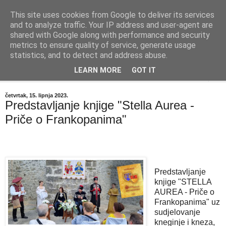
This site uses cookies from Google to deliver its services
"Kvaka"
and to analyze traffic. Your IP address and user-agent are
shared with Google along with performance and security
metrics to ensure quality of service, generate usage
Časopis za književnost ISSN 2459-5632
statistics, and to detect and address abuse.
LEARN MORE
GOT IT
▼
četvrtak, 15. lipnja 2023.
Predstavljanje knjige "Stella Aurea -
Priče o Frankopanima"
Predstavljanje
knjige "STELLA
AUREA - Priče o
Frankopanima" uz
sudjelovanje
kneginje i kneza,