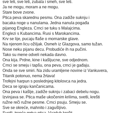
sve leti, sve leti, zubala i smeh, sve leti.
Ja ne mogu, moram a ne mogu.
Stare bove zvone.
Ptica peva skarednu pesmu. Ona zadiže suknju i 
bacaka noge u nanulama. Jedna nanula pogađa
pijanog Engleza. Crnci se tuku s Malajcima.
Englezi s Kubancima. Rusi s Marokancima.
Krv se lije, pucaju flaše o mornarske glave.
Na njenom licu ožiljak. Osmeh iz Glazgova, samo tužan.
Nose neku pijanu decu. Probudiće ih na pučini.
Tako su mene odveli nekada davno.
Ona kija. Prdne, kine i kašljucne, sve odjednom.
Crnci se smeju i tapšu, ona peva, crnci je gađaju.
Onda se sve smiri. Na zidu uramljene novine iz Vankuvera,
Titanik potonuo, nema žrtava!
Trofejni harpun s poslednjeg kitolovca na jedra.
Deca se igraju kančanicama.
Ona peva i kašlje, zadiže suknju i zabaci debelu nogu.
Izvinjava se. Ptica maše ukočenim krilima, svetli, krešti
ružne reči ružne pesme. Crnci psuju. Smeju se.
Sve se okreće, mahnito i zagušljivo.
Svetli, trepće mrtva ptica. Vazduh krešti.