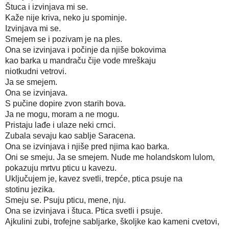
Štuca i izvinjava mi se. 
Kaže nije kriva, neko ju spominje. 
Izvinjava mi se. 
Smejem se i pozivam je na ples. 
Ona se izvinjava i počinje da njiše bokovima 
kao barka u mandraču čije vode mreškaju 
niotkudni vetrovi.
Ja se smejem.
Ona se izvinjava.
S pučine dopire zvon starih bova.
Ja ne mogu, moram a ne mogu.
Pristaju lađe i ulaze neki crnci.
Zubala sevaju kao sablje Saracena.
Ona se izvinjava i njiše pred njima kao barka.
Oni se smeju. Ja se smejem. Nude me holandskom lulom,
pokazuju mrtvu pticu u kavezu.
Uključujem je, kavez svetli, trepće, ptica psuje na
stotinu jezika.
Smeju se. Psuju pticu, mene, nju.
Ona se izvinjava i štuca. Ptica svetli i psuje.
Ajkulini zubi, trofejne sabljarke, školjke kao kameni cvetovi,