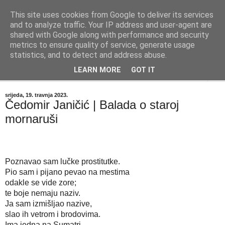
This site uses cookies from Google to deliver its services
"Kvaka"
and to analyze traffic. Your IP address and user-agent are
shared with Google along with performance and security
metrics to ensure quality of service, generate usage
Časopis za književnost ISSN 2459-5632
statistics, and to detect and address abuse.
LEARN MORE
GOT IT
▼
srijeda, 19. travnja 2023.
Čedomir Janičić | Balada o staroj
mornaruši
Poznavao sam lučke prostitutke. 
Pio sam i pijano pevao na mestima 
odakle se vide zore;
te boje nemaju naziv. 
Ja sam izmišljao nazive, 
slao ih vetrom i brodovima. 
Ima jedna na Sumatri, 