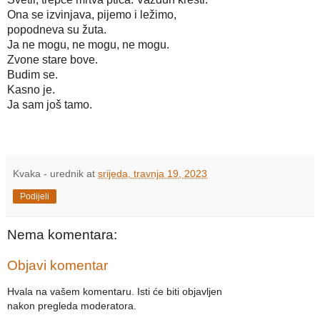
Ona se izvinjava, pijemo i ležimo,
popodneva su žuta.
Ja ne mogu, ne mogu, ne mogu.
Zvone stare bove.
Budim se. 
Kasno je.
Ja sam još tamo.
Kvaka - urednik
at
srijeda, travnja 19, 2023
Podijeli
Nema komentara:
Objavi komentar
Hvala na vašem komentaru. Isti će biti objavljen
nakon pregleda moderatora.