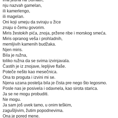
nju nazvah gamelan, 
ili kamerlengo, 
ili magelan.
Oni koji umeju da sviraju u žice 
znaju o čemu govorim.
Miris žestokih pića, znoja, pržene ribe i morskog smeća. 
Miris opranog veša i prohladnih, 
memljivih kamenih budžaka. 
Njen miris. 
Bila je ružna, 
toliko ružna da se svima izvinjavala. 
Častih je iz znojave, lepljive flaše. 
Poteče nešto kao mesečnica. 
Ona to proguta i izvini mi se. 
Njena uzana postelja bila je čista pre nego što legosmo. 
Posle nas je posivela i odavnela, kao sirota starica. 
Ja se ne mogu probuditi. 
Ne mogu. 
Ja sam još uvek tamo, u onim teškim, 
zagušljivim, žutim popodnevima. 
Ona je pored mene. 