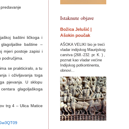
a predavanje
Istaknute objave
Božica Jelušić |
Ašokin poučak
aškoj baštini ličkoga i
AŠOKA VELIKI bio je treći
glagoljaške baštine –
vladar indijskog Maurijskog
 mjeri postoje zapisi i
carstva (268.-232. pr. K. ) ,
m područjima.
poznat kao vladar većine
Indijskog potkontinenta,
ima se prakticiralo, a tu
obnovi...
ja i oživljavanja toga
oga pjevanja. U sklopu
h centara glagoljaškoga
ov trg 4 – Ulica Matice
Gw3QT
09