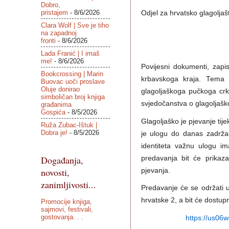
Dobro,
pristajem
- 8/6/2026
Odjel za hrvatsko glagoljaš
Clara Wolf | Sve je tiho
na zapadnoj
fronti
- 8/6/2026
Lada Franić | I imaš
me!
- 8/6/2026
Povijesni dokumenti, zapis
Bookcrossing | Marin
krbavskoga kraja. Tema i
Buovac uoči proslave
Oluje donirao
glagoljaškoga pučkoga crkv
simboličan broj knjiga
svjedočanstva o glagoljaško
građanima
Gospića
- 8/5/2026
Glagoljaško je pjevanje tije
Ruža Zubac-Ištuk |
Dobra je!
- 8/5/2026
je ulogu do danas zadržal
identiteta važnu ulogu im
Događanja,
predavanja bit će prikazan
novosti,
pjevanja.
zanimljivosti...
Predavanje će se održati u
hrvatske 2, a bit će dostup
Promocije knjiga,
sajmovi, festivali,
gostovanja. . .
https://us06w