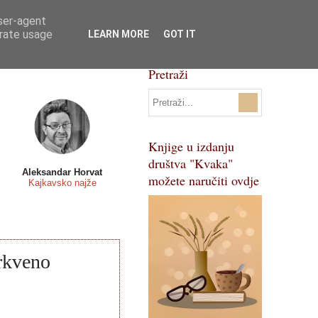
user-agent
Svi natječaji
Pojmovnik
erate usage
LEARN MORE
GOT IT
Pretraži
Knjige u izdanju
društva "Kvaka"
Aleksandar Horvat
možete naručiti ovdje
Kajkavsko najže
crkveno