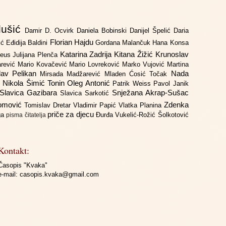
lušić
Damir D. Ocvirk
Daniela Bobinski
Danijel Špelić
Daria
Florian Hajdu
jić
Eđidija Baldini
Gordana Malančuk
Hana Konsa
Katarina Zadrija
Kitana Žižić
Krunoslav
deus
Julijana Plenča
arević
Mario Kovačević
Mario Lovreković
Marko Vujović
Martina
lav Pelikan
Nada
Mirsada Madžarević
Mladen Ćosić Točak
ć
Nikola Šimić Tonin
Oleg Antonić
Patrik Weiss
Pavol Janik
Slavica Gazibara
Snježana Akrap-Sušac
Slavica Sarkotić
Domović
Zdenka
Tomislav Dretar
Vladimir Papić
Vlatka Planina
priče za djecu
iga
Đurđa Vukelić-Rožić
Šolkotović
pisma čitatelja
Kontakt:
Časopis "Kvaka"
e-mail:
casopis.kvaka@gmail.com