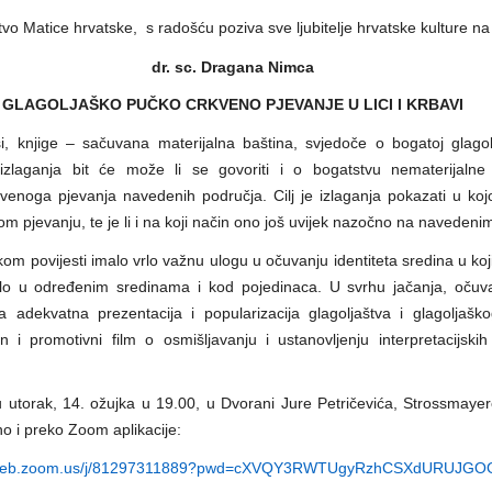
tvo Matice hrvatske, s radošću poziva sve ljubitelje hrvatske kulture n
dr. sc. Dragana Nimca
GLAGOLJAŠKO PUČKO CRKVENO PJEVANJE U LICI I KRBAVI
i, knjige – sačuvana materijalna baština, svjedoče o bogatoj glagolj
zlaganja bit će može li se govoriti i o bogatstvu nematerijalne 
enoga pjevanja navedenih područja. Cilj je izlaganja pokazati u kojoj
m pjevanju, te je li i na koji način ono još uvijek nazočno na navedeni
kom povijesti imalo vrlo važnu ulogu u očuvanju identiteta sredina u koj
o u određenim sredinama i kod pojedinaca. U svrhu jačanja, očuvan
a adekvatna prezentacija i popularizacija glagoljaštva i glagoljašk
 i promotivni film o osmišljavanju i ustanovljenju interpretacijski
 utorak, 14. ožujka u 19.00, u Dvorani Jure Petričevića, Strossmayer
no i preko Zoom aplikacije:
eb.zoom.us/j/
81297311889?pwd=
cXVQY3RWTUgyRzhCSXdURUJGO