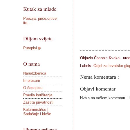
Kutak za mlade
Poezija, priče,crtice
itd...
Diljem svijeta
Putopisi 🌐
Objavio Časopis
Kvaka - ure
O nama
Labels:
Odjel za hrvatsko gl
Narudžbenica
Nema komentara :
Impresum
O časopisu
Objavi komentar
Pravila korištenja
Hvala na vašem komentaru. Ist
Zaštita privatnosti
Kolumnisti/ce |
Sadašnje i bivše
Ukupno prikaza