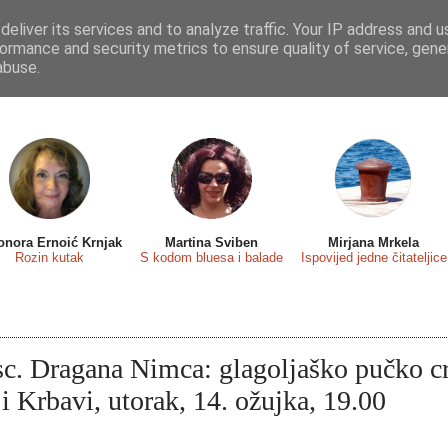
eliver its services and to analyze traffic. Your IP address and 
 sa...
Predstavljamo
Osvrti
Recenzije
Eseji
ormance and security metrics to ensure quality of service, gen
abuse.
onora Ernoić Krnjak
Martina Sviben
Mirjana Mrkela
Rozin kutak
S kodom bluesa i balade
Ispovijed jedne čitateljice
 sc. Dragana Nimca: glagoljaško pučko 
 i Krbavi, utorak, 14. ožujka, 19.00