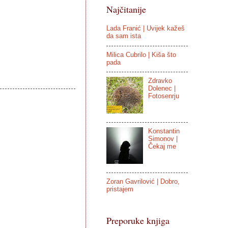
Najčitanije
Lada Franić | Uvijek kažeš
da sam ista
Milica Cubrilo | Kiša što
pada
Zdravko
Dolenec |
Fotosenrju
Konstantin
Simonov |
Čekaj me
Zoran Gavrilović | Dobro,
pristajem
Preporuke knjiga