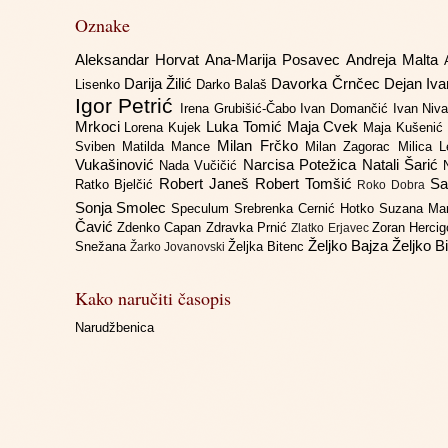
Oznake
Aleksandar Horvat
Ana-Marija Posavec
Andreja Malta
Darija Žilić
Davorka Črnčec
Dejan Iv
Lisenko
Darko Balaš
Igor Petrić
Irena Grubišić-Čabo
Ivan Domančić
Ivan Niv
Mrkoci
Luka Tomić
Maja Cvek
Lorena Kujek
Maja Kušenić
Milan Frčko
Sviben
Matilda Mance
Milan Zagorac
Milica 
Vukašinović
Narcisa Potežica
Natali Šarić
Nada Vučičić
Robert Janeš
Robert Tomšić
Sa
Ratko Bjelčić
Roko Dobra
Sonja Smolec
Speculum
Srebrenka Cernić Hotko
Suzana Ma
Čavić
Zdenko Capan
Zdravka Prnić
Zoran Herci
Zlatko Erjavec
Željko Bajza
Željko B
Snežana
Željka Bitenc
Žarko Jovanovski
Kako naručiti časopis
Narudžbenica