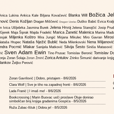
Božica Je
Blanka Will
Anica Lukina
Ankica Kale
Biljana Kovačević
anović
Denis Kožljan
Dragan Miščević
Duško Babić
Evica Kral
Dragan Uzelac
Jelena Hrvoj
an
Ivica Ušljebrka
Jasmina Burek
Jelena Stanojčić
Josip Pru
Marica Žanetić Malenica
 Gjerek
Maja Šiprak
Majda Fradelić
Marina Mađ
Miljenka Koštro
Miros
Lesjak
Mira Jungić
Mirjana Mikulec
Miro Gavran
Nataša Nježić Bublić
Nena Miljanovi
Nataša Hrupec
Neda Milenkovski
ndra Pocrnić Mlakar
Silvija Šesto
Sanijela Matković
Siniša Matasović
Sven Adam Ewin
Tomislav 
rić
Tino Prusac
Tomislav Beronić
Zorica Antulov
gonja
Zoran Šolaja
Zrinko Šimunić
darivanje knj
Zoran Žmirić
ilankov
Željko Perović
Zoran Gavrilović | Dobro, pristajem
- 8/6/2026
Clara Wolf | Sve je tiho na zapadnoj fronti
- 8/6/2026
Lada Franić | I imaš me!
- 8/6/2026
Bookcrossing | Marin Buovac uoči proslave Oluje donirao
simboličan broj knjiga građanima Gospića
- 8/5/2026
Ruža Zubac-Ištuk | Dobra je!
- 8/5/2026