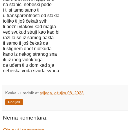
na stanici nebeski pode 
i ti si tamo samo ti
u transparentnosti od stakla
toliko ti još čekaš svih
ti pozni vlakovi kad magla 
već svukud struji kao kad bi
razlila se iz samog pakla
ti samo ti još čekaš da 
ti stignem opet niotkuda
kano iz nekog stranog sna 
ili iz inog vidokruga
da uđem ti u dom kad sja
nebeska voda svuda svuda
Kvaka - urednik
at
srijeda, ožujka 08, 2023
Podijeli
Nema komentara: