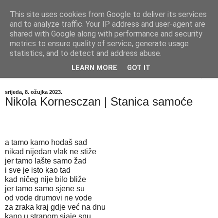
This site uses cookies from Google to deliver its services
"Kvaka"
and to analyze traffic. Your IP address and user-agent are
shared with Google along with performance and security
metrics to ensure quality of service, generate usage
Časopis za književnost ISSN 2459-5632
statistics, and to detect and address abuse.
LEARN MORE
GOT IT
▼
srijeda, 8. ožujka 2023.
Nikola Kornesczan | Stanica samoće
a tamo kamo hodaš sad
nikad nijedan vlak ne stiže
jer tamo lašte samo žad
i sve je isto kao tad
kad ničeg nije bilo bliže 
jer tamo samo sjene su
od vode drumovi ne vode 
za zraka kraj gdje već na dnu
kano u stranom sjaje snu 