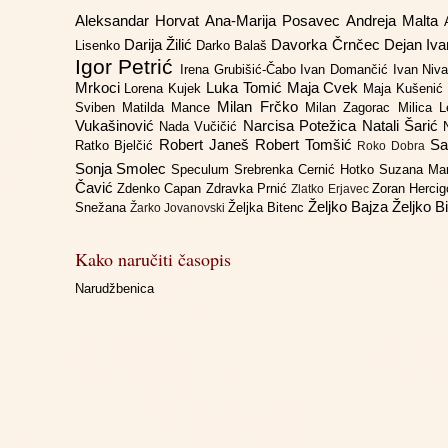
Aleksandar Horvat
Ana-Marija Posavec
Andreja Malta
Darija Žilić
Davorka Črnčec
Dejan Iv
Lisenko
Darko Balaš
Igor Petrić
Irena Grubišić-Čabo
Ivan Domančić
Ivan Niv
Mrkoci
Luka Tomić
Maja Cvek
Lorena Kujek
Maja Kušenić
Milan Frčko
Sviben
Matilda Mance
Milan Zagorac
Milica 
Vukašinović
Narcisa Potežica
Natali Šarić
Nada Vučičić
Robert Janeš
Robert Tomšić
Sa
Ratko Bjelčić
Roko Dobra
Sonja Smolec
Speculum
Srebrenka Cernić Hotko
Suzana Ma
Čavić
Zdenko Capan
Zdravka Prnić
Zoran Herci
Zlatko Erjavec
Željko Bajza
Željko B
Snežana
Željka Bitenc
Žarko Jovanovski
Kako naručiti časopis
Narudžbenica