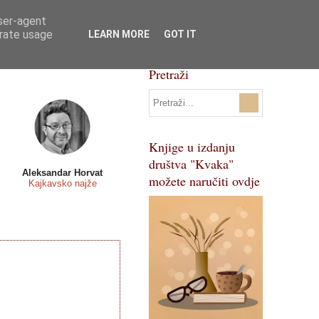
user-agent
Svi natječaji
Pojmovnik
erate usage
LEARN MORE
GOT IT
Pretraži
Knjige u izdanju
društva "Kvaka"
Aleksandar Horvat
možete naručiti ovdje
Kajkavsko najže