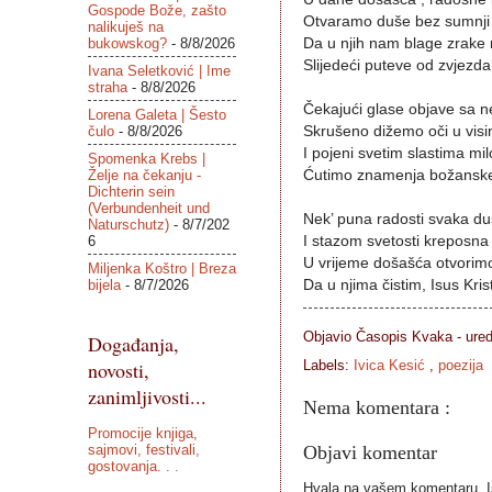
Gospode Bože, zašto
Otvaramo duše bez sumnji 
nalikuješ na
bukowskog?
- 8/8/2026
Da u njih nam blage zrake 
Slijedeći puteve od zvjezd
Ivana Seletković | Ime
straha
- 8/8/2026
Čekajući glase objave sa 
Lorena Galeta | Šesto
čulo
- 8/8/2026
Skrušeno dižemo oči u visi
I pojeni svetim slastima mil
Spomenka Krebs |
Želje na čekanju -
Ćutimo znamenja božanske 
Dichterin sein
(Verbundenheit und
Nek’ puna radosti svaka du
Naturschutz)
- 8/7/202
6
I stazom svetosti kreposna 
U vrijeme došašća otvorim
Miljenka Koštro | Breza
bijela
- 8/7/2026
Da u njima čistim, Isus Krist
Objavio Časopis
Kvaka - ure
Događanja,
novosti,
Labels:
Ivica Kesić
,
poezija
zanimljivosti...
Nema komentara :
Promocije knjiga,
sajmovi, festivali,
Objavi komentar
gostovanja. . .
Hvala na vašem komentaru. Ist