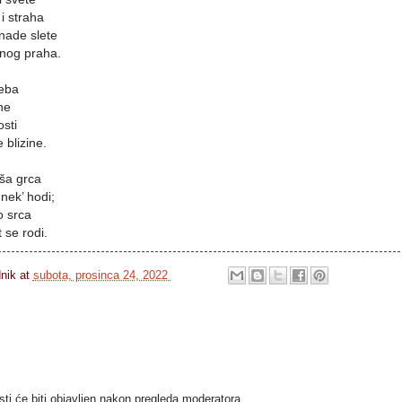
i straha
nade slete
anog praha.
neba
ne
osti
blizine.
ša grca
nek’ hodi;
o srca
 se rodi.
dnik
at
subota, prosinca 24, 2022
i će biti objavljen nakon pregleda moderatora.