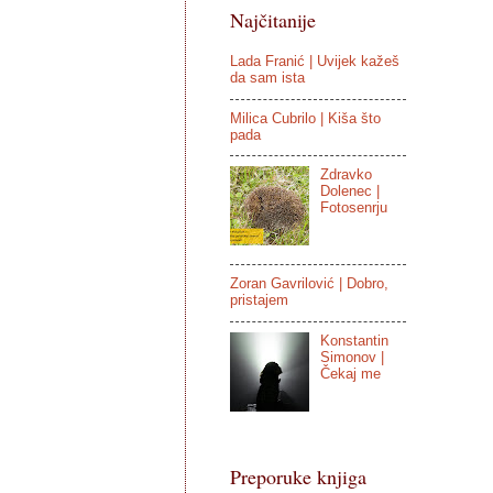
Najčitanije
Lada Franić | Uvijek kažeš
da sam ista
Milica Cubrilo | Kiša što
pada
Zdravko
Dolenec |
Fotosenrju
Zoran Gavrilović | Dobro,
pristajem
Konstantin
Simonov |
Čekaj me
Preporuke knjiga