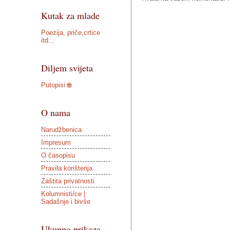
Kutak za mlade
Poezija, priče,crtice
itd...
Diljem svijeta
Putopisi 🌐
O nama
Narudžbenica
Impresum
O časopisu
Pravila korištenja
Zaštita privatnosti
Kolumnisti/ce |
Sadašnje i bivše
Ukupno prikaza