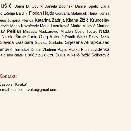
lušić
Damir D. Ocvirk
Daniela Bobinski
Danijel Špelić
Daria
Florian Hajdu
jić
Eđidija Baldini
Gordana Malančuk
Hana Konsa
Katarina Zadrija
Kitana Žižić
Krunoslav
deus
Julijana Plenča
arević
Mario Kovačević
Mario Lovreković
Marko Vujović
Martina
lav Pelikan
Nada
Mirsada Madžarević
Mladen Ćosić Točak
ć
Nikola Šimić Tonin
Oleg Antonić
Patrik Weiss
Pavol Janik
Slavica Gazibara
Snježana Akrap-Sušac
Slavica Sarkotić
Domović
Zdenka
Tomislav Dretar
Vladimir Papić
Vlatka Planina
priče za djecu
iga
Đurđa Vukelić-Rožić
Šolkotović
pisma čitatelja
Kontakt:
Časopis "Kvaka"
e-mail:
casopis.kvaka@gmail.com