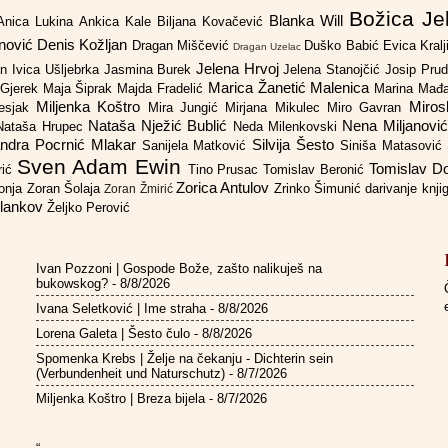
Božica Je
Blanka Will
Anica Lukina
Ankica Kale
Biljana Kovačević
anović
Denis Kožljan
Dragan Miščević
Duško Babić
Evica Kral
Dragan Uzelac
Jelena Hrvoj
an
Ivica Ušljebrka
Jasmina Burek
Jelena Stanojčić
Josip Pru
Marica Žanetić Malenica
 Gjerek
Maja Šiprak
Majda Fradelić
Marina Mađ
Miljenka Koštro
Miros
Lesjak
Mira Jungić
Mirjana Mikulec
Miro Gavran
Nataša Nježić Bublić
Nena Miljanovi
Nataša Hrupec
Neda Milenkovski
ndra Pocrnić Mlakar
Silvija Šesto
Sanijela Matković
Siniša Matasović
Sven Adam Ewin
Tomislav 
rić
Tino Prusac
Tomislav Beronić
Zorica Antulov
gonja
Zoran Šolaja
Zrinko Šimunić
darivanje knj
Zoran Žmirić
ilankov
Željko Perović
Ivan Pozzoni | Gospode Bože, zašto nalikuješ na
bukowskog?
- 8/8/2026
Ivana Seletković | Ime straha
- 8/8/2026
Lorena Galeta | Šesto čulo
- 8/8/2026
Spomenka Krebs | Želje na čekanju - Dichterin sein
(Verbundenheit und Naturschutz)
- 8/7/2026
Miljenka Koštro | Breza bijela
- 8/7/2026