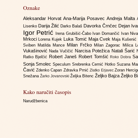
Oznake
Aleksandar Horvat
Ana-Marija Posavec
Andreja Malta
Darija Žilić
Davorka Črnčec
Dejan Iv
Lisenko
Darko Balaš
Igor Petrić
Irena Grubišić-Čabo
Ivan Domančić
Ivan Niv
Mrkoci
Luka Tomić
Maja Cvek
Lorena Kujek
Maja Kušenić
Milan Frčko
Sviben
Matilda Mance
Milan Zagorac
Milica 
Vukašinović
Narcisa Potežica
Natali Šarić
Nada Vučičić
Robert Janeš
Robert Tomšić
Sa
Ratko Bjelčić
Roko Dobra
Sonja Smolec
Speculum
Srebrenka Cernić Hotko
Suzana Ma
Čavić
Zdenko Capan
Zdravka Prnić
Zoran Herci
Zlatko Erjavec
Željko Bajza
Željko B
Snežana
Željka Bitenc
Žarko Jovanovski
Kako naručiti časopis
Narudžbenica