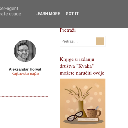
user-agent
Svi natječaji
Pojmovnik
erate usage
LEARN MORE
GOT IT
Pretraži
Knjige u izdanju
društva "Kvaka"
Aleksandar Horvat
možete naručiti ovdje
Kajkavsko najže