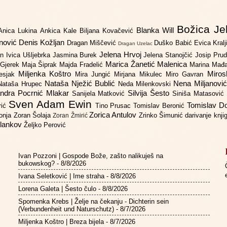
Božica Je
Blanka Will
Anica Lukina
Ankica Kale
Biljana Kovačević
anović
Denis Kožljan
Dragan Miščević
Duško Babić
Evica Kral
Dragan Uzelac
Jelena Hrvoj
an
Ivica Ušljebrka
Jasmina Burek
Jelena Stanojčić
Josip Pru
Marica Žanetić Malenica
 Gjerek
Maja Šiprak
Majda Fradelić
Marina Mađ
Miljenka Koštro
Miros
Lesjak
Mira Jungić
Mirjana Mikulec
Miro Gavran
Nataša Nježić Bublić
Nena Miljanovi
Nataša Hrupec
Neda Milenkovski
ndra Pocrnić Mlakar
Silvija Šesto
Sanijela Matković
Siniša Matasović
Sven Adam Ewin
Tomislav 
rić
Tino Prusac
Tomislav Beronić
Zorica Antulov
gonja
Zoran Šolaja
Zrinko Šimunić
darivanje knj
Zoran Žmirić
ilankov
Željko Perović
Ivan Pozzoni | Gospode Bože, zašto nalikuješ na
bukowskog?
- 8/8/2026
Ivana Seletković | Ime straha
- 8/8/2026
Lorena Galeta | Šesto čulo
- 8/8/2026
Spomenka Krebs | Želje na čekanju - Dichterin sein
(Verbundenheit und Naturschutz)
- 8/7/2026
Miljenka Koštro | Breza bijela
- 8/7/2026