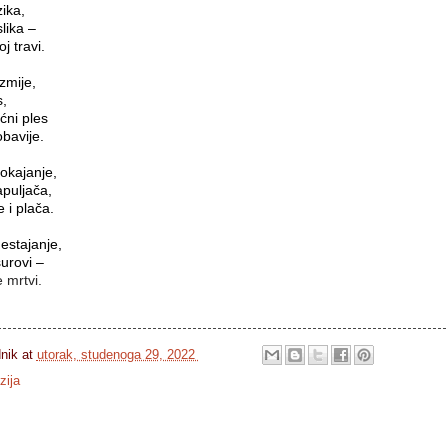
ika,
lika –
 travi.

zmije,
s,
ćni ples
bavije.

okajanje,
apuljača,
i plača.

estajanje,
 mrtvi.
dnik
at
utorak, studenoga 29, 2022
zija