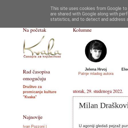
This site uses cookies from Google to d
Kvaka
Poezija
Priče, crtice
Razgovor
are shared with Google along with perf
statistics, and to detect and address 
ISSN 2459-5632
Na početak
Kolumne
Jelena Hrvoj
Ele
Rad časopisa
Patnje mladog autora
omogućuju
Društvo za
utorak, 29. studenoga 2022.
promicanje kulture
"Kvaka"
Milan Draškovi
Najnovije
U agoniji gledaš pejzaž pun
Ivan Pozzoni |