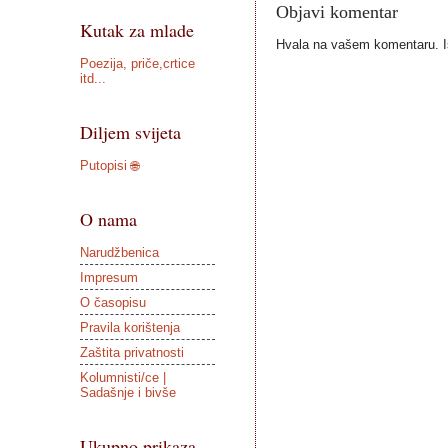
Objavi komentar
Kutak za mlade
Hvala na vašem komentaru. Ist
Poezija, priče,crtice
itd...
Diljem svijeta
Putopisi 🌐
O nama
Narudžbenica
Impresum
O časopisu
Pravila korištenja
Zaštita privatnosti
Kolumnisti/ce |
Sadašnje i bivše
Ukupno prikaza