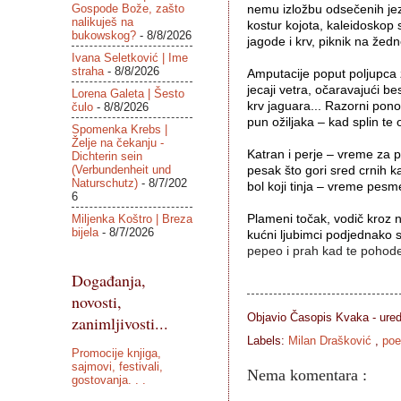
Gospode Bože, zašto
nemu izložbu odsečenih jez
nalikuješ na
kostur kojota, kaleidoskop s
bukowskog?
- 8/8/2026
jagode i krv, piknik na žednoj
Ivana Seletković | Ime
straha
- 8/8/2026
Amputacije poput poljupca 
jecaji vetra, očaravajući be
Lorena Galeta | Šesto
krv jaguara... Razorni pono
čulo
- 8/8/2026
pun ožiljaka – kad splin te o
Spomenka Krebs |
Želje na čekanju -
Katran i perje – vreme za p
Dichterin sein
(Verbundenheit und
pesak što gori sred crnih k
Naturschutz)
- 8/7/202
bol koji tinja – vreme pesme 
6
Miljenka Koštro | Breza
Plameni točak, vodič kroz n
bijela
- 8/7/2026
pepeo i prah kad te pohode
Događanja,
novosti,
Objavio Časopis
Kvaka - ure
zanimljivosti...
Labels:
Milan Drašković
,
poe
Promocije knjiga,
sajmovi, festivali,
Nema komentara :
gostovanja. . .