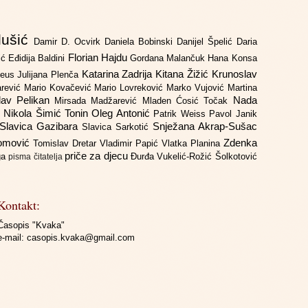
lušić
Damir D. Ocvirk
Daniela Bobinski
Danijel Špelić
Daria
Florian Hajdu
jić
Eđidija Baldini
Gordana Malančuk
Hana Konsa
Katarina Zadrija
Kitana Žižić
Krunoslav
deus
Julijana Plenča
arević
Mario Kovačević
Mario Lovreković
Marko Vujović
Martina
lav Pelikan
Nada
Mirsada Madžarević
Mladen Ćosić Točak
ć
Nikola Šimić Tonin
Oleg Antonić
Patrik Weiss
Pavol Janik
Slavica Gazibara
Snježana Akrap-Sušac
Slavica Sarkotić
Domović
Zdenka
Tomislav Dretar
Vladimir Papić
Vlatka Planina
priče za djecu
iga
Đurđa Vukelić-Rožić
Šolkotović
pisma čitatelja
Kontakt:
Časopis "Kvaka"
e-mail:
casopis.kvaka@gmail.com