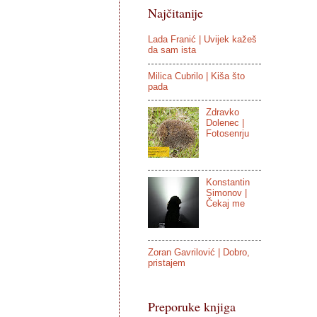
Najčitanije
Lada Franić | Uvijek kažeš
da sam ista
Milica Cubrilo | Kiša što
pada
Zdravko
Dolenec |
Fotosenrju
Konstantin
Simonov |
Čekaj me
Zoran Gavrilović | Dobro,
pristajem
Preporuke knjiga