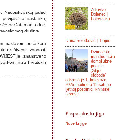
Zdravko
 u Nadbiskupskoj palači
Dolenec |
 povijest“ o nastanku,
Fotosenrju
je će održati mag. educ.
stavoslovnog društva.
Ivana Seletković | Trajno
stim naslovom početkom
tuta društvenih znanosti
Dvanaesta
OVIJEST je „znanstveno
manifestacija
domoljubne
olikom niza hrvatskih
poezije
„Stijeg
slobode”
održana je 1. kolovoza
2026. godine u 19 sati na
ljetnoj pozornici Kninske
tvrđave
Preporuke knjiga
Nove knjige