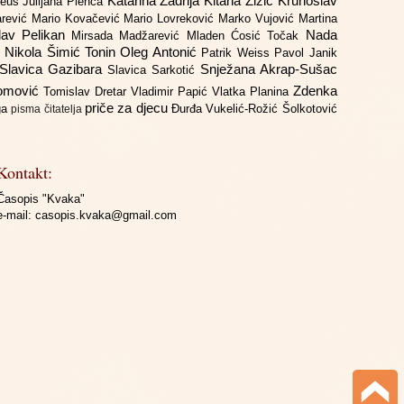
Katarina Zadrija
Kitana Žižić
Krunoslav
deus
Julijana Plenča
arević
Mario Kovačević
Mario Lovreković
Marko Vujović
Martina
lav Pelikan
Nada
Mirsada Madžarević
Mladen Ćosić Točak
ć
Nikola Šimić Tonin
Oleg Antonić
Patrik Weiss
Pavol Janik
Slavica Gazibara
Snježana Akrap-Sušac
Slavica Sarkotić
Domović
Zdenka
Tomislav Dretar
Vladimir Papić
Vlatka Planina
priče za djecu
iga
Đurđa Vukelić-Rožić
Šolkotović
pisma čitatelja
Kontakt:
Časopis "Kvaka"
e-mail:
casopis.kvaka@gmail.com