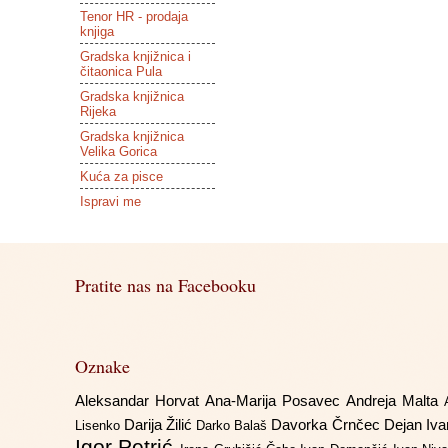
Tenor HR - prodaja
knjiga
Gradska knjižnica i
čitaonica Pula
Gradska knjižnica
Rijeka
Gradska knjižnica
Velika Gorica
Kuća za pisce
Ispravi me
Pratite nas na Facebooku
Oznake
Aleksandar Horvat
Ana-Marija Posavec
Andreja Malta
Darija Žilić
Davorka Črnčec
Dejan Iv
Lisenko
Darko Balaš
Igor Petrić