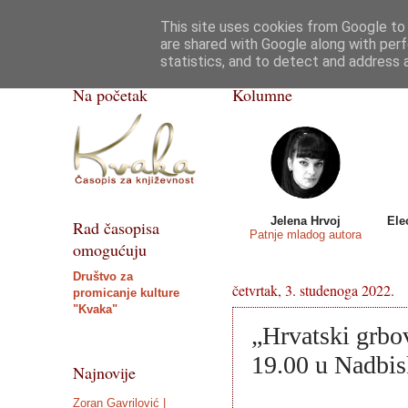
This site uses cookies from Google to d
Kvaka
Poezija
Priče, crtice
Razgovor
are shared with Google along with perf
statistics, and to detect and address 
ISSN 2459-5632
Na početak
Kolumne
Jelena Hrvoj
Ele
Rad časopisa
Patnje mladog autora
omogućuju
Društvo za
četvrtak, 3. studenoga 2022.
promicanje kulture
"Kvaka"
„Hrvatski grbov
19.00 u Nadbis
Najnovije
Zoran Gavrilović |