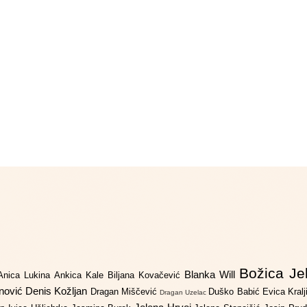
Božica Je
Blanka Will
Anica Lukina
Ankica Kale
Biljana Kovačević
anović
Denis Kožljan
Dragan Miščević
Duško Babić
Evica Kral
Dragan Uzelac