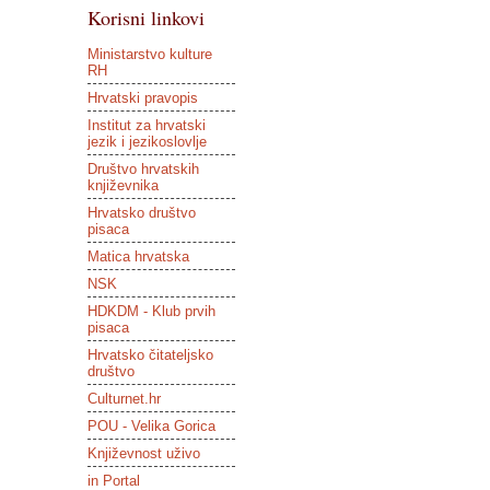
Korisni linkovi
Ministarstvo kulture
RH
Hrvatski pravopis
Institut za hrvatski
jezik i jezikoslovlje
Društvo hrvatskih
književnika
Hrvatsko društvo
pisaca
Matica hrvatska
NSK
HDKDM - Klub prvih
pisaca
Hrvatsko čitateljsko
društvo
Culturnet.hr
POU - Velika Gorica
Književnost uživo
in Portal