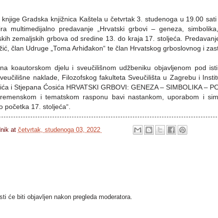
knjige Gradska knjižnica Kaštela u četvrtak 3. studenoga u 19.00 sati
ra multimedijalno predavanje „Hrvatski grbovi – geneza, simbolika,
tskih zemaljskih grbova od sredine 13. do kraja 17. stoljeća. Predavan
 Božić, član Udruge „Toma Arhiđakon“ te član Hrvatskog grboslovnog i za
 na koautorskom djelu i sveučilišnom udžbeniku objavljenom pod i
eučilišne naklade, Filozofskog fakulteta Sveučilišta u Zagrebu i Insti
 Božića i Stjepana Ćosića HRVATSKI GRBOVI: GENEZA – SIMBOLIKA – P
vremenskom i tematskom rasponu bavi nastankom, uporabom i simb
 početka 17. stoljeća“.
dnik
at
četvrtak, studenoga 03, 2022
i će biti objavljen nakon pregleda moderatora.