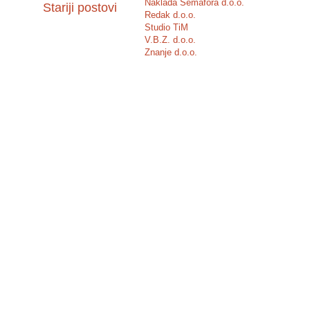
Naklada Semafora d.o.o.
Stariji postovi
Redak d.o.o.
Studio TiM
V.B.Z. d.o.o.
Znanje d.o.o.