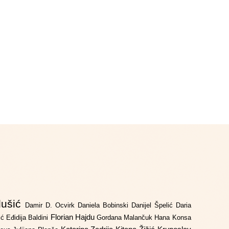
lušić
Damir D. Ocvirk
Daniela Bobinski
Danijel Špelić
Daria
Florian Hajdu
jić
Eđidija Baldini
Gordana Malančuk
Hana Konsa