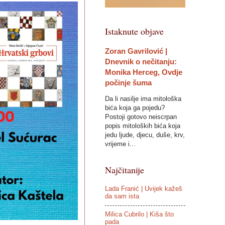
Istaknute objave
Zoran Gavrilović |
Dnevnik o nečitanju:
Monika Herceg, Ovdje
počinje šuma
Da li nasilje ima mitološka
bića koja ga pojedu?
Postoji gotovo neiscrpan
popis mitoloških bića koja
jedu ljude, djecu, duše, krv,
vrijeme i...
Najčitanije
Lada Franić | Uvijek kažeš
da sam ista
Milica Cubrilo | Kiša što
pada