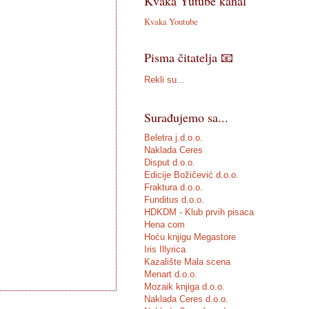
Kvaka Yutube kanal
Kvaka Youtube
Pisma čitatelja 📧
Rekli su...
Surađujemo sa...
Beletra j.d.o.o.
Naklada Ceres
Disput d.o.o.
Edicije Božičević d.o.o.
Fraktura d.o.o.
Funditus d.o.o.
HDKDM - Klub prvih pisaca
Hena com
Hoću knjigu Megastore
Iris Illyrica
Kazalište Mala scena
Menart d.o.o.
Mozaik knjiga d.o.o.
Naklada Ceres d.o.o.