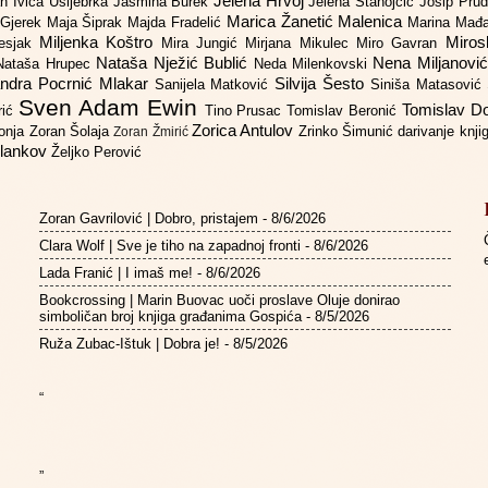
Jelena Hrvoj
an
Ivica Ušljebrka
Jasmina Burek
Jelena Stanojčić
Josip Pru
Marica Žanetić Malenica
 Gjerek
Maja Šiprak
Majda Fradelić
Marina Mađ
Miljenka Koštro
Miros
Lesjak
Mira Jungić
Mirjana Mikulec
Miro Gavran
Nataša Nježić Bublić
Nena Miljanovi
Nataša Hrupec
Neda Milenkovski
ndra Pocrnić Mlakar
Silvija Šesto
Sanijela Matković
Siniša Matasović
Sven Adam Ewin
Tomislav 
rić
Tino Prusac
Tomislav Beronić
Zorica Antulov
gonja
Zoran Šolaja
Zrinko Šimunić
darivanje knj
Zoran Žmirić
ilankov
Željko Perović
Zoran Gavrilović | Dobro, pristajem
- 8/6/2026
Clara Wolf | Sve je tiho na zapadnoj fronti
- 8/6/2026
Lada Franić | I imaš me!
- 8/6/2026
Bookcrossing | Marin Buovac uoči proslave Oluje donirao
simboličan broj knjiga građanima Gospića
- 8/5/2026
Ruža Zubac-Ištuk | Dobra je!
- 8/5/2026
“
”