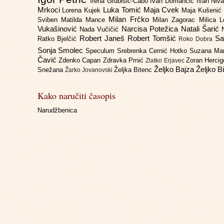
Irena Grubišić-Čabo
Ivan Domančić
Ivan Niv
Mrkoci
Luka Tomić
Maja Cvek
Lorena Kujek
Maja Kušenić
Milan Frčko
Sviben
Matilda Mance
Milan Zagorac
Milica 
Vukašinović
Narcisa Potežica
Natali Šarić
Nada Vučičić
Robert Janeš
Robert Tomšić
Sa
Ratko Bjelčić
Roko Dobra
Sonja Smolec
Speculum
Srebrenka Cernić Hotko
Suzana Ma
Čavić
Zdenko Capan
Zdravka Prnić
Zoran Herci
Zlatko Erjavec
Željko Bajza
Željko B
Snežana
Željka Bitenc
Žarko Jovanovski
Kako naručiti časopis
Narudžbenica