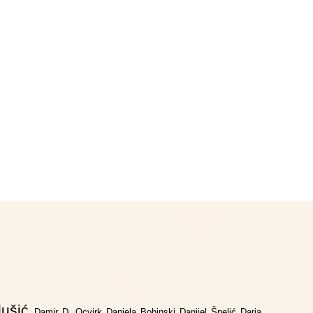
lušić
Damir D. Ocvirk
Daniela Bobinski
Danijel Špelić
Daria