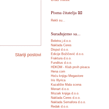
Pisma čitatelja 📧
Rekli su...
Surađujemo sa...
Beletra j.d.o.o.
Naklada Ceres
Disput d.o.o.
Edicije Božičević d.o.o.
Stariji postovi
Fraktura d.o.o.
Funditus d.o.o.
HDKDM - Klub prvih pisaca
Hena com
Hoću knjigu Megastore
Iris Illyrica
Kazalište Mala scena
Menart d.o.o.
Mozaik knjiga d.o.o.
Naklada Ceres d.o.o.
Naklada Semafora d.o.o.
Redak d.o.o.