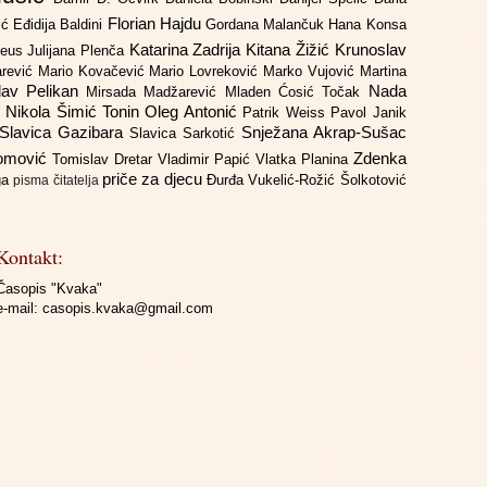
Florian Hajdu
jić
Eđidija Baldini
Gordana Malančuk
Hana Konsa
Katarina Zadrija
Kitana Žižić
Krunoslav
deus
Julijana Plenča
arević
Mario Kovačević
Mario Lovreković
Marko Vujović
Martina
lav Pelikan
Nada
Mirsada Madžarević
Mladen Ćosić Točak
ć
Nikola Šimić Tonin
Oleg Antonić
Patrik Weiss
Pavol Janik
Slavica Gazibara
Snježana Akrap-Sušac
Slavica Sarkotić
Domović
Zdenka
Tomislav Dretar
Vladimir Papić
Vlatka Planina
priče za djecu
iga
Đurđa Vukelić-Rožić
Šolkotović
pisma čitatelja
Kontakt:
Časopis "Kvaka"
e-mail:
casopis.kvaka@gmail.com