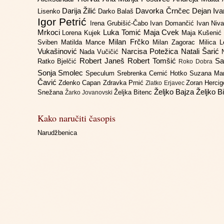
Darija Žilić
Davorka Črnčec
Dejan Iv
Lisenko
Darko Balaš
Igor Petrić
Irena Grubišić-Čabo
Ivan Domančić
Ivan Niv
Mrkoci
Luka Tomić
Maja Cvek
Lorena Kujek
Maja Kušenić
Milan Frčko
Sviben
Matilda Mance
Milan Zagorac
Milica 
Vukašinović
Narcisa Potežica
Natali Šarić
Nada Vučičić
Robert Janeš
Robert Tomšić
Sa
Ratko Bjelčić
Roko Dobra
Sonja Smolec
Speculum
Srebrenka Cernić Hotko
Suzana Ma
Čavić
Zdenko Capan
Zdravka Prnić
Zoran Herci
Zlatko Erjavec
Željko Bajza
Željko B
Snežana
Željka Bitenc
Žarko Jovanovski
Kako naručiti časopis
Narudžbenica