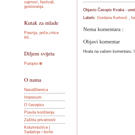
sajmovi, festivali,
gostovanja. . .
Objavio Časopis
Kvaka - ure
Labels:
Gordana Kurtović
,
h
Kutak za mlade
Nema komentara :
Poezija, priče,crtice
itd...
Objavi komentar
Hvala na vašem komentaru. Ist
Diljem svijeta
Putopisi 🌐
O nama
Narudžbenica
Impresum
O časopisu
Pravila korištenja
Zaštita privatnosti
Kolumnisti/ce |
Sadašnje i bivše