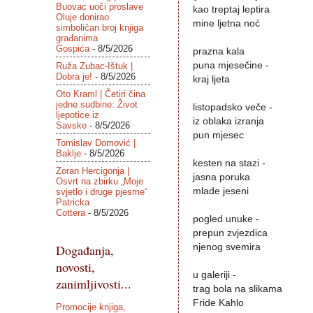
Buovac uoči proslave
kao treptaj leptira
Oluje donirao
mine ljetna noć
simboličan broj knjiga
građanima
Gospića
- 8/5/2026
prazna kala
puna mjesečine -
Ruža Zubac-Ištuk |
Dobra je!
- 8/5/2026
kraj ljeta
Oto Kraml | Četiri čina
jedne sudbine: Život
listopadsko veče -
ljepotice iz
iz oblaka izranja
Savske
- 8/5/2026
pun mjesec
Tomislav Domović |
Baklje
- 8/5/2026
kesten na stazi -
Zoran Hercigonja |
jasna poruka
Osvrt na zbirku „Moje
mlade jeseni
svjetlo i druge pjesme“
Patricka
Cottera
- 8/5/2026
pogled unuke -
prepun zvjezdica
Događanja,
njenog svemira
novosti,
u galeriji -
zanimljivosti...
trag bola na slikama
Fride Kahlo
Promocije knjiga,