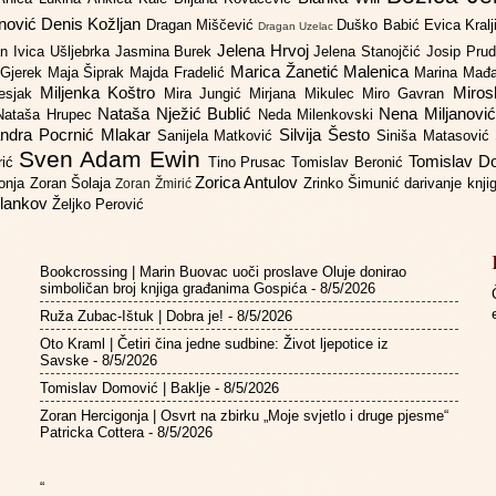
anović
Denis Kožljan
Dragan Miščević
Duško Babić
Evica Kral
Dragan Uzelac
Jelena Hrvoj
an
Ivica Ušljebrka
Jasmina Burek
Jelena Stanojčić
Josip Pru
Marica Žanetić Malenica
 Gjerek
Maja Šiprak
Majda Fradelić
Marina Mađ
Miljenka Koštro
Miros
Lesjak
Mira Jungić
Mirjana Mikulec
Miro Gavran
Nataša Nježić Bublić
Nena Miljanovi
Nataša Hrupec
Neda Milenkovski
ndra Pocrnić Mlakar
Silvija Šesto
Sanijela Matković
Siniša Matasović
Sven Adam Ewin
Tomislav 
rić
Tino Prusac
Tomislav Beronić
Zorica Antulov
gonja
Zoran Šolaja
Zrinko Šimunić
darivanje knj
Zoran Žmirić
ilankov
Željko Perović
Bookcrossing | Marin Buovac uoči proslave Oluje donirao
simboličan broj knjiga građanima Gospića
- 8/5/2026
Ruža Zubac-Ištuk | Dobra je!
- 8/5/2026
Oto Kraml | Četiri čina jedne sudbine: Život ljepotice iz
Savske
- 8/5/2026
Tomislav Domović | Baklje
- 8/5/2026
Zoran Hercigonja | Osvrt na zbirku „Moje svjetlo i druge pjesme“
Patricka Cottera
- 8/5/2026
“