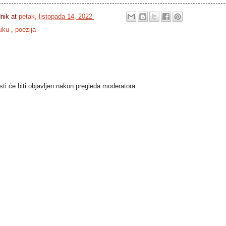
dnik
at
petak, listopada 14, 2022
aiku
,
poezija
i će biti objavljen nakon pregleda moderatora.