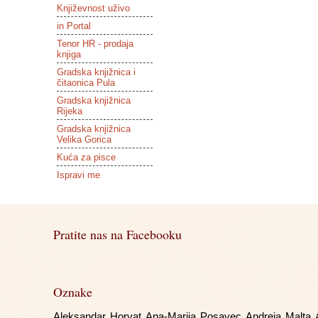
Književnost uživo
in Portal
Tenor HR - prodaja
knjiga
Gradska knjižnica i
čitaonica Pula
Gradska knjižnica
Rijeka
Gradska knjižnica
Velika Gorica
Kuća za pisce
Ispravi me
Pratite nas na Facebooku
Oznake
Aleksandar Horvat
Ana-Marija Posavec
Andreja Malta