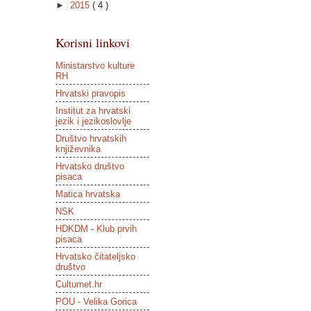
►
2015
( 4 )
Korisni linkovi
Ministarstvo kulture
RH
Hrvatski pravopis
Institut za hrvatski
jezik i jezikoslovlje
Društvo hrvatskih
književnika
Hrvatsko društvo
pisaca
Matica hrvatska
NSK
HDKDM - Klub prvih
pisaca
Hrvatsko čitateljsko
društvo
Culturnet.hr
POU - Velika Gorica