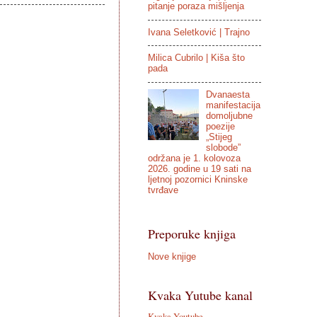
pitanje poraza mišljenja
Ivana Seletković | Trajno
Milica Cubrilo | Kiša što
pada
Dvanaesta
manifestacija
domoljubne
poezije
„Stijeg
slobode”
održana je 1. kolovoza
2026. godine u 19 sati na
ljetnoj pozornici Kninske
tvrđave
Preporuke knjiga
Nove knjige
Kvaka Yutube kanal
Kvaka Youtube