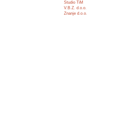
Studio TiM
V.B.Z. d.o.o.
Znanje d.o.o.