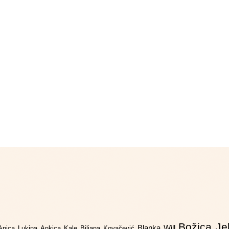
Božica Je
Blanka Will
Anica Lukina
Ankica Kale
Biljana Kovačević