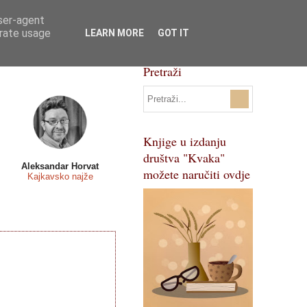
user-agent
Svi natječaji
Pojmovnik
erate usage
LEARN MORE
GOT IT
Pretraži
Knjige u izdanju
društva "Kvaka"
Aleksandar Horvat
možete naručiti ovdje
Kajkavsko najže