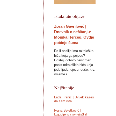
Istaknute objave
Zoran Gavrilović |
Dnevnik o nečitanju:
Monika Herceg, Ovdje
počinje šuma
Da li nasilje ima mitološka
bića koja ga pojedu?
Postoji gotovo neiscrpan
popis mitoloških bića koja
jedu ljude, djecu, duše, krv,
vrijeme i...
Najčitanije
Lada Franić | Uvijek kažeš
da sam ista
Ivana Seletković |
Izgubljeni/a svije(s)t ili