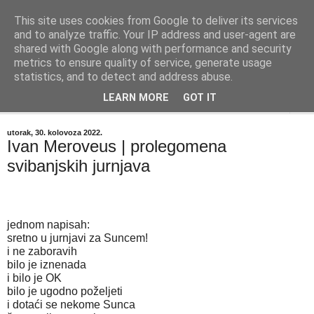
This site uses cookies from Google to deliver its services
"Kvaka"
and to analyze traffic. Your IP address and user-agent are
shared with Google along with performance and security
metrics to ensure quality of service, generate usage
Časopis za književnost ISSN 2459-5632
statistics, and to detect and address abuse.
LEARN MORE
GOT IT
▼
utorak, 30. kolovoza 2022.
Ivan Meroveus | prolegomena
svibanjskih jurnjava
jednom napisah:
sretno u jurnjavi za Suncem!
i ne zaboravih
bilo je iznenada 
i bilo je OK
bilo je ugodno poželjeti
i dotaći se nekome Sunca