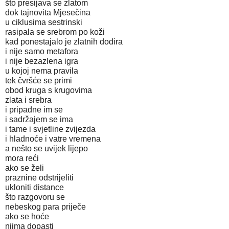
što presijava se zlatom
dok tajnovita Mjesečina
u ciklusima sestrinski
rasipala se srebrom po koži
kad ponestajalo je zlatnih dodira
i nije samo metafora
i nije bezazlena igra
u kojoj nema pravila
tek čvršće se primi
obod kruga s krugovima
zlata i srebra
i pripadne im se
i sadržajem se ima
i tame i svjetline zvijezda
i hladnoće i vatre vremena
a nešto se uvijek lijepo
mora reći
ako se želi
praznine odstrijeliti
ukloniti distance
što razgovoru se
nebeskog para priječe
ako se hoće
njima dopasti