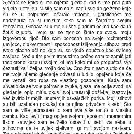
Sjećam se kako si me nijemo gledala kad si me prvi puta
vidjela u ateljeu. Mislio sam da si kao i sve druge žene koje
su se u potpunosti očarale mnome. Egoističnost me
nadahnula da si umislim kako sam te šarmirao svojim
stihovima. Gledala si u moje usne gladnim očima kao da ih
želiš izljubiti. Tvoje su se zjenice širile na svaku moju
izgovorenu riječ. Bio sam ponosan na svoje recitatorsko
umijeće, elokventnost i sposobnost izlijevanja stihova pred
tvoje gladne oči na koje su se vjeđe spuštale kao svilene
zavjese. Već u tim prvim trenutcima počeo sam te zamišljati
raspletene kose u svojim krilima kako mi se prepuštaš sva
čeznutljiva i željna mojih dodira. Ono što nisam slutio da će
me tvoje nijemo gledanje odvesti u ludilo, opsjenu koja će
me vezati kao roba za vlastitog gospodara. Kada sam
shvatio da se tvoje poimanje zvuka, glasa, melodija svodi na
gledanje, opip, miris, okus i tvoj unutarnji doživljaj, izazov je
već izvirio iz mojih unutarnjih osvajačkih poriva. Moji stihovi
su bili uzaludan pokušaj da te njima privučem k sebi. Što
sam te više promatrao to sam sve više tonuo u vlastitu
zamku. Kao levit i mag opijen tvojom ljepotom i mramornim
likom zauvijek sam te želio ostaviti u sebi, za sebe u
stihovima da te uvijek cjelivam, grlim i svojom nazivam.