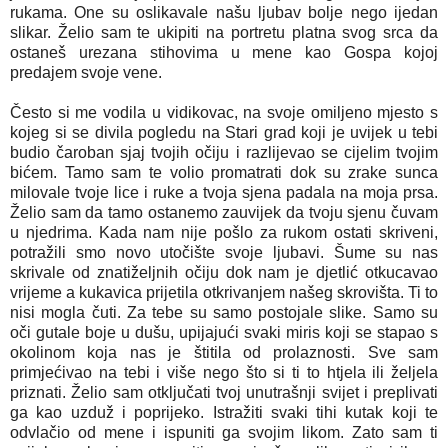
rukama. One su oslikavale našu ljubav bolje nego ijedan
slikar. Želio sam te ukipiti na portretu platna svog srca da
ostaneš urezana stihovima u mene kao Gospa kojoj
predajem svoje vene.
Često si me vodila u vidikovac, na svoje omiljeno mjesto s
kojeg si se divila pogledu na Stari grad koji je uvijek u tebi
budio čaroban sjaj tvojih očiju i razlijevao se cijelim tvojim
bićem. Tamo sam te volio promatrati dok su zrake sunca
milovale tvoje lice i ruke a tvoja sjena padala na moja prsa.
Želio sam da tamo ostanemo zauvijek da tvoju sjenu čuvam
u njedrima. Kada nam nije pošlo za rukom ostati skriveni,
potražili smo novo utočište svoje ljubavi. Šume su nas
skrivale od znatiželjnih očiju dok nam je djetlić otkucavao
vrijeme a kukavica prijetila otkrivanjem našeg skrovišta. Ti to
nisi mogla čuti. Za tebe su samo postojale slike. Samo su
oči gutale boje u dušu, upijajući svaki miris koji se stapao s
okolinom koja nas je štitila od prolaznosti. Sve sam
primjećivao na tebi i više nego što si ti to htjela ili željela
priznati. Želio sam otključati tvoj unutrašnji svijet i preplivati
ga kao uzduž i poprijeko. Istražiti svaki tihi kutak koji te
odvlačio od mene i ispuniti ga svojim likom. Zato sam ti