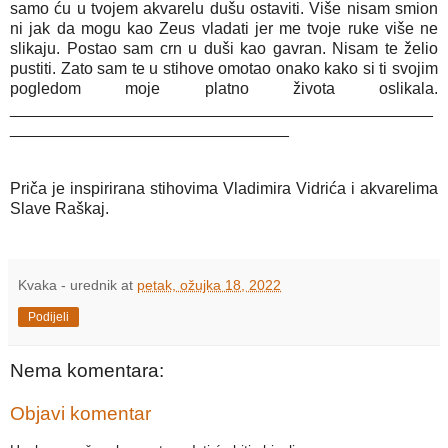
samo ću u tvojem akvarelu dušu ostaviti. Više nisam smion
ni jak da mogu kao Zeus vladati jer me tvoje ruke više ne
slikaju. Postao sam crn u duši kao gavran. Nisam te želio
pustiti. Zato sam te u stihove omotao onako kako si ti svojim
pogledom moje platno života oslikala.
_______________________________________________
_______________________________
Priča je inspirirana stihovima Vladimira Vidrića i akvarelima
Slave Raškaj.
Kvaka - urednik
at
petak, ožujka 18, 2022
Podijeli
Nema komentara:
Objavi komentar