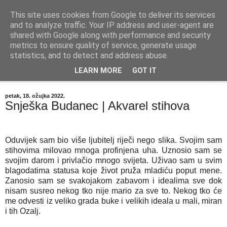
This site uses cookies from Google to deliver its services
"Kvaka"
and to analyze traffic. Your IP address and user-agent are
shared with Google along with performance and security
metrics to ensure quality of service, generate usage
Časopis za književnost ISSN 2459-5632
statistics, and to detect and address abuse.
LEARN MORE
GOT IT
▼
petak, 18. ožujka 2022.
Snješka Budanec | Akvarel stihova
Oduvijek sam bio više ljubitelj riječi nego slika. Svojim sam
stihovima milovao mnoga profinjena uha. Uznosio sam se
svojim darom i privlačio mnogo svijeta. Uživao sam u svim
blagodatima statusa koje život pruža mladiću poput mene.
Zanosio sam se svakojakom zabavom i idealima sve dok
nisam susreo nekog tko nije mario za sve to. Nekog tko će
me odvesti iz veliko grada buke i velikih ideala u mali, miran
i tih Ozalj.