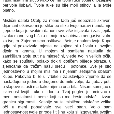
Tada nisam ni slutio kako će me tvoje ruke voditi u Ozaljske
perivoje ljubavi. Tvoje ruke su bile moji stihovi a ja tvoje
platno.
Mistični daleki Ozalj, za mene tada još nepoznati skriveni
dijamant otkrivao mi je sliku po sliku tvoje naravi i unutarnje
ljepote koja je svakim danom sve više isijavala i zaslijepila
svaku manu tvog bića a u mojem raspirivala neugasivu vatru
za tvojim. Zajedno smo oslikavali šetnje obalom tvoje Kupe
gdje si pokazivala mjesta na kojima si uživala u svojim
djetinjim igrama. U mojem si osmijehu naslutila da
zamišljam tvoju put na mjesečini, vjeđe tvojih velikih očiju
kako se spuštaju polako dok ti dotičem blijede obraze, u
zjenicama da tražim našu sreću i potomke. Sve je bilo
jednostavno u mojim mislima i nijemim šetnjama obalom
Kupe. Prikovao bi te u vrbike i zaustavljao vrijeme da se
naslađujemo jedno u drugome do mile volje, da ljubav pršti
u slapove strasti ma kako nijema ona bila. Nisam sumnjao u
iskrenost tvojih ruku ni dodira. Tvoj pogled je umirivao u
meni nestalnost i nemir koji su me često odvlačili izvan
granica sigurnosti. Kasnije su te mistične privlačne velike
oči u meni pobuđivale sve veći strah. Volio sam
jednostavnost tvoje prirode i tišinu koju si izgovarala svojim