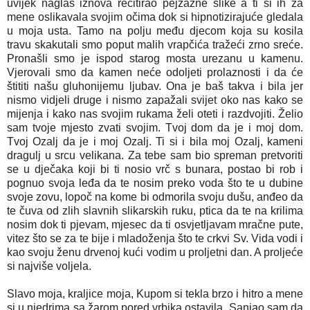
uvijek naglas iznova recitirao pejzažne slike a ti si ih za
mene oslikavala svojim očima dok si hipnotizirajuće gledala
u moja usta. Tamo na polju među djecom koja su kosila
travu skakutali smo poput malih vrapčića tražeći zrno sreće.
Pronašli smo je ispod starog mosta urezanu u kamenu.
Vjerovali smo da kamen neće odoljeti prolaznosti i da će
štititi našu gluhonijemu ljubav. Ona je baš takva i bila jer
nismo vidjeli druge i nismo zapažali svijet oko nas kako se
mijenja i kako nas svojim rukama želi oteti i razdvojiti. Želio
sam tvoje mjesto zvati svojim. Tvoj dom da je i moj dom.
Tvoj Ozalj da je i moj Ozalj. Ti si i bila moj Ozalj, kameni
dragulj u srcu velikana. Za tebe sam bio spreman pretvoriti
se u dječaka koji bi ti nosio vrč s bunara, postao bi rob i
pognuo svoja leđa da te nosim preko voda što te u dubine
svoje zovu, lopoč na kome bi odmorila svoju dušu, anđeo da
te čuva od zlih slavnih slikarskih ruku, ptica da te na krilima
nosim dok ti pjevam, mjesec da ti osvjetljavam mračne pute,
vitez što se za te bije i mladoženja što te crkvi Sv. Vida vodi i
kao svoju ženu drvenoj kući vodim u proljetni dan. A proljeće
si najviše voljela.
Slavo moja, kraljice moja, Kupom si tekla brzo i hitro a mene
si u njedrima sa žarom pored vrbika ostavila. Sanjao sam da