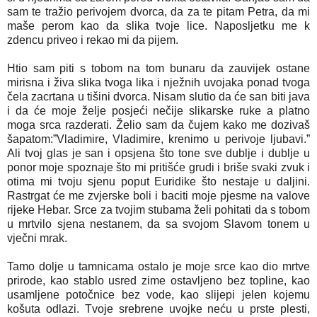
sam te tražio perivojem dvorca, da za te pitam Petra, da mi
maše perom kao da slika tvoje lice. Naposljetku me k
zdencu priveo i rekao mi da pijem.
Htio sam piti s tobom na tom bunaru da zauvijek ostane
mirisna i živa slika tvoga lika i nježnih uvojaka ponad tvoga
čela zacrtana u tišini dvorca. Nisam slutio da će san biti java
i da će moje želje posjeći nečije slikarske ruke a platno
moga srca razderati. Želio sam da čujem kako me dozivaš
šapatom:”Vladimire, Vladimire, krenimo u perivoje ljubavi.”
Ali tvoj glas je san i opsjena što tone sve dublje i dublje u
ponor moje spoznaje što mi pritišće grudi i briše svaki zvuk i
otima mi tvoju sjenu poput Euridike što nestaje u daljini.
Rastrgat će me zvjerske boli i baciti moje pjesme na valove
rijeke Hebar. Srce za tvojim stubama želi pohitati da s tobom
u mrtvilo sjena nestanem, da sa svojom Slavom tonem u
vječni mrak.
Tamo dolje u tamnicama ostalo je moje srce kao dio mrtve
prirode, kao stablo usred zime ostavljeno bez topline, kao
usamljene potočnice bez vode, kao slijepi jelen kojemu
košuta odlazi. Tvoje srebrene uvojke neću u prste plesti,