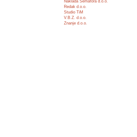
Naklada Semafora d.o.o.
Redak d.o.o.
Studio TiM
V.B.Z. d.o.o.
Znanje d.o.o.