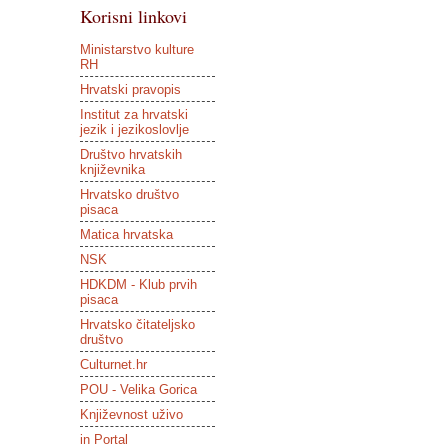
Korisni linkovi
Ministarstvo kulture
RH
Hrvatski pravopis
Institut za hrvatski
jezik i jezikoslovlje
Društvo hrvatskih
književnika
Hrvatsko društvo
pisaca
Matica hrvatska
NSK
HDKDM - Klub prvih
pisaca
Hrvatsko čitateljsko
društvo
Culturnet.hr
POU - Velika Gorica
Književnost uživo
in Portal