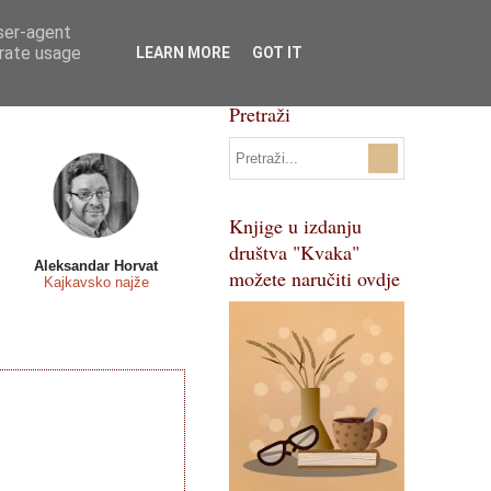
user-agent
Svi natječaji
Pojmovnik
erate usage
LEARN MORE
GOT IT
Pretraži
Knjige u izdanju
društva "Kvaka"
Aleksandar Horvat
možete naručiti ovdje
Kajkavsko najže