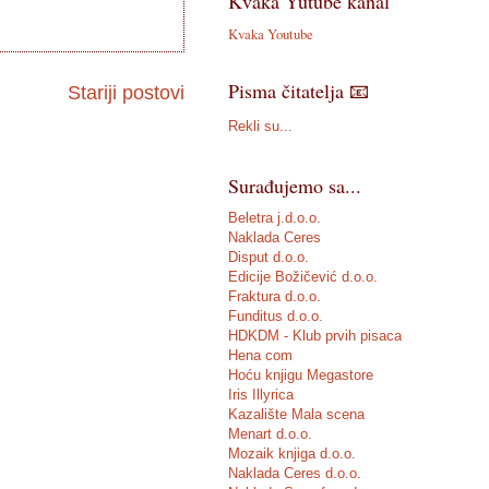
Kvaka Yutube kanal
Kvaka Youtube
Pisma čitatelja 📧
Stariji postovi
Rekli su...
Surađujemo sa...
Beletra j.d.o.o.
Naklada Ceres
Disput d.o.o.
Edicije Božičević d.o.o.
Fraktura d.o.o.
Funditus d.o.o.
HDKDM - Klub prvih pisaca
Hena com
Hoću knjigu Megastore
Iris Illyrica
Kazalište Mala scena
Menart d.o.o.
Mozaik knjiga d.o.o.
Naklada Ceres d.o.o.