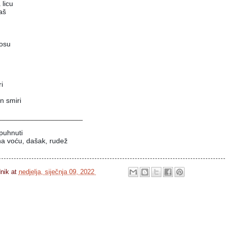
 licu
aš
kosu 
i
n smiri
_____________________
puhnuti
a voću, dašak, rudež 
dnik
at
nedjelja, siječnja 09, 2022