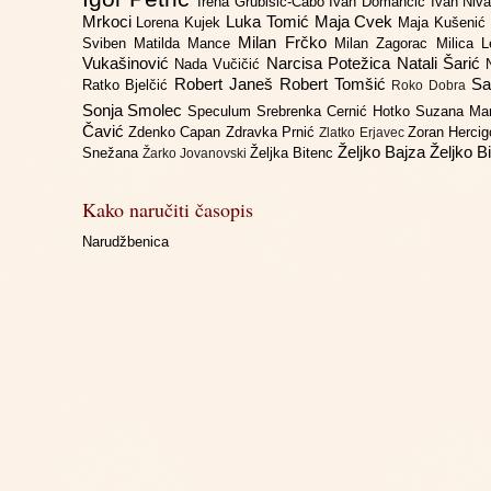
Irena Grubišić-Čabo
Ivan Domančić
Ivan Niv
Mrkoci
Luka Tomić
Maja Cvek
Lorena Kujek
Maja Kušenić
Milan Frčko
Sviben
Matilda Mance
Milan Zagorac
Milica 
Vukašinović
Narcisa Potežica
Natali Šarić
Nada Vučičić
Robert Janeš
Robert Tomšić
Sa
Ratko Bjelčić
Roko Dobra
Sonja Smolec
Speculum
Srebrenka Cernić Hotko
Suzana Ma
Čavić
Zdenko Capan
Zdravka Prnić
Zoran Herci
Zlatko Erjavec
Željko Bajza
Željko B
Snežana
Željka Bitenc
Žarko Jovanovski
Kako naručiti časopis
Narudžbenica