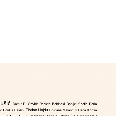
lušić
Damir D. Ocvirk
Daniela Bobinski
Danijel Špelić
Daria
Florian Hajdu
jić
Eđidija Baldini
Gordana Malančuk
Hana Konsa