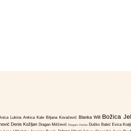
Božica Je
Blanka Will
Anica Lukina
Ankica Kale
Biljana Kovačević
anović
Denis Kožljan
Dragan Miščević
Duško Babić
Evica Kral
Dragan Uzelac