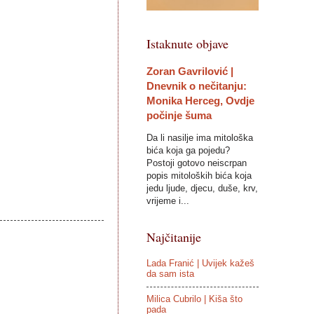
Istaknute objave
Zoran Gavrilović |
Dnevnik o nečitanju:
Monika Herceg, Ovdje
počinje šuma
Da li nasilje ima mitološka
bića koja ga pojedu?
Postoji gotovo neiscrpan
popis mitoloških bića koja
jedu ljude, djecu, duše, krv,
vrijeme i...
Najčitanije
Lada Franić | Uvijek kažeš
da sam ista
Milica Cubrilo | Kiša što
pada