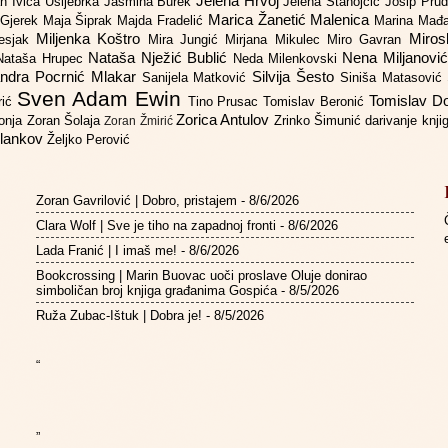
Jelena Hrvoj
an
Ivica Ušljebrka
Jasmina Burek
Jelena Stanojčić
Josip Pru
Marica Žanetić Malenica
 Gjerek
Maja Šiprak
Majda Fradelić
Marina Mađ
Miljenka Koštro
Miros
Lesjak
Mira Jungić
Mirjana Mikulec
Miro Gavran
Nataša Nježić Bublić
Nena Miljanovi
Nataša Hrupec
Neda Milenkovski
ndra Pocrnić Mlakar
Silvija Šesto
Sanijela Matković
Siniša Matasović
Sven Adam Ewin
Tomislav 
rić
Tino Prusac
Tomislav Beronić
Zorica Antulov
gonja
Zoran Šolaja
Zrinko Šimunić
darivanje knj
Zoran Žmirić
ilankov
Željko Perović
Zoran Gavrilović | Dobro, pristajem
- 8/6/2026
Clara Wolf | Sve je tiho na zapadnoj fronti
- 8/6/2026
Lada Franić | I imaš me!
- 8/6/2026
Bookcrossing | Marin Buovac uoči proslave Oluje donirao
simboličan broj knjiga građanima Gospića
- 8/5/2026
Ruža Zubac-Ištuk | Dobra je!
- 8/5/2026
“
”