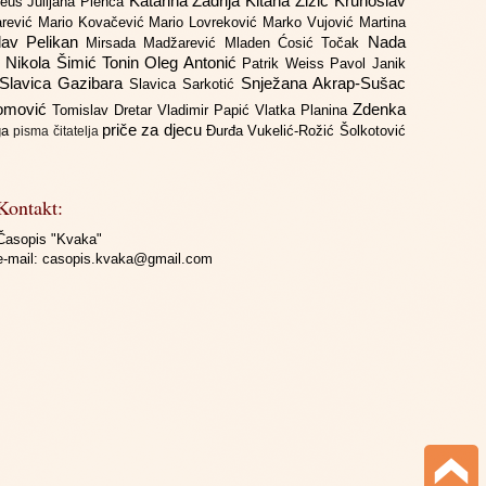
Katarina Zadrija
Kitana Žižić
Krunoslav
deus
Julijana Plenča
arević
Mario Kovačević
Mario Lovreković
Marko Vujović
Martina
lav Pelikan
Nada
Mirsada Madžarević
Mladen Ćosić Točak
ć
Nikola Šimić Tonin
Oleg Antonić
Patrik Weiss
Pavol Janik
Slavica Gazibara
Snježana Akrap-Sušac
Slavica Sarkotić
Domović
Zdenka
Tomislav Dretar
Vladimir Papić
Vlatka Planina
priče za djecu
iga
Đurđa Vukelić-Rožić
Šolkotović
pisma čitatelja
Kontakt:
Časopis "Kvaka"
e-mail:
casopis.kvaka@gmail.com