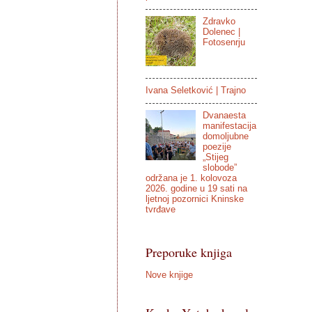
Zdravko
Dolenec |
Fotosenrju
Ivana Seletković | Trajno
Dvanaesta
manifestacija
domoljubne
poezije
„Stijeg
slobode”
održana je 1. kolovoza
2026. godine u 19 sati na
ljetnoj pozornici Kninske
tvrđave
Preporuke knjiga
Nove knjige