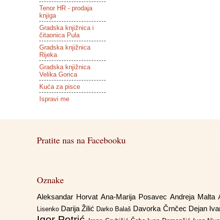
Tenor HR - prodaja
knjiga
Gradska knjižnica i
čitaonica Pula
Gradska knjižnica
Rijeka
Gradska knjižnica
Velika Gorica
Kuća za pisce
Ispravi me
Pratite nas na Facebooku
Oznake
Aleksandar Horvat
Ana-Marija Posavec
Andreja Malta
Darija Žilić
Davorka Črnčec
Dejan Iv
Lisenko
Darko Balaš
Igor Petrić