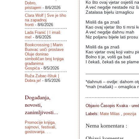
Ko što ovaj vjetar osjetiš na
Dobro,
A već negdje nestade niz š
pristajem
- 8/6/2026
Zatalasa bijelu izmaglicu
Clara Wolf | Sve je tiho
na zapadnoj
Misliš da ga znaš
fronti
- 8/6/2026
Kao ovaj vjetar što ti mrsi 
A već negdje dahnu mah
Lada Franić | I imaš
me!
- 8/6/2026
Niz poljanu bijele lati prosu
Bookcrossing | Marin
Misliš da ga znaš
Buovac uoči proslave
Kao vjetar ovaj koji vatru pir
Oluje donirao
Bolno ti je, voliš ga baš
simboličan broj knjiga
I čekaš, čekaš da se plame
građanima
Gospića
- 8/5/2026
_____________________
Ruža Zubac-Ištuk |
Dobra je!
- 8/5/2026
*dahnuti – ovdje: dahom ot
*mah (mašak) – omaglica n
Događanja,
novosti,
Objavio Časopis
Kvaka - ure
zanimljivosti...
Labels:
Mate Milas
,
poezija
Promocije knjiga,
Nema komentara :
sajmovi, festivali,
gostovanja. . .
Objavi komentar