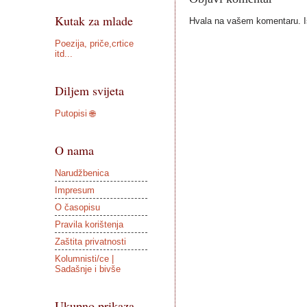
Kutak za mlade
Hvala na vašem komentaru. Ist
Poezija, priče,crtice
itd...
Diljem svijeta
Putopisi 🌐
O nama
Narudžbenica
Impresum
O časopisu
Pravila korištenja
Zaštita privatnosti
Kolumnisti/ce |
Sadašnje i bivše
Ukupno prikaza