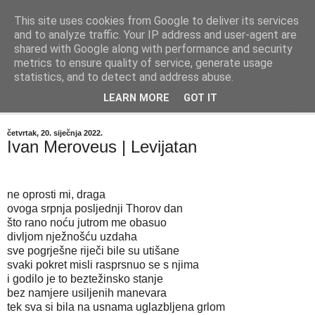
This site uses cookies from Google to deliver its services
"Kvaka"
and to analyze traffic. Your IP address and user-agent are
shared with Google along with performance and security
metrics to ensure quality of service, generate usage
Časopis za književnost ISSN 2459-5632
statistics, and to detect and address abuse.
LEARN MORE
GOT IT
▼
četvrtak, 20. siječnja 2022.
Ivan Meroveus | Levijatan
ne oprosti mi, draga
ovoga srpnja posljednji Thorov dan
što rano noću jutrom me obasuo
divljom nježnošću uzdaha
sve pogrješne riječi bile su utišane
svaki pokret misli rasprsnuo se s njima
i godilo je to beztežinsko stanje
bez namjere usiljenih manevara
tek sva si bila na usnama uglazbljena grlom