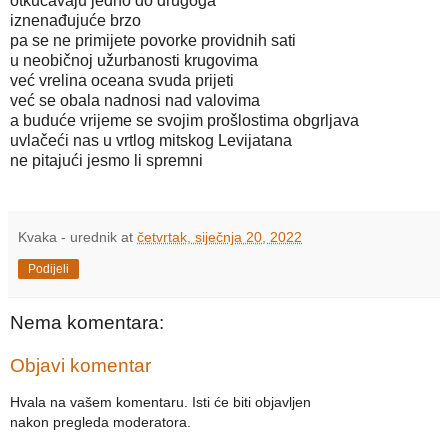
otkucavaju jedno do drugoga
iznenađujuće brzo
pa se ne primijete povorke providnih sati
u neobičnoj užurbanosti krugovima
već vrelina oceana svuda prijeti
već se obala nadnosi nad valovima
a buduće vrijeme se svojim prošlostima obgrljava
uvlačeći nas u vrtlog mitskog Levijatana
ne pitajući jesmo li spremni
Kvaka - urednik
at
četvrtak, siječnja 20, 2022
Podijeli
Nema komentara:
Objavi komentar
Hvala na vašem komentaru. Isti će biti objavljen
nakon pregleda moderatora.