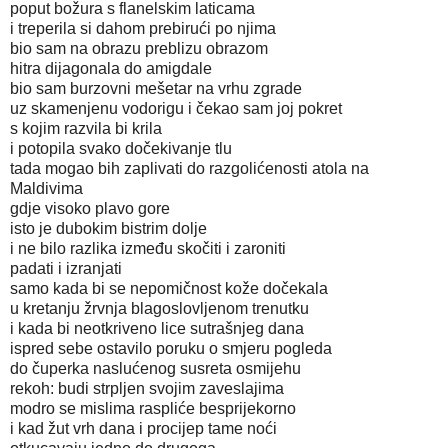
poput božura s flanelskim laticama
i treperila si dahom prebirući po njima
bio sam na obrazu preblizu obrazom
hitra dijagonala do amigdale
bio sam burzovni mešetar na vrhu zgrade
uz skamenjenu vodorigu i čekao sam joj pokret
s kojim razvila bi krila
i potopila svako dočekivanje tlu
tada mogao bih zaplivati do razgolićenosti atola na
Maldivima
gdje visoko plavo gore
isto je dubokim bistrim dolje
i ne bilo razlika između skočiti i zaroniti
padati i izranjati
samo kada bi se nepomičnost kože dočekala
u kretanju žrvnja blagoslovljenom trenutku
i kada bi neotkriveno lice sutrašnjeg dana
ispred sebe ostavilo poruku o smjeru pogleda
do čuperka naslućenog susreta osmijehu
rekoh: budi strpljen svojim zaveslajima
modro se mislima raspliće besprijekorno
i kad žut vrh dana i procijep tame noći