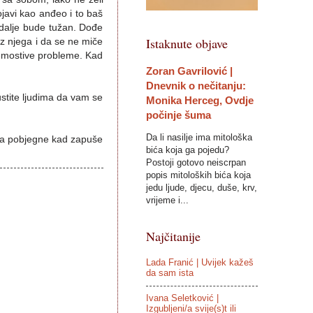
ojavi kao anđeo i to baš
i dalje bude tužan. Dođe
Istaknute objave
uz njega i da se ne miče
premostive probleme. Kad
Zoran Gavrilović |
Dnevnik o nečitanju:
ustite ljudima da vam se
Monika Herceg, Ovdje
počinje šuma
Da li nasilje ima mitološka
e da pobjegne kad zapuše
bića koja ga pojedu?
Postoji gotovo neiscrpan
popis mitoloških bića koja
jedu ljude, djecu, duše, krv,
vrijeme i...
Najčitanije
Lada Franić | Uvijek kažeš
da sam ista
Ivana Seletković |
Izgubljeni/a svije(s)t ili