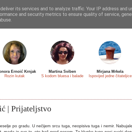
eliver its services and to analyze traffic. Your IP address and 
 sa...
Predstavljamo
Osvrti
Recenzije
Eseji
ormance and security metrics to ensure quality of service, gen
abuse.
onora Ernoić Krnjak
Martina Sviben
Mirjana Mrkela
Rozin kutak
S kodom bluesa i balade
Ispovijed jedne čitateljice
ć | Prijateljstvo
eselje po gradu. U nečijem srcu tuga, neopisiva tuga i nemir. Nabujale
st, mada je sve to, eto baš pred nosom. To klupko tuge nosi svaki dan