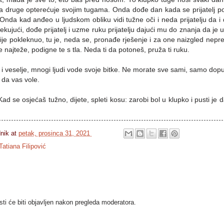
o da druge opterećuje svojim tugama. Onda dođe dan kada se prijatelj p
 Onda kad anđeo u ljudskom obliku vidi tužne oči i neda prijatelju da 
kujući, dođe prijatelj i uzme ruku prijatelju dajući mu do znanja da je 
i nije pokleknuo, tu je, neda se, pronađe rješenje i za one naizgled ne
 najteže, podigne te s tla. Neda ti da potoneš, pruža ti ruku.
 i veselje, mnogi ljudi vode svoje bitke. Ne morate sve sami, samo dop
 da vas vole.
ad se osjećaš tužno, dijete, spleti kosu: zarobi bol u klupko i pusti j
dnik
at
petak, prosinca 31, 2021
Tatiana Filipović
i će biti objavljen nakon pregleda moderatora.