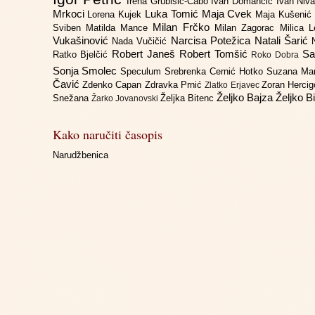
Irena Grubišić-Čabo
Ivan Domančić
Ivan Niv
Mrkoci
Luka Tomić
Maja Cvek
Lorena Kujek
Maja Kušenić
Milan Frčko
Sviben
Matilda Mance
Milan Zagorac
Milica 
Vukašinović
Narcisa Potežica
Natali Šarić
Nada Vučičić
Robert Janeš
Robert Tomšić
Sa
Ratko Bjelčić
Roko Dobra
Sonja Smolec
Speculum
Srebrenka Cernić Hotko
Suzana Ma
Čavić
Zdenko Capan
Zdravka Prnić
Zoran Herci
Zlatko Erjavec
Željko Bajza
Željko B
Snežana
Željka Bitenc
Žarko Jovanovski
Kako naručiti časopis
Narudžbenica