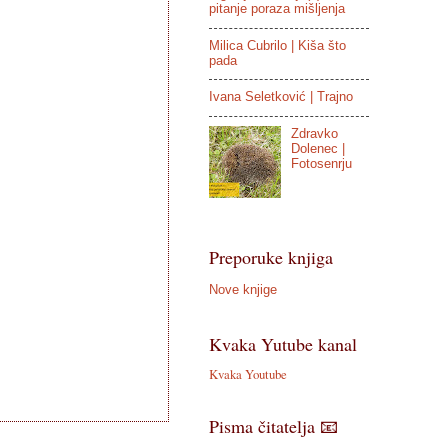
pitanje poraza mišljenja
Milica Cubrilo | Kiša što
pada
Ivana Seletković | Trajno
Zdravko
Dolenec |
Fotosenrju
Preporuke knjiga
Nove knjige
Kvaka Yutube kanal
Kvaka Youtube
Pisma čitatelja 📧