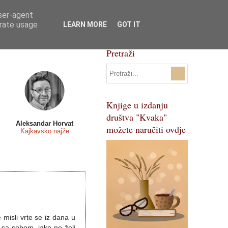
user-agent
Svi natječaji
Pojmovnik
erate usage
LEARN MORE
GOT IT
Pretraži
Knjige u izdanju
društva "Kvaka"
Aleksandar Horvat
možete naručiti ovdje
Kajkavsko najže
 misli vrte se iz dana u
 sa sobom, iako ne želi