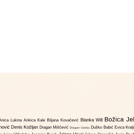
Božica Je
Blanka Will
Anica Lukina
Ankica Kale
Biljana Kovačević
anović
Denis Kožljan
Dragan Miščević
Duško Babić
Evica Kral
Dragan Uzelac