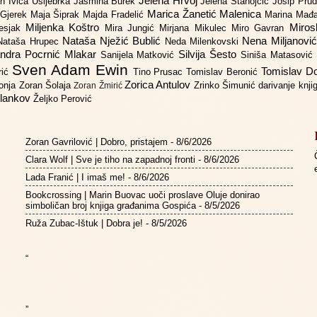
Jelena Hrvoj
an
Ivica Ušljebrka
Jasmina Burek
Jelena Stanojčić
Josip Pru
Marica Žanetić Malenica
 Gjerek
Maja Šiprak
Majda Fradelić
Marina Mađ
Miljenka Koštro
Miros
Lesjak
Mira Jungić
Mirjana Mikulec
Miro Gavran
Nataša Nježić Bublić
Nena Miljanovi
Nataša Hrupec
Neda Milenkovski
ndra Pocrnić Mlakar
Silvija Šesto
Sanijela Matković
Siniša Matasović
Sven Adam Ewin
Tomislav 
rić
Tino Prusac
Tomislav Beronić
Zorica Antulov
gonja
Zoran Šolaja
Zrinko Šimunić
darivanje knj
Zoran Žmirić
ilankov
Željko Perović
Zoran Gavrilović | Dobro, pristajem
- 8/6/2026
Clara Wolf | Sve je tiho na zapadnoj fronti
- 8/6/2026
Lada Franić | I imaš me!
- 8/6/2026
Bookcrossing | Marin Buovac uoči proslave Oluje donirao
simboličan broj knjiga građanima Gospića
- 8/5/2026
Ruža Zubac-Ištuk | Dobra je!
- 8/5/2026
“
”