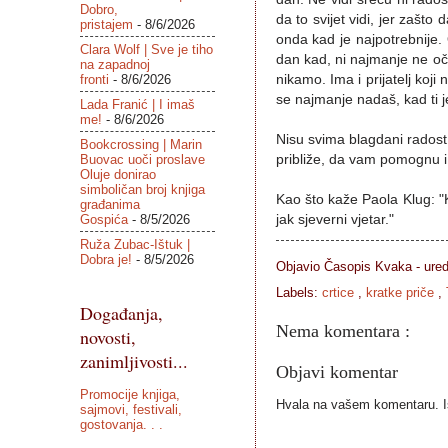
Dobro,
da to svijet vidi, jer zašt
pristajem
- 8/6/2026
onda kad je najpotrebnije.
Clara Wolf | Sve je tiho
dan kad, ni najmanje ne oče
na zapadnoj
fronti
- 8/6/2026
nikamo. Ima i prijatelj koj
se najmanje nadaš, kad ti je
Lada Franić | I imaš
me!
- 8/6/2026
Nisu svima blagdani radost
Bookcrossing | Marin
Buovac uoči proslave
približe, da vam pomognu i
Oluje donirao
simboličan broj knjiga
Kao što kaže Paola Klug: "K
građanima
Gospića
- 8/5/2026
jak sjeverni vjetar."
Ruža Zubac-Ištuk |
Dobra je!
- 8/5/2026
Objavio Časopis
Kvaka - ure
Labels:
crtice
,
kratke priče
,
Događanja,
Nema komentara :
novosti,
zanimljivosti...
Objavi komentar
Promocije knjiga,
Hvala na vašem komentaru. Ist
sajmovi, festivali,
gostovanja. . .