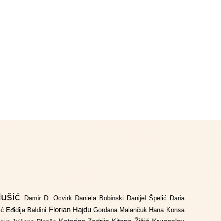
lušić
Damir D. Ocvirk
Daniela Bobinski
Danijel Špelić
Daria
Florian Hajdu
jić
Eđidija Baldini
Gordana Malančuk
Hana Konsa