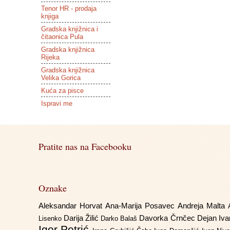
Tenor HR - prodaja
knjiga
Gradska knjižnica i
čitaonica Pula
Gradska knjižnica
Rijeka
Gradska knjižnica
Velika Gorica
Kuća za pisce
Ispravi me
Pratite nas na Facebooku
Oznake
Aleksandar Horvat
Ana-Marija Posavec
Andreja Malta
Darija Žilić
Davorka Črnčec
Dejan Iv
Lisenko
Darko Balaš
Igor Petrić