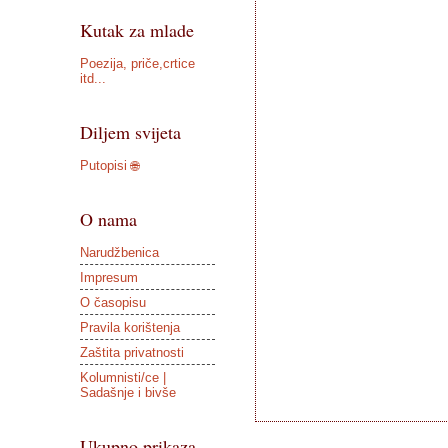
Kutak za mlade
Poezija, priče,crtice
itd...
Diljem svijeta
Putopisi 🌐
O nama
Narudžbenica
Impresum
O časopisu
Pravila korištenja
Zaštita privatnosti
Kolumnisti/ce |
Sadašnje i bivše
Ukupno prikaza