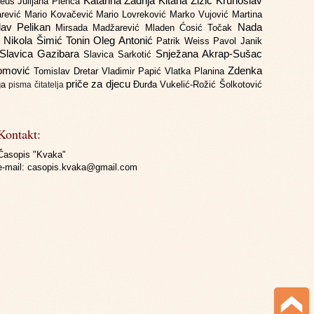
Katarina Zadrija
Kitana Žižić
Krunoslav
deus
Julijana Plenča
arević
Mario Kovačević
Mario Lovreković
Marko Vujović
Martina
lav Pelikan
Nada
Mirsada Madžarević
Mladen Ćosić Točak
ć
Nikola Šimić Tonin
Oleg Antonić
Patrik Weiss
Pavol Janik
Slavica Gazibara
Snježana Akrap-Sušac
Slavica Sarkotić
Domović
Zdenka
Tomislav Dretar
Vladimir Papić
Vlatka Planina
priče za djecu
iga
Đurđa Vukelić-Rožić
Šolkotović
pisma čitatelja
Kontakt:
Časopis "Kvaka"
e-mail:
casopis.kvaka@gmail.com