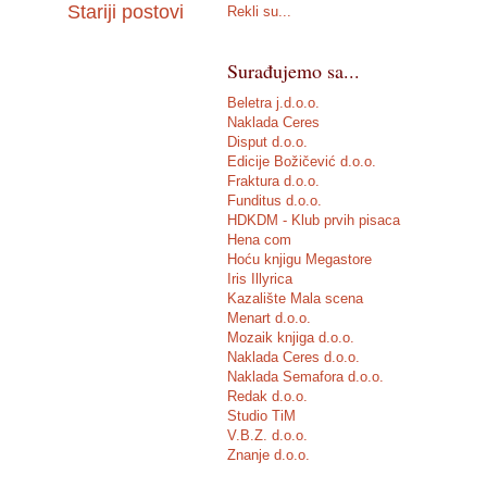
Stariji postovi
Rekli su...
Surađujemo sa...
Beletra j.d.o.o.
Naklada Ceres
Disput d.o.o.
Edicije Božičević d.o.o.
Fraktura d.o.o.
Funditus d.o.o.
HDKDM - Klub prvih pisaca
Hena com
Hoću knjigu Megastore
Iris Illyrica
Kazalište Mala scena
Menart d.o.o.
Mozaik knjiga d.o.o.
Naklada Ceres d.o.o.
Naklada Semafora d.o.o.
Redak d.o.o.
Studio TiM
V.B.Z. d.o.o.
Znanje d.o.o.