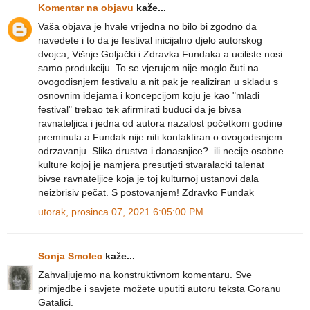
Komentar na objavu
kaže...
Vaša objava je hvale vrijedna no bilo bi zgodno da
navedete i to da je festival inicijalno djelo autorskog
dvojca, Višnje Goljački i Zdravka Fundaka a uciliste nosi
samo produkciju. To se vjerujem nije moglo čuti na
ovogodisnjem festivalu a nit pak je realiziran u skladu s
osnovnim idejama i koncepcijom koju je kao "mladi
festival" trebao tek afirmirati buduci da je bivsa
ravnateljica i jedna od autora nazalost početkom godine
preminula a Fundak nije niti kontaktiran o ovogodisnjem
odrzavanju. Slika drustva i danasnjice?..ili necije osobne
kulture kojoj je namjera presutjeti stvaralacki talenat
bivse ravnateljice koja je toj kulturnoj ustanovi dala
neizbrisiv pečat. S postovanjem! Zdravko Fundak
utorak, prosinca 07, 2021 6:05:00 PM
Sonja Smolec
kaže...
Zahvaljujemo na konstruktivnom komentaru. Sve
primjedbe i savjete možete uputiti autoru teksta Goranu
Gatalici.