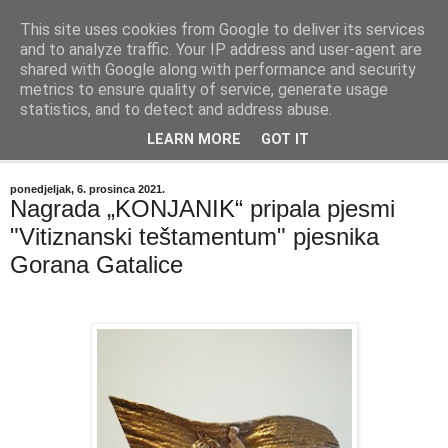
This site uses cookies from Google to deliver its services
"Kvaka"
and to analyze traffic. Your IP address and user-agent are
shared with Google along with performance and security
metrics to ensure quality of service, generate usage
Časopis za književnost ISSN 2459-5632
statistics, and to detect and address abuse.
LEARN MORE
GOT IT
▼
ponedjeljak, 6. prosinca 2021.
Nagrada „KONJANIK“ pripala pjesmi
"Vitiznanski teštamentum" pjesnika
Gorana Gatalice