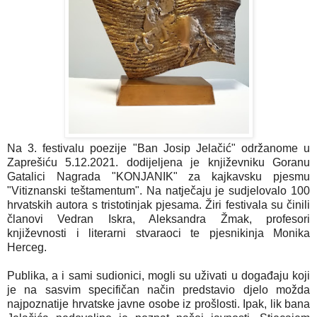
Na 3. festivalu poezije "Ban Josip Jelačić" održanome u
Zaprešiću 5.12.2021. dodijeljena je književniku Goranu
Gatalici Nagrada "KONJANIK" za kajkavsku pjesmu
"Vitiznanski teštamentum". Na natječaju je sudjelovalo 100
hrvatskih autora s tristotinjak pjesama. Žiri festivala su činili
članovi Vedran Iskra, Aleksandra Žmak, profesori
književnosti i literarni stvaraoci te pjesnikinja Monika
Herceg.
Publika, a i sami sudionici, mogli su uživati u događaju koji
je na sasvim specifičan način predstavio djelo možda
najpoznatije hrvatske javne osobe iz prošlosti. Ipak, lik bana