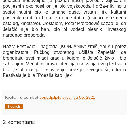
Jelačića nedovoljno je poznat našoj javnosti. Stjecajem
povijesnih okolnosti on je bio vojskovođa i državnik, no u
svojoj nutrini bio je tanane duše, vrstan lirik, kulturni
poslenik, erudita i borac za opće dobro (ukinuo je, između
ostalog, kmetstvo). Uostalom, Petar Preradović kazao je, da
Jelačić nije bio ban, bio bi vodeći pjesnik Hrvatskog
narodnog preporoda.
Naziv Festivala i nagrada „KONJANIK“ smišljeni su potez
organizatora, Pučkog otvorenog učilišta Zaprešić, da
brendiraju svoj mladi grad u kojem je Jelačić živio i bio
sahranjen. Međutim, prava intencija osnivanja ovog festivala
bila je afirmacija i slavljenje poezije. Ovogodišnja tema
Festivala je bila "Poezija kao lijek".
Kvaka - urednik
at
ponedjeljak, prosinca 06, 2021
Podijeli
2 komentara: