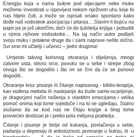
Energiju koja u nama bukne pod utjecajem neke muke 
možemo investirati u ispovijest nekom nježnom uhu koje bi 
nas htjelo čuti, a može se ispisati onako spontano kako 
dođe naš vodoskok asocijacija i pitanja….Stavim li bujicu na 
papir pa je još ukoričim, doći će do ljubitelja knjiga i pobuditi 
u njima njihove vodoskoke… Na taj način autor podijeli 
svoju muku i potakne druge da i sami naprave nešto slično. 
Svi smo mi učitelji i učenici – jedni drugima!
 Umjesto takvog korisnog otvaranja i dijeljenja, mnogi 
zatvore usta, stisnu srce, povuku se u sebe i strepe zbog 
onoga što se dogodilo i što im se čini da će se ponovo 
dogoditi..
Otvaranje kroz pisanje ili čitanje napisanog - biblio-terapija, 
kao vođena metoda ili nastojanje da bude samo-iscjeljenje, 
je dragocjeni način nošenja s vlastitim emocijama i velika 
pomoć onima koji tome svjedoče i na to se ugledaju. Stalno 
slušamo da se kod nas ne čitaju knjige a blog tome 
posvećen dostizao je i preko pola milijuna pratitelja.
Čitanje i pisanje je bolje od kukanja, povlačenja u sebe, 
padanja u depresiju ili anksioznost, poniranje u šutnju, ili  u 