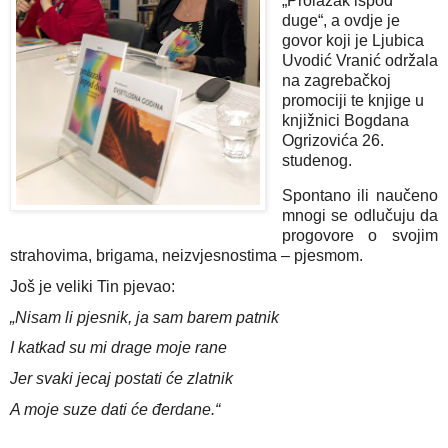
„Prolazak ispod
duge“, a ovdje je
govor koji je Ljubica
Uvodić Vranić održala
na zagrebačkoj
promociji te knjige u
knjižnici Bogdana
Ogrizovića 26.
studenog.
Spontano ili naučeno 
mnogi se odlučuju da 
progovore o svojim 
strahovima, brigama, neizvjesnostima – pjesmom.
Još je veliki Tin pjevao:
„Nisam li pjesnik, ja sam barem patnik
I katkad su mi drage moje rane
Jer svaki jecaj postati će zlatnik
A moje suze dati će đerdane.“