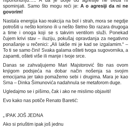
hipohondriju….. A da je bolje od agresije ne treba ni 
spominjati. Samo što mogu reći je: 
A o agresiji da ni ne 
govorim!
Nastala energija kao reakcija na bol i strah, mora se negdje 
potrošiti u nešto korisno ili u nešto štetno što razara drugoga 
a time i onoga koji se s takvim ventilom služi. Ponekad 
čujem krivi stav – iluziju, pokušaj opravdanja za negativno 
ponašanje u rečenici: „Ali lakše mi je kad se izgalamim.“ – 
To ti se samo čini! Svaka galama ošteti tvoga sugovornika, a 
zapamti, ošteti više ili manje i tvoje srce.
Danas se zahvaljujemo Mari Majstorović što nas ovom 
knjigom podsjeća na dobar način nošenja sa svojim 
emocijama jer tako pomažemo sebi i drugima. Mara je kao 
Srna – Dinka Šimunovića nadahnula se metaforom duge.
Ugledajmo se i pišimo, čak i ako ne mislimo objaviti!
Evo kako nas potiče Renato Baretić:
„ IPAK JOŠ JEDNA
Ako si priuštim ipak još jednu