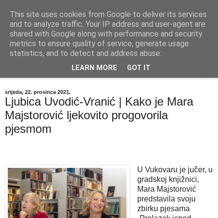
This site uses cookies from Google to deliver its services
"Kvaka"
and to analyze traffic. Your IP address and user-agent are
shared with Google along with performance and security
metrics to ensure quality of service, generate usage
Časopis za književnost ISSN 2459-5632
statistics, and to detect and address abuse.
LEARN MORE
GOT IT
▼
srijeda, 22. prosinca 2021.
Ljubica Uvodić-Vranić | Kako je Mara
Majstorović ljekovito progovorila
pjesmom
U Vukovaru je jučer, u
gradskoj knjižnici,
Mara Majstorović
predstavila svoju
zbirku pjesama