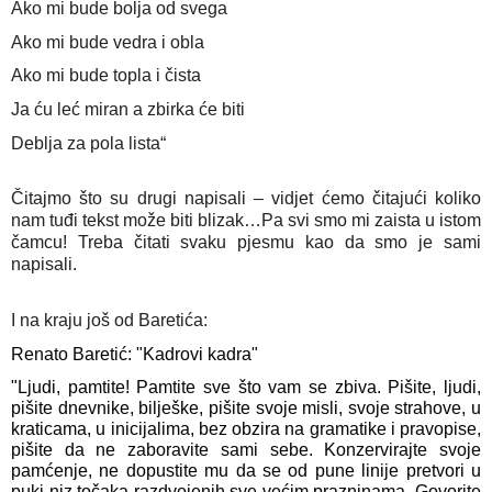
Ako mi bude bolja od svega
Ako mi bude vedra i obla
Ako mi bude topla i čista
Ja ću leć miran a zbirka će biti
Deblja za pola lista“
Čitajmo što su drugi napisali – vidjet ćemo čitajući koliko 
nam tuđi tekst može biti blizak…Pa svi smo mi zaista u istom 
čamcu! Treba čitati svaku pjesmu kao da smo je sami 
napisali.
I na kraju još od Baretića:
Renato Baretić: "Kadrovi kadra"
"Ljudi, pamtite! Pamtite sve što vam se zbiva. Pišite, ljudi, 
pišite dnevnike, bilješke, pišite svoje misli, svoje strahove, u 
kraticama, u inicijalima, bez obzira na gramatike i pravopise, 
pišite da ne zaboravite sami sebe. Konzervirajte svoje 
pamćenje, ne dopustite mu da se od pune linije pretvori u 
puki niz točaka razdvojenih sve većim prazninama. Govorite 