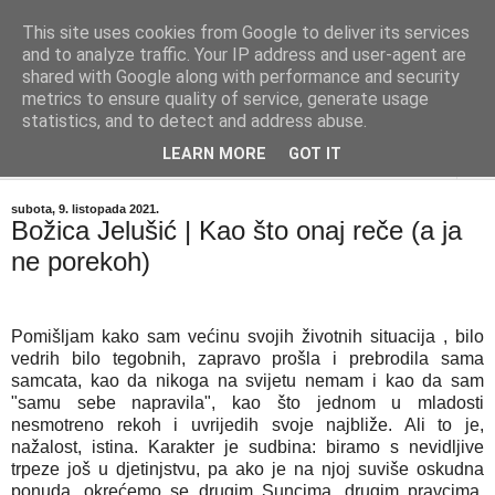
This site uses cookies from Google to deliver its services
"Kvaka"
and to analyze traffic. Your IP address and user-agent are
shared with Google along with performance and security
metrics to ensure quality of service, generate usage
Časopis za književnost ISSN 2459-5632
statistics, and to detect and address abuse.
LEARN MORE
GOT IT
▼
subota, 9. listopada 2021.
Božica Jelušić | Kao što onaj reče (a ja
ne porekoh)
Pomišljam kako sam većinu svojih životnih situacija , bilo
vedrih bilo tegobnih, zapravo prošla i prebrodila sama
samcata, kao da nikoga na svijetu nemam i kao da sam
"samu sebe napravila", kao što jednom u mladosti
nesmotreno rekoh i uvrijedih svoje najbliže. Ali to je,
nažalost, istina. Karakter je sudbina: biramo s nevidljive
trpeze još u djetinjstvu, pa ako je na njoj suviše oskudna
ponuda, okrećemo se drugim Suncima, drugim pravcima.