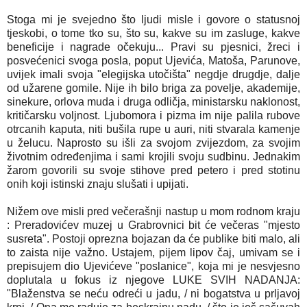
Stoga mi je svejedno što ljudi misle i govore o statusnoj
tjeskobi, o tome tko su, što su, kakve su im zasluge, kakve
beneficije i nagrade očekuju... Pravi su pjesnici, žreci i
posvećenici svoga posla, poput Ujevića, Matoša, Parunove,
uvijek imali svoja "elegijska utočišta" negdje drugdje, dalje
od užarene gomile. Nije ih bilo briga za povelje, akademije,
sinekure, orlova muda i druga odličja, ministarsku naklonost,
kritičarsku voljnost. Ljubomora i pizma im nije palila rubove
otrcanih kaputa, niti bušila rupe u auri, niti stvarala kamenje
u želucu. Naprosto su išli za svojom zvijezdom, za svojim
životnim određenjima i sami krojili svoju sudbinu. Jednakim
žarom govorili su svoje stihove pred petero i pred stotinu
onih koji istinski znaju slušati i upijati.
Nižem ove misli pred večerašnji nastup u mom rodnom kraju
: Preradovićev muzej u Grabrovnici bit će večeras "mjesto
susreta". Postoji oprezna bojazan da će publike biti malo, ali
to zaista nije važno. Ustajem, pijem lipov čaj, umivam se i
prepisujem dio Ujevićeve "poslanice", koja mi je nesvjesno
doplutala u fokus iz njegove LUKE SVIH NADANJA:
"Blaženstva se neću odreći u jadu, / ni bogatstva u prljavoj