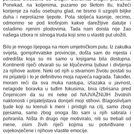
Ponekad, na koljenima, puzamo po škrtom tlu, tražeći
korijenje za našu osebujnu glad, ne bismo li uzgojili biljke
duha i neprolazne ljepote. Pola stoljeća kasnije, recimo,
odmorimo se pod krošnjom kakve darežljive datulje i
osladimo njenim plodovima. Tada nam doista nije žao
našega izbora ni silnoga truda koji smo u vlastiti put uložili.
Bilo je mnogo lijepoga na mom umjetničkom putu. Iz zakutka
svijeta, gornjohrvatske provincije, došla sam do mjesta i
odredišta koja su mi samo u knjigama bila dostupna.
Kontinenti riječi otvarali su se ključevima ljubavi i divljenja
za njihove autore. Neki od njih u stvarnom životu postali su
mi prijatelji i to je definitivno moja najveća nagrada. Također,
moram reći da sva muka nastupa, izlazaka u javnost,
nelagode boravka u tuđim fokusima, biva izbrisana pred
činjenicom da su mi neke od NAJVAŽNIJIH životnih
naklonosti i prijateljstava donijeli moji stihovi. Blagoslivljam
ljude koji su krenuli k meni i pristigli na cilj, samo zbog
pjesama, samo zbog onoga što sam u njih sabrala i
pohranila. Ništa ih drugo nije motiviralo, niti su trebali od
mene, osim živih riječi kojima su potvrđivane i
ovjekovječene i njihove vlastite emocije.