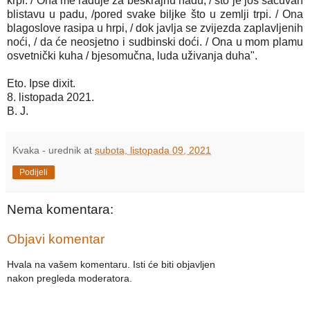
krpi. / Ona me raduje za beskrajnu nadu, / što je još sačuvah
blistavu u padu, /pored svake biljke što u zemlji trpi. / Ona
blagoslove rasipa u hrpi, / dok javlja se zvijezda zaplavljenih
noći, / da će neosjetno i sudbinski doći. / Ona u mom plamu
osvetnički kuha / bjesomučna, luda uživanja duha".
Eto. Ipse dixit.
8. listopada 2021.
B. J.
Kvaka - urednik
at
subota, listopada 09, 2021
Podijeli
Nema komentara:
Objavi komentar
Hvala na vašem komentaru. Isti će biti objavljen
nakon pregleda moderatora.