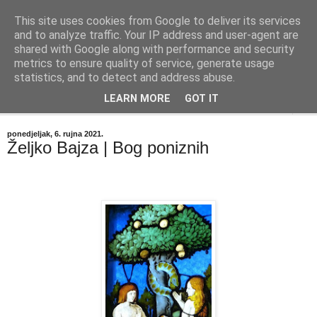
This site uses cookies from Google to deliver its services
"Kvaka"
and to analyze traffic. Your IP address and user-agent are
shared with Google along with performance and security
metrics to ensure quality of service, generate usage
Časopis za književnost ISSN 2459-5632
statistics, and to detect and address abuse.
LEARN MORE
GOT IT
▼
ponedjeljak, 6. rujna 2021.
Željko Bajza | Bog poniznih