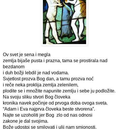
Ov svet je sena i megla
zemlja bijaše pusta i prazna, tama se prostirala nad 
bezdanom
i duh božji lebdil je nad vodama.
Svjetlost prozva Bog dan, a tamu prozva noć
i reče neka proklija zemlja zelenilem,
plodite se i množite napunite zemlju i sebe ju podložite.
Na svoju sliku stvori Bog človeka
kronika navek počinje od prvoga doba ovoga sveta.
“Adam i Eva najprva človeka beste stvorena”.
Najte se uzoholiti jer Bog  zlo od nas odnosi
zakone je dal svojima.
Bože udostoj se smilovati i ulij nam smionosti.