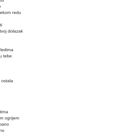
du
e
nekom redu
ti
tvoj dolazak
gledima
u tebe
 ostala
tima
em ogrijem
spano
no