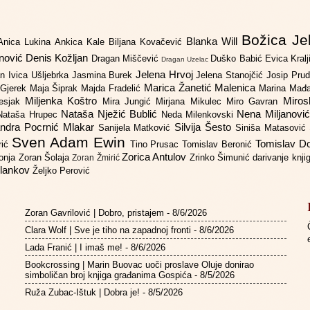
Božica Je
Blanka Will
Anica Lukina
Ankica Kale
Biljana Kovačević
anović
Denis Kožljan
Dragan Miščević
Duško Babić
Evica Kral
Dragan Uzelac
Jelena Hrvoj
an
Ivica Ušljebrka
Jasmina Burek
Jelena Stanojčić
Josip Pru
Marica Žanetić Malenica
 Gjerek
Maja Šiprak
Majda Fradelić
Marina Mađ
Miljenka Koštro
Miros
Lesjak
Mira Jungić
Mirjana Mikulec
Miro Gavran
Nataša Nježić Bublić
Nena Miljanovi
Nataša Hrupec
Neda Milenkovski
ndra Pocrnić Mlakar
Silvija Šesto
Sanijela Matković
Siniša Matasović
Sven Adam Ewin
Tomislav 
rić
Tino Prusac
Tomislav Beronić
Zorica Antulov
gonja
Zoran Šolaja
Zrinko Šimunić
darivanje knj
Zoran Žmirić
ilankov
Željko Perović
Zoran Gavrilović | Dobro, pristajem
- 8/6/2026
Clara Wolf | Sve je tiho na zapadnoj fronti
- 8/6/2026
Lada Franić | I imaš me!
- 8/6/2026
Bookcrossing | Marin Buovac uoči proslave Oluje donirao
simboličan broj knjiga građanima Gospića
- 8/5/2026
Ruža Zubac-Ištuk | Dobra je!
- 8/5/2026