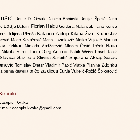
lušić
Damir D. Ocvirk
Daniela Bobinski
Danijel Špelić
Daria
Florian Hajdu
jić
Eđidija Baldini
Gordana Malančuk
Hana Konsa
Katarina Zadrija
Kitana Žižić
Krunoslav
deus
Julijana Plenča
arević
Mario Kovačević
Mario Lovreković
Marko Vujović
Martina
lav Pelikan
Nada
Mirsada Madžarević
Mladen Ćosić Točak
ć
Nikola Šimić Tonin
Oleg Antonić
Patrik Weiss
Pavol Janik
Slavica Gazibara
Snježana Akrap-Sušac
Slavica Sarkotić
Domović
Zdenka
Tomislav Dretar
Vladimir Papić
Vlatka Planina
priče za djecu
iga
Đurđa Vukelić-Rožić
Šolkotović
pisma čitatelja
Kontakt:
Časopis "Kvaka"
e-mail:
casopis.kvaka@gmail.com