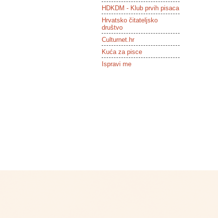
HDKDM - Klub prvih pisaca
Hrvatsko čitateljsko
društvo
Culturnet.hr
Kuća za pisce
Ispravi me