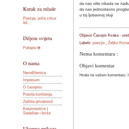
da nas više nikada ne nađ
Kutak za mlade
da nas jednostavno progla
u toj ljubavnoj oluji
Poezija, priče,crtice
itd...
Objavio Časopis
Kvaka - ure
Diljem svijeta
Labels:
poezija
,
Željko Krzna
Putopisi 🌐
Nema komentara :
O nama
Objavi komentar
Narudžbenica
Hvala na vašem komentaru. Ist
Impresum
O časopisu
Pravila korištenja
Zaštita privatnosti
Kolumnisti/ce |
Sadašnje i bivše
Ukupno prikaza