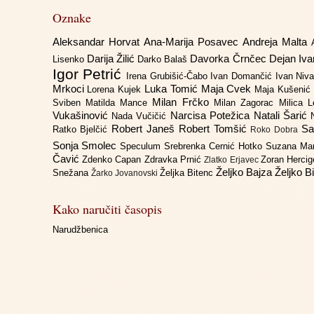
Oznake
Aleksandar Horvat
Ana-Marija Posavec
Andreja Malta
Darija Žilić
Davorka Črnčec
Dejan Iv
Lisenko
Darko Balaš
Igor Petrić
Irena Grubišić-Čabo
Ivan Domančić
Ivan Niv
Mrkoci
Luka Tomić
Maja Cvek
Lorena Kujek
Maja Kušenić
Milan Frčko
Sviben
Matilda Mance
Milan Zagorac
Milica 
Vukašinović
Narcisa Potežica
Natali Šarić
Nada Vučičić
Robert Janeš
Robert Tomšić
Sa
Ratko Bjelčić
Roko Dobra
Sonja Smolec
Speculum
Srebrenka Cernić Hotko
Suzana Ma
Čavić
Zdenko Capan
Zdravka Prnić
Zoran Herci
Zlatko Erjavec
Željko Bajza
Željko B
Snežana
Željka Bitenc
Žarko Jovanovski
Kako naručiti časopis
Narudžbenica