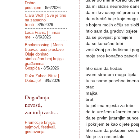
da te do mene koraci dove
Dobro,
da mi složiš neuredne dan
pristajem
- 8/6/2026
da mi krv usmjeriš prema 
Clara Wolf | Sve je tiho
da odrediš boje koje mogu
na zapadnoj
fronti
- 8/6/2026
s bojom mojih očiju se složi
htio sam da gradovi osjete 
Lada Franić | I imaš
me!
- 8/6/2026
da se povijest promijeni
da se konačno tebi
Bookcrossing | Marin
Buovac uoči proslave
zaslužnoj po dodirima i po
Oluje donirao
moje srce konačno zatvori 
simboličan broj knjiga
građanima
Gospića
- 8/5/2026
htio sam da hodaš
ovom stranom moga tijela
Ruža Zubac-Ištuk |
Dobra je!
- 8/5/2026
tu su samo posebna imena
otac
majka
Događanja,
brat
novosti,
tu još ima mjesta za tebe
zanimljivosti...
da te urežem užarenim prs
da te prvim jutarnjim sunc
Promocije knjiga,
i pokrijem te kao dijete po
sajmovi, festivali,
htio sam da pokupim sve o
gostovanja. . .
što je iza nas ostalo