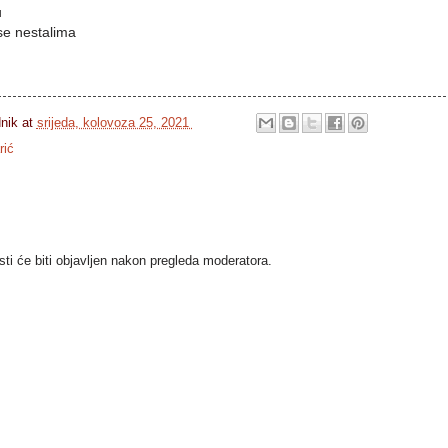
u
se nestalima
dnik
at
srijeda, kolovoza 25, 2021
rić
i će biti objavljen nakon pregleda moderatora.