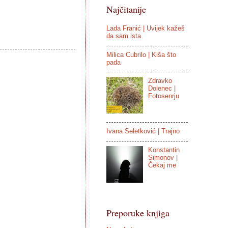
Najčitanije
Lada Franić | Uvijek kažeš
da sam ista
Milica Cubrilo | Kiša što
pada
Zdravko
Dolenec |
Fotosenrju
Ivana Seletković | Trajno
Konstantin
Simonov |
Čekaj me
Preporuke knjiga