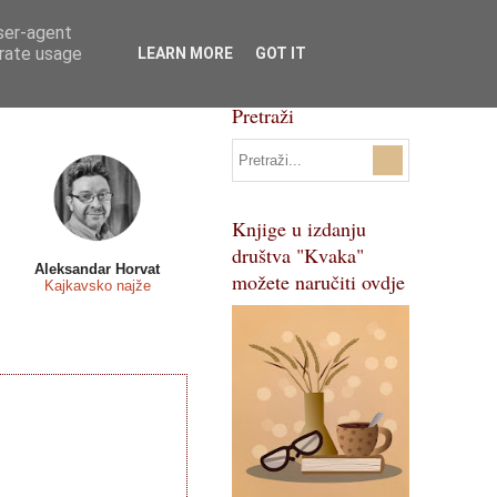
user-agent
Svi natječaji
Pojmovnik
erate usage
LEARN MORE
GOT IT
Pretraži
Knjige u izdanju
društva "Kvaka"
Aleksandar Horvat
možete naručiti ovdje
Kajkavsko najže