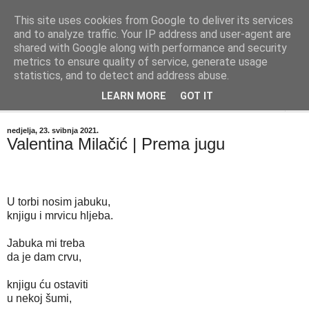
This site uses cookies from Google to deliver its services
"Kvaka"
and to analyze traffic. Your IP address and user-agent are
shared with Google along with performance and security
metrics to ensure quality of service, generate usage
Časopis za književnost ISSN 2459-5632
statistics, and to detect and address abuse.
LEARN MORE
GOT IT
▼
nedjelja, 23. svibnja 2021.
Valentina Milačić | Prema jugu
U torbi nosim jabuku,
knjigu i mrvicu hljeba.
Jabuka mi treba
da je dam crvu,
knjigu ću ostaviti
u nekoj šumi,