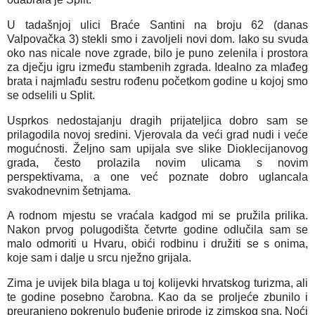
U tadašnjoj ulici Braće Santini na broju 62 (danas
Valpovačka 3) stekli smo i zavoljeli novi dom. Iako su svuda
oko nas nicale nove zgrade, bilo je puno zelenila i prostora
za dječju igru između stambenih zgrada. Idealno za mlađeg
brata i najmlađu sestru rođenu početkom godine u kojoj smo
se odselili u Split.
Usprkos nedostajanju dragih prijateljica dobro sam se
prilagodila novoj sredini. Vjerovala da veći grad nudi i veće
mogućnosti. Željno sam upijala sve slike Dioklecijanovog
grada, često prolazila novim ulicama s novim
perspektivama, a one već poznate dobro uglancala
svakodnevnim šetnjama.
A rodnom mjestu se vraćala kadgod mi se pružila prilika.
Nakon prvog polugodišta četvrte godine odlučila sam se
malo odmoriti u Hvaru, obići rodbinu i družiti se s onima,
koje sam i dalje u srcu nježno grijala.
Zima je uvijek bila blaga u toj kolijevki hrvatskog turizma, ali
te godine posebno čarobna. Kao da se proljeće zbunilo i
preuranjeno pokrenulo buđenje prirode iz zimskog sna. Noći