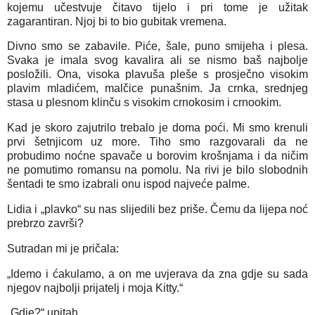
kojemu učestvuje čitavo tijelo i pri tome je užitak
zagarantiran. Njoj bi to bio gubitak vremena.
Divno smo se zabavile. Piće, šale, puno smijeha i plesa.
Svaka je imala svog kavalira ali se nismo baš najbolje
posložili. Ona, visoka plavuša pleše s prosječno visokim
plavim mladićem, malčice punašnim. Ja crnka, srednjeg
stasa u plesnom klinču s visokim crnokosim i crnookim.
Kad je skoro zajutrilo trebalo je doma poći. Mi smo krenuli
prvi šetnjicom uz more. Tiho smo razgovarali da ne
probudimo noćne spavače u borovim krošnjama i da ničim
ne pomutimo romansu na pomolu. Na rivi je bilo slobodnih
šentadi te smo izabrali onu ispod najveće palme.
Lidia i „plavko“ su nas slijedili bez priše. Čemu da lijepa noć
prebrzo završi?
Sutradan mi je pričala:
„Idemo i ćakulamo, a on me uvjerava da zna gdje su sada
njegov najbolji prijatelj i moja Kitty.“
„Gdje?“ upitah.