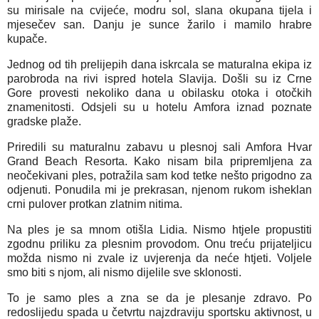
su mirisale na cvijeće, modru sol, slana okupana tijela i
mjesečev san. Danju je sunce žarilo i mamilo hrabre
kupače.
Jednog od tih prelijepih dana iskrcala se maturalna ekipa iz
parobroda na rivi ispred hotela Slavija. Došli su iz Crne
Gore provesti nekoliko dana u obilasku otoka i otočkih
znamenitosti. Odsjeli su u hotelu Amfora iznad poznate
gradske plaže.
Priredili su maturalnu zabavu u plesnoj sali Amfora Hvar
Grand Beach Resorta. Kako nisam bila pripremljena za
neočekivani ples, potražila sam kod tetke nešto prigodno za
odjenuti. Ponudila mi je prekrasan, njenom rukom isheklan
crni pulover protkan zlatnim nitima.
Na ples je sa mnom otišla Lidia. Nismo htjele propustiti
zgodnu priliku za plesnim provodom. Onu treću prijateljicu
možda nismo ni zvale iz uvjerenja da neće htjeti. Voljele
smo biti s njom, ali nismo dijelile sve sklonosti.
To je samo ples a zna se da je plesanje zdravo. Po
redoslijedu spada u četvrtu najzdraviju sportsku aktivnost, u