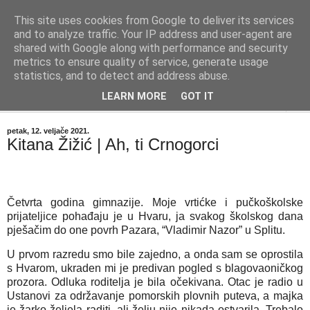
This site uses cookies from Google to deliver its services
"Kvaka"
and to analyze traffic. Your IP address and user-agent are
shared with Google along with performance and security
metrics to ensure quality of service, generate usage
Časopis za književnost ISSN 2459-5632
statistics, and to detect and address abuse.
LEARN MORE
GOT IT
▼
petak, 12. veljače 2021.
Kitana Žižić | Ah, ti Crnogorci
Četvrta godina gimnazije. Moje vrtićke i pučkoškolske
prijateljice pohađaju je u Hvaru, ja svakog školskog dana
pješačim do one povrh Pazara, “Vladimir Nazor” u Splitu.
U prvom razredu smo bile zajedno, a onda sam se oprostila
s Hvarom, ukraden mi je predivan pogled s blagovaoničkog
prozora. Odluka roditelja je bila očekivana. Otac je radio u
Ustanovi za održavanje pomorskih plovnih puteva, a majka
je žarko željela raditi, ali želju nije nikada ostvarila. Trebalo