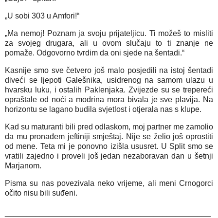
„U sobi 303 u Amfori!“
„Ma nemoj! Poznam ja svoju prijateljicu. Ti možeš to misliti
za svojeg drugara, ali u ovom slučaju to ti znanje ne
pomaže. Odgovorno tvrdim da oni sjede na šentadi.“
Kasnije smo sve četvero još malo posjedili na istoj šentadi
diveći se ljepoti Galešnika, usidrenog na samom ulazu u
hvarsku luku, i ostalih Paklenjaka. Zvijezde su se trepereći
opraštale od noći a modrina mora bivala je sve plavija. Na
horizontu se lagano budila svjetlost i otjerala nas s klupe.
Kad su maturanti bili pred odlaskom, moj partner me zamolio
da mu pronađem jeftiniji smještaj. Nije se želio još oprostiti
od mene. Teta mi je ponovno izišla ususret. U Split smo se
vratili zajedno i proveli još jedan nezaboravan dan u šetnji
Marjanom.
Pisma su nas povezivala neko vrijeme, ali meni Crnogorci
očito nisu bili suđeni.
_______________________________________________