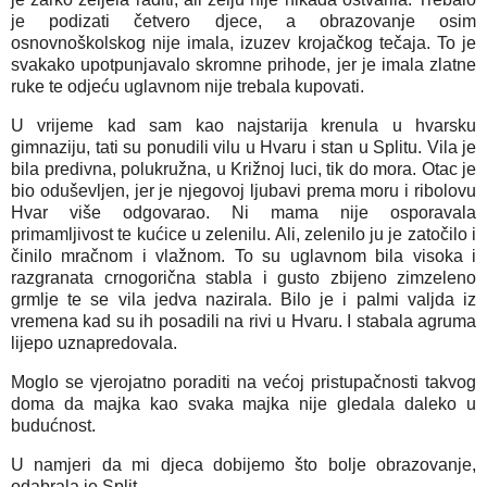
je podizati četvero djece, a obrazovanje osim
osnovnoškolskog nije imala, izuzev krojačkog tečaja. To je
svakako upotpunjavalo skromne prihode, jer je imala zlatne
ruke te odjeću uglavnom nije trebala kupovati.
U vrijeme kad sam kao najstarija krenula u hvarsku
gimnaziju, tati su ponudili vilu u Hvaru i stan u Splitu. Vila je
bila predivna, polukružna, u Križnoj luci, tik do mora. Otac je
bio oduševljen, jer je njegovoj ljubavi prema moru i ribolovu
Hvar više odgovarao. Ni mama nije osporavala
primamljivost te kućice u zelenilu. Ali, zelenilo ju je zatočilo i
činilo mračnom i vlažnom. To su uglavnom bila visoka i
razgranata crnogorična stabla i gusto zbijeno zimzeleno
grmlje te se vila jedva nazirala. Bilo je i palmi valjda iz
vremena kad su ih posadili na rivi u Hvaru. I stabala agruma
lijepo uznapredovala.
Moglo se vjerojatno poraditi na većoj pristupačnosti takvog
doma da majka kao svaka majka nije gledala daleko u
budućnost.
U namjeri da mi djeca dobijemo što bolje obrazovanje,
odabrala je Split.