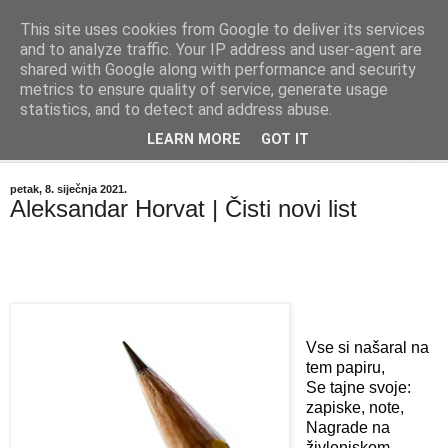
This site uses cookies from Google to deliver its services
"Kvaka"
and to analyze traffic. Your IP address and user-agent are
shared with Google along with performance and security
metrics to ensure quality of service, generate usage
Časopis za književnost ISSN 2459-5632
statistics, and to detect and address abuse.
LEARN MORE
GOT IT
▼
petak, 8. siječnja 2021.
Aleksandar Horvat | Čisti novi list
Vse si našaral na 
tem papiru,
Se tajne svoje: 
zapiske, note,
Nagrade na 
živlenjskom 