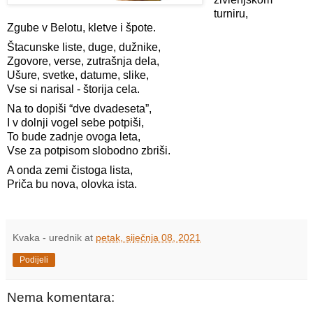
turniru,
Zgube v Belotu, kletve i špote.
Štacunske liste, duge, dužnike,
Zgovore, verse, zutrašnja dela,
Ušure, svetke, datume, slike,
Vse si narisal - štorija cela.
Na to dopiši “dve dvadeseta”,
I v dolnji vogel sebe potpiši,
To bude zadnje ovoga leta,
Vse za potpisom slobodno zbriši.
A onda zemi čistoga lista,
Priča bu nova, olovka ista.

Kvaka - urednik
at
petak, siječnja 08, 2021
Podijeli
Nema komentara: