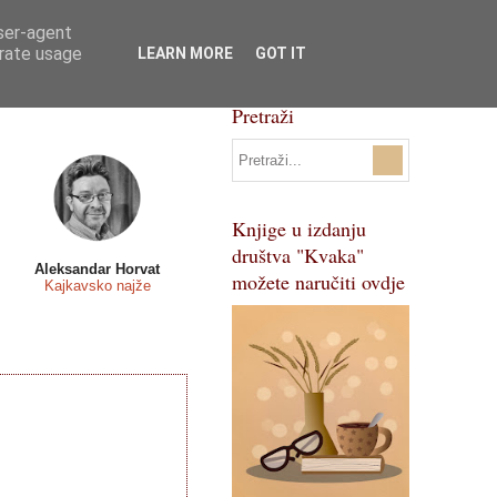
user-agent
Svi natječaji
Pojmovnik
erate usage
LEARN MORE
GOT IT
Pretraži
Knjige u izdanju
društva "Kvaka"
Aleksandar Horvat
možete naručiti ovdje
Kajkavsko najže