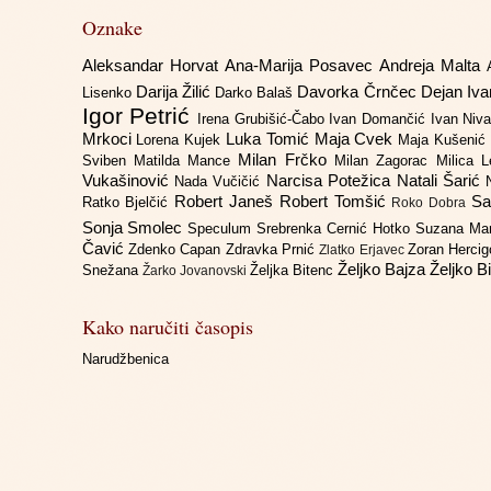
Oznake
Aleksandar Horvat
Ana-Marija Posavec
Andreja Malta
Darija Žilić
Davorka Črnčec
Dejan Iv
Lisenko
Darko Balaš
Igor Petrić
Irena Grubišić-Čabo
Ivan Domančić
Ivan Niv
Mrkoci
Luka Tomić
Maja Cvek
Lorena Kujek
Maja Kušenić
Milan Frčko
Sviben
Matilda Mance
Milan Zagorac
Milica 
Vukašinović
Narcisa Potežica
Natali Šarić
Nada Vučičić
Robert Janeš
Robert Tomšić
Sa
Ratko Bjelčić
Roko Dobra
Sonja Smolec
Speculum
Srebrenka Cernić Hotko
Suzana Ma
Čavić
Zdenko Capan
Zdravka Prnić
Zoran Herci
Zlatko Erjavec
Željko Bajza
Željko B
Snežana
Željka Bitenc
Žarko Jovanovski
Kako naručiti časopis
Narudžbenica