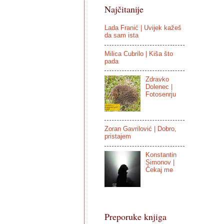
Najčitanije
Lada Franić | Uvijek kažeš
da sam ista
Milica Cubrilo | Kiša što
pada
Zdravko
Dolenec |
Fotosenrju
Zoran Gavrilović | Dobro,
pristajem
Konstantin
Simonov |
Čekaj me
Preporuke knjiga