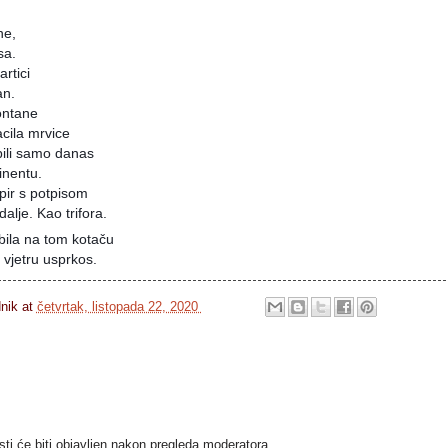
ne,
sa.
rtici
an.
ontane
acila mrvice
bili samo danas
inentu.
apir s potpisom
alje. Kao trifora.
 bila na tom kotaču
, vjetru usprkos.
dnik
at
četvrtak, listopada 22, 2020
i će biti objavljen nakon pregleda moderatora.