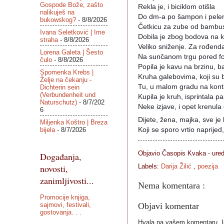
Gospode Bože, zašto
Rekla je, i biciklom otišla
nalikuješ na
Do dm-a po šampon i pele
bukowskog?
- 8/8/2026
Četkicu za zube od bambu
Ivana Seletković | Ime
Dobila je zbog bodova na ka
straha
- 8/8/2026
Veliko sniženje. Za rođend
Lorena Galeta | Šesto
Na sunčanom trgu pored f
čulo
- 8/8/2026
Popila je kavu na brzinu, b
Spomenka Krebs |
Kruha galebovima, koji su 
Želje na čekanju -
Tu, u malom gradu na kont
Dichterin sein
(Verbundenheit und
Kupila je kruh, isprintala p
Naturschutz)
- 8/7/202
Neke izjave, i opet krenula d
6
Dijete, žena, majka, sve je
Miljenka Koštro | Breza
bijela
- 8/7/2026
Koji se sporo vrtio naprijed
Objavio Časopis
Kvaka - ure
Događanja,
novosti,
Labels:
Darija Žilić
,
poezija
zanimljivosti...
Nema komentara :
Promocije knjiga,
sajmovi, festivali,
Objavi komentar
gostovanja. . .
Hvala na vašem komentaru. Ist