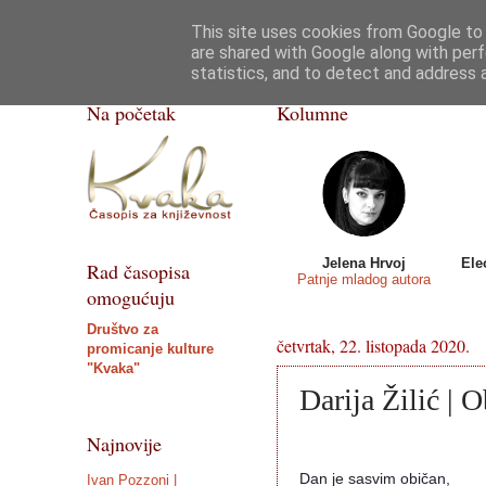
This site uses cookies from Google to d
Kvaka
Poezija
Priče, crtice
Razgovor
are shared with Google along with perf
statistics, and to detect and address 
ISSN 2459-5632
Na početak
Kolumne
Jelena Hrvoj
Ele
Rad časopisa
Patnje mladog autora
omogućuju
Društvo za
četvrtak, 22. listopada 2020.
promicanje kulture
"Kvaka"
Darija Žilić | 
Najnovije
Dan je sasvim običan,
Ivan Pozzoni |