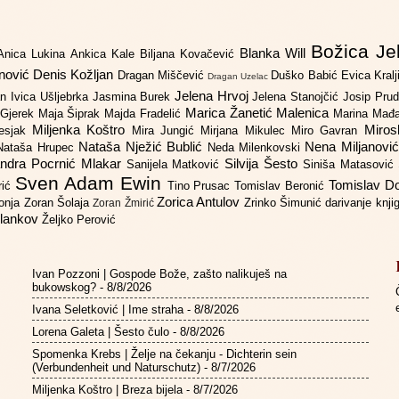
Božica Je
Blanka Will
Anica Lukina
Ankica Kale
Biljana Kovačević
anović
Denis Kožljan
Dragan Miščević
Duško Babić
Evica Kral
Dragan Uzelac
Jelena Hrvoj
an
Ivica Ušljebrka
Jasmina Burek
Jelena Stanojčić
Josip Pru
Marica Žanetić Malenica
 Gjerek
Maja Šiprak
Majda Fradelić
Marina Mađ
Miljenka Koštro
Miros
Lesjak
Mira Jungić
Mirjana Mikulec
Miro Gavran
Nataša Nježić Bublić
Nena Miljanovi
Nataša Hrupec
Neda Milenkovski
ndra Pocrnić Mlakar
Silvija Šesto
Sanijela Matković
Siniša Matasović
Sven Adam Ewin
Tomislav 
rić
Tino Prusac
Tomislav Beronić
Zorica Antulov
gonja
Zoran Šolaja
Zrinko Šimunić
darivanje knj
Zoran Žmirić
ilankov
Željko Perović
Ivan Pozzoni | Gospode Bože, zašto nalikuješ na
bukowskog?
- 8/8/2026
Ivana Seletković | Ime straha
- 8/8/2026
Lorena Galeta | Šesto čulo
- 8/8/2026
Spomenka Krebs | Želje na čekanju - Dichterin sein
(Verbundenheit und Naturschutz)
- 8/7/2026
Miljenka Koštro | Breza bijela
- 8/7/2026