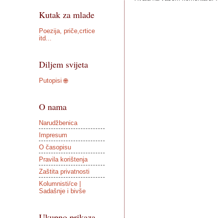
Kutak za mlade
Poezija, priče,crtice
itd...
Diljem svijeta
Putopisi 🌐
O nama
Narudžbenica
Impresum
O časopisu
Pravila korištenja
Zaštita privatnosti
Kolumnisti/ce |
Sadašnje i bivše
Ukupno prikaza