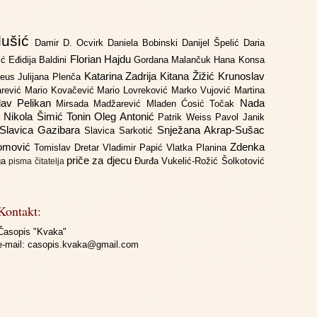
lušić
Damir D. Ocvirk
Daniela Bobinski
Danijel Špelić
Daria
Florian Hajdu
jić
Eđidija Baldini
Gordana Malančuk
Hana Konsa
Katarina Zadrija
Kitana Žižić
Krunoslav
deus
Julijana Plenča
arević
Mario Kovačević
Mario Lovreković
Marko Vujović
Martina
lav Pelikan
Nada
Mirsada Madžarević
Mladen Ćosić Točak
ć
Nikola Šimić Tonin
Oleg Antonić
Patrik Weiss
Pavol Janik
Slavica Gazibara
Snježana Akrap-Sušac
Slavica Sarkotić
Domović
Zdenka
Tomislav Dretar
Vladimir Papić
Vlatka Planina
priče za djecu
iga
Đurđa Vukelić-Rožić
Šolkotović
pisma čitatelja
Kontakt:
Časopis "Kvaka"
e-mail:
casopis.kvaka@gmail.com