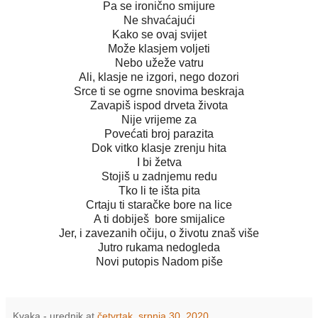
Pa se ironično smijure
Ne shvaćajući
Kako se ovaj svijet
Može klasjem voljeti
Nebo užeže vatru
Ali, klasje ne izgori, nego dozori
Srce ti se ogrne snovima beskraja
Zavapiš ispod drveta života
Nije vrijeme za
Povećati broj parazita
Dok vitko klasje zrenju hita
I bi žetva
Stojiš u zadnjemu redu
Tko li te išta pita
Crtaju ti staračke bore na lice
A ti dobiješ bore smijalice
Jer, i zavezanih očiju, o životu znaš više
Jutro rukama nedogleda
Novi putopis Nadom piše
Kvaka - urednik
at
četvrtak, srpnja 30, 2020