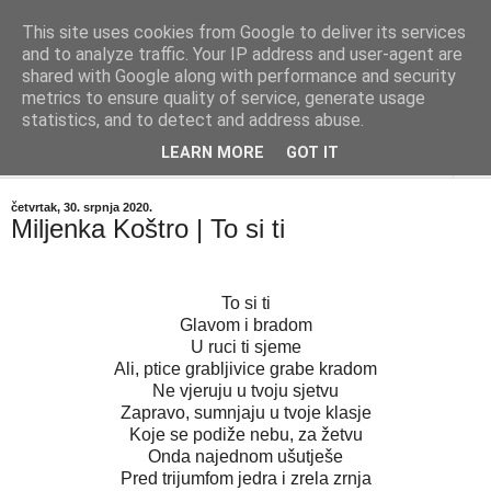
This site uses cookies from Google to deliver its services
"Kvaka"
and to analyze traffic. Your IP address and user-agent are
shared with Google along with performance and security
metrics to ensure quality of service, generate usage
Časopis za književnost ISSN 2459-5632
statistics, and to detect and address abuse.
LEARN MORE
GOT IT
▼
četvrtak, 30. srpnja 2020.
Miljenka Koštro | To si ti
To si ti
Glavom i bradom
U ruci ti sjeme
Ali, ptice grabljivice grabe kradom
Ne vjeruju u tvoju sjetvu
Zapravo, sumnjaju u tvoje klasje
Koje se podiže nebu, za žetvu
Onda najednom ušutješe
Pred trijumfom jedra i zrela zrnja