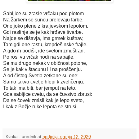
Sabljice su zrasle vrčaku pod plotom
Na žarkem se suncu prelevaju farbe.
One joko plene z kraljevskom lepotom,
Gdi raslinje se je kak hrđave švarbe.
Najde se dišavja, ima grmek kuštrav,
Tam gdi one rastu, krepdešinske frajle.
A gdo ih podiši, ide svetom zmuštran,
Po rosi vu vrčak hodi na sabajle.
Se mu drugo nekak v običnost potone,
Se je kak v štacunu ili na proščenju.
A od čistog Svetla zetkane su one:
Samo takvo cvetje hlepi k zveličenju.
To tak ima biti, bar jemput na leto,
Gda sabljice cvetu, da se čuvstvo zbrusi:
Da se čovek zmisli kak je lepo sveto,
I kak z Božje ruke lepota se strusi.
Kvaka - urednik
at
nedjelja, srpnja 12, 2020