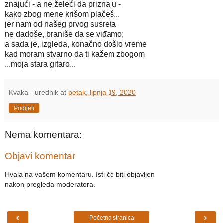
znajući - a ne želeći da priznaju -
kako zbog mene krišom plačeš...
jer nam od našeg prvog susreta
ne dadoše, braniše da se viđamo;
a sada je, izgleda, konačno došlo vreme
kad moram stvarno da ti kažem zbogom
...moja stara gitaro...
Kvaka - urednik
at
petak, lipnja 19, 2020
Podijeli
Nema komentara:
Objavi komentar
Hvala na vašem komentaru. Isti će biti objavljen
nakon pregleda moderatora.
‹
›
Početna stranica