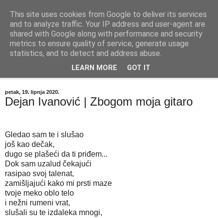
This site uses cookies from Google to deliver its services
"Kvaka"
and to analyze traffic. Your IP address and user-agent are
shared with Google along with performance and security
metrics to ensure quality of service, generate usage
Časopis za književnost ISSN 2459-5632
statistics, and to detect and address abuse.
LEARN MORE
GOT IT
▼
petak, 19. lipnja 2020.
Dejan Ivanović | Zbogom moja gitaro
Gledao sam te i slušao
još kao dečak,
dugo se plašeći da ti priđem...
Dok sam uzalud čekajući
rasipao svoj talenat,
zamišljajući kako mi prsti maze
tvoje meko oblo telo
i nežni rumeni vrat,
slušali su te izdaleka mnogi,