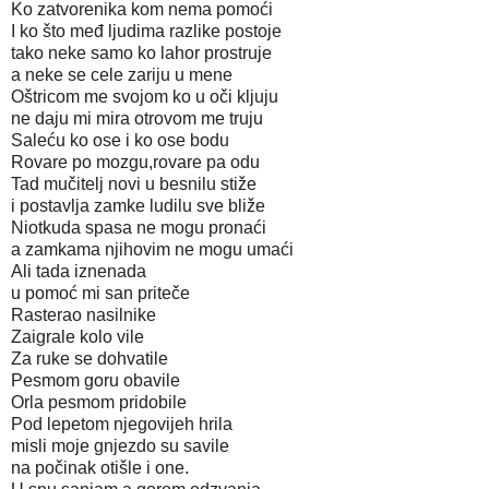
Ko zatvorenika kom nema pomoći
I ko što međ ljudima razlike postoje
tako neke samo ko lahor prostruje
a neke se cele zariju u mene
Oštricom me svojom ko u oči kljuju
ne daju mi mira otrovom me truju
Saleću ko ose i ko ose bodu
Rovare po mozgu,rovare pa odu
Tad mučitelj novi u besnilu stiže
i postavlja zamke ludilu sve bliže
Niotkuda spasa ne mogu pronaći
a zamkama njihovim ne mogu umaći
Ali tada iznenada
u pomoć mi san priteče
Rasterao nasilnike
Zaigrale kolo vile
Za ruke se dohvatile
Pesmom goru obavile
Orla pesmom pridobile
Pod lepetom njegovijeh hrila
misli moje gnjezdo su savile
na počinak otišle i one.