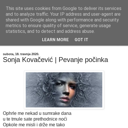
This site uses cookies from Google to deliver its services
"Kvaka"
and to analyze traffic. Your IP address and user-agent are
shared with Google along with performance and security
metrics to ensure quality of service, generate usage
Časopis za književnost ISSN 2459-5632
statistics, and to detect and address abuse.
LEARN MORE
GOT IT
▼
subota, 18. travnja 2020.
Sonja Kovačević | Pevanje počinka
Ophrle me nekad u sumrake dana
u te tmule sate prethodnice noći
Opkole me misli i drže me tako