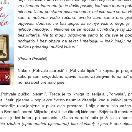
za njima na Internetu (to je došlo poslije, kad sam morao priba
niti sam listao po starim pjesmaricama; oslonio sam se na vl
sam o nečemu vodio računa: uvrstio sam samo one pje
otpjevati, doduše, ne baš lijepo, ali to nije važno, nego j
njihove melodije… Nekome će se možda učiniti da je taj izbo
bez kriterija. Na to mogu odgovoriti samo to da sve te po
podrijetlo i bez obzira na tekst i melodiju – ipak imaju n
pučke i pripadaju pučkoj kulturi.“
(Pavao Pavličić)
Nakon „Pohvale starosti“ i „Pohvale tijelu“ u kojima je progo
kako je sam svojedobno izjavio „samorazumljivim temama“ 
no nažalost premalo piše,
„Pohvale pučkoj pjesmi“. Treća je to knjiga iz serijala „Pohvala“, 
t i četiri pjesme – popijevke čvrsto naumile čitatelja, kao u kakvoj puto
 melodije ukorijenjene u puku ovih prostora. I nije autoru bilo važno
na Bembaši pored Miljacke; divi li se čitatelj kićenom Srijemu ili most
ens
i jedini kriterij pri nastanku „Glasa naroda“ bila je želja za spo
bio izložen (spomenutim pjesmama) kao slušatelj, i jesu li one utje