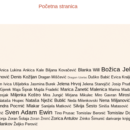
Početna stranica
Božica Je
Blanka Will
Anica Lukina
Ankica Kale
Biljana Kovačević
anović
Denis Kožljan
Dragan Miščević
Duško Babić
Evica Kral
Dragan Uzelac
Jelena Hrvoj
an
Ivica Ušljebrka
Jasmina Burek
Jelena Stanojčić
Josip Pru
Marica Žanetić Malenica
 Gjerek
Maja Šiprak
Majda Fradelić
Marina Mađ
Miljenka Koštro
Miros
Lesjak
Mira Jungić
Mirjana Mikulec
Miro Gavran
Nataša Nježić Bublić
Nena Miljanovi
Nataša Hrupec
Neda Milenkovski
ndra Pocrnić Mlakar
Silvija Šesto
Sanijela Matković
Siniša Matasović
Sven Adam Ewin
Tomislav 
rić
Tino Prusac
Tomislav Beronić
Zorica Antulov
gonja
Zoran Šolaja
Zrinko Šimunić
darivanje knj
Zoran Žmirić
ilankov
Željko Perović