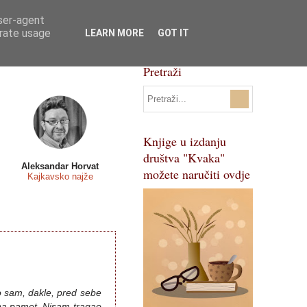
user-agent
Svi natječaji
Pojmovnik
erate usage
LEARN MORE
GOT IT
Pretraži
Knjige u izdanju
društva "Kvaka"
Aleksandar Horvat
možete naručiti ovdje
Kajkavsko najže
io sam, dakle, pred sebe
i na pamet. Nisam tragao