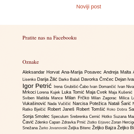
Noviji post
Pratite nas na Facebooku
Oznake
Aleksandar Horvat
Ana-Marija Posavec
Andreja Malta
Darija Žilić
Davorka Črnčec
Dejan Iv
Lisenko
Darko Balaš
Igor Petrić
Irena Grubišić-Čabo
Ivan Domančić
Ivan Niv
Mrkoci
Luka Tomić
Maja Cvek
Lorena Kujek
Maja Kušenić
Milan Frčko
Sviben
Matilda Mance
Milan Zagorac
Milica 
Vukašinović
Narcisa Potežica
Natali Šarić
Nada Vučičić
Robert Janeš
Robert Tomšić
Sa
Ratko Bjelčić
Roko Dobra
Sonja Smolec
Speculum
Srebrenka Cernić Hotko
Suzana Ma
Čavić
Zdenko Capan
Zdravka Prnić
Zoran Herci
Zlatko Erjavec
Željko Bajza
Željko B
Snežana
Željka Bitenc
Žarko Jovanovski