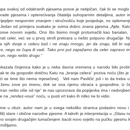
stupa svakoj od odabranih pjesama posve je netipičan, čak bi se moglo 
ade pjesama i opterećivanja čitatelja suhoparnim detaljima, autor in
krijepljen nespornim znanjem i stručnošću koje posjeduje, no oplemen
 Jedan od primjera svakako je svima dobro znana pjesma „Ajde, Kato,
 posve novom svjetlu. Ono što bismo mogli protumačiti kao banala
rati celer, već se u prvoj strofi pretvara u nešto potpuno drugačije.
a njih dvoje o celeru baš i ne znaju mnogo, jer da znaju, bili bi sv
re, nego se čupa ili vadi. Tako prvi put zapažamo da celer zapravo 
n on, nego nešto drugo.“
azala činjenica kako je u neka davna vremena u narodu bilo prošir
ijak te da gospodin dotičnu Katu na „branje celera“ poziva noću (što je 
ći se time što nema mjesečine). Veli nam Pavličić još i to da treba u 
enu zove po imenu, dok se ona njemu obraća s gospodine, iz čeg
niran nešto više od nje“ te nas upozorava da popijevka ima i nedvojb
 na „rendez-vous“ noću, u pusti vrt kako ih nitko ne bi vidio.
 u obzir, autor nam je u svega nekoliko stranica podastro novu i n
i) stare i obične narodne pjesme. A takvih je interpretacija u „Glasu na
rno svojim drugačijim tumačenjem baciti novo svjetlo na pučku pjesmu 
zmišljamo.