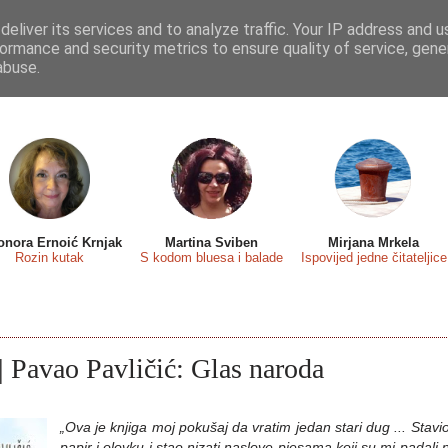
eliver its services and to analyze traffic. Your IP address and 
 sa...
Predstavljamo
Osvrti
Recenzije
Eseji
ormance and security metrics to ensure quality of service, gen
abuse.
onora Ernoić Krnjak
Martina Sviben
Mirjana Mrkela
Rozin kutak
S kodom bluesa i balade
Ispovijed jedne čitateljice
| Pavao Pavličić: Glas naroda
„Ova je knjiga moj pokušaj da vratim jedan stari dug ... Stav
papir i olovku i stao nizati naslove pjesama koji su mi padal