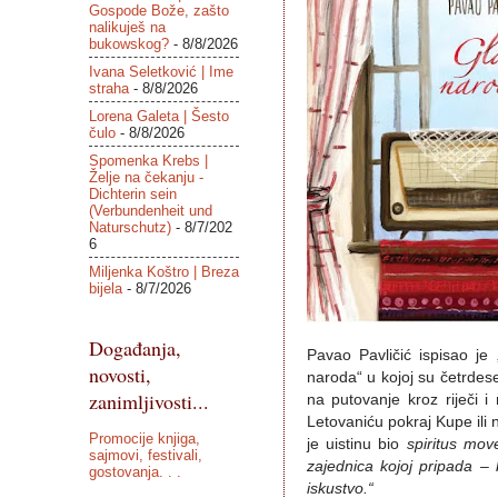
Gospode Bože, zašto
nalikuješ na
bukowskog?
- 8/8/2026
Ivana Seletković | Ime
straha
- 8/8/2026
Lorena Galeta | Šesto
čulo
- 8/8/2026
Spomenka Krebs |
Želje na čekanju -
Dichterin sein
(Verbundenheit und
Naturschutz)
- 8/7/202
6
Miljenka Koštro | Breza
bijela
- 8/7/2026
Događanja,
Pavao Pavličić ispisao je 
novosti,
naroda“ u kojoj su četrdese
zanimljivosti...
na putovanje kroz riječi i
Letovaniću pokraj Kupe ili 
Promocije knjiga,
je uistinu bio
spiritus mov
sajmovi, festivali,
zajednica kojoj pripada – 
gostovanja. . .
iskustvo.“