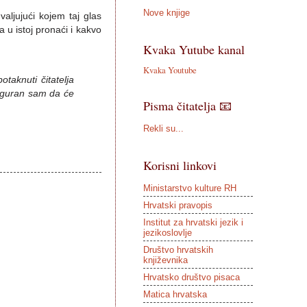
Nove knjige
aljujući kojem taj glas
 u istoj pronaći i kakvo
Kvaka Yutube kanal
Kvaka Youtube
taknuti čitatelja
Siguran sam da će
Pisma čitatelja 📧
Rekli su...
Korisni linkovi
Ministarstvo kulture RH
Hrvatski pravopis
Institut za hrvatski jezik i
jezikoslovlje
Društvo hrvatskih
književnika
Hrvatsko društvo pisaca
Matica hrvatska