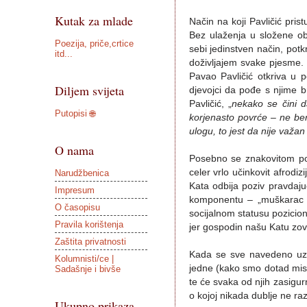
Kutak za mlade
Način na koji Pavličić pri
Bez ulaženja u složene obr
Poezija, priče,crtice
sebi jedinstven način, pot
itd...
doživljajem svake pjesme.
Pavao Pavličić otkriva u
Diljem svijeta
djevojci da pođe s njime b
Pavličić, „
nekako se čini d
Putopisi 🌐
korjenasto povrće – ne be
ulogu, to jest da nije važa
O nama
Posebno se znakovitom pok
celer vrlo učinkovit afrodiz
Narudžbenica
Kata odbija poziv pravdaju
Impresum
komponentu – „muškarac ž
O časopisu
socijalnom statusu pozicio
Pravila korištenja
jer gospodin našu Katu zove
Zaštita privatnosti
Kada se sve navedeno uzme
Kolumnisti/ce |
jedne (kako smo dotad mislil
Sadašnje i bivše
te će svaka od njih zasigu
o kojoj nikada dublje ne ra
Ukupno prikaza