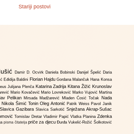
Stariji postovi
lušić
Damir D. Ocvirk
Daniela Bobinski
Danijel Špelić
Daria
Florian Hajdu
jić
Eđidija Baldini
Gordana Malančuk
Hana Konsa
Katarina Zadrija
Kitana Žižić
Krunoslav
deus
Julijana Plenča
arević
Mario Kovačević
Mario Lovreković
Marko Vujović
Martina
lav Pelikan
Nada
Mirsada Madžarević
Mladen Ćosić Točak
ć
Nikola Šimić Tonin
Oleg Antonić
Patrik Weiss
Pavol Janik
Slavica Gazibara
Snježana Akrap-Sušac
Slavica Sarkotić
Domović
Zdenka
Tomislav Dretar
Vladimir Papić
Vlatka Planina
priče za djecu
iga
Đurđa Vukelić-Rožić
Šolkotović
pisma čitatelja