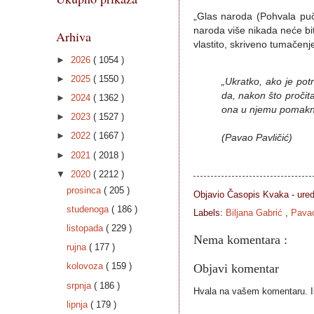
„Glas naroda (Pohvala pučk
naroda više nikada neće bit
Arhiva
vlastito, skriveno tumačenj
►
2026
( 1054 )
►
2025
( 1550 )
„Ukratko, ako je pot
da, nakon što pročit
►
2024
( 1362 )
ona u njemu pomaknu
►
2023
( 1527 )
►
2022
( 1667 )
(Pavao Pavličić)
►
2021
( 2018 )
▼
2020
( 2212 )
prosinca
( 205 )
Objavio Časopis
Kvaka - ure
studenoga
( 186 )
Labels:
Biljana Gabrić
,
Pavao
listopada
( 229 )
Nema komentara :
rujna
( 177 )
kolovoza
( 159 )
Objavi komentar
srpnja
( 186 )
Hvala na vašem komentaru. Ist
lipnja
( 179 )