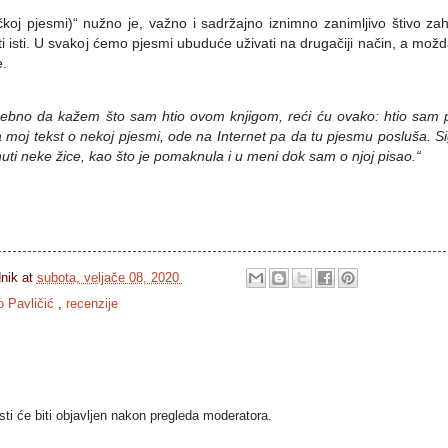
oj pjesmi)“ nužno je, važno i sadržajno iznimno zanimljivo štivo zahv
i isti. U svakoj ćemo pjesmi ubuduće uživati na drugačiji način, a možda
e.
rebno da kažem što sam htio ovom knjigom, reći ću ovako: htio sam po
a moj tekst o nekoj pjesmi, ode na Internet pa da tu pjesmu posluša. 
ti neke žice, kao što je pomaknula i u meni dok sam o njoj pisao.“
dnik
at
subota, veljače 08, 2020
 Pavličić
,
recenzije
i će biti objavljen nakon pregleda moderatora.