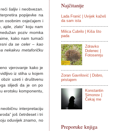
Najčitanije
reći šaljiv i neobvezan.
terpretira popijevke na
Lada Franić | Uvijek kažeš
da sam ista
jen osobnim osjećajem i
 ajde, zlato“ koju nam
Milica Cubrilo | Kiša što
n, nedužan poziv momka
pada
 Naime, kako nam tumači
jesni da se celer – kao
Zdravko
ima nekakvu metaforičku
Dolenec |
Fotosenrju
eno vjerovanje kako je
vidljivo iz stiha u kojem
Zoran Gavrilović | Dobro,
obzir uzeti i društvenu
pristajem
a slijedi da je on po
Konstantin
enu erotsku komponentu,
Simonov |
Čekaj me
eobičnu interpretaciju
roda“ još četrdeset i tri
koju oduvijek znamo, no
Preporuke knjiga