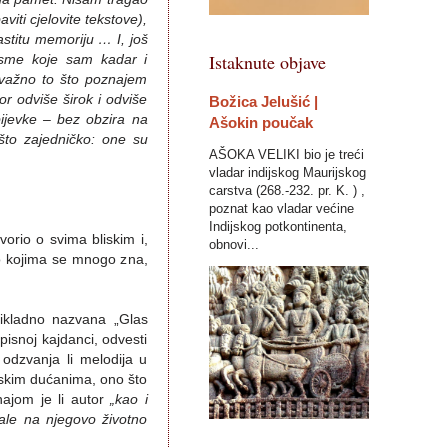
viti cjelovite tekstove),
astitu memoriju … I, još
Istaknute objave
sme koje sam kadar i
e važno to što poznajem
r odviše širok i odviše
Božica Jelušić |
pijevke – bez obzira na
Ašokin poučak
ešto zajedničko: one su
AŠOKA VELIKI bio je treći
vladar indijskog Maurijskog
carstva (268.-232. pr. K. ) ,
poznat kao vladar većine
Indijskog potkontinenta,
vorio o svima bliskim i,
obnovi...
o kojima se mnogo zna,
prikladno nazvana „Glas
pisnoj kajdanci, odvesti
 odzvanja li melodija u
arskim dućanima, ono što
znajom je li autor
„kao i
cale na njegovo životno