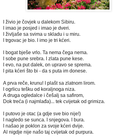
I živio je čovjek u dalekom Sibiru.
I imao je posjed i imao je dveri.
I življaše sa svima u skladu i u miru.
I trgovac je bio. I imo je tri kćeri.
I bogat bješe vrlo. Ta nema čega nema.
I sobe pune srebra. I zlata pune kese.
I evo, na put dalek, on upravo se sprema.
I pita kćeri što bi - da s puta im donese.
A prva reče, krunu! I plašt sa zlatnom lirom.
I ogrlicu tešku od koraljnoga niza.
A druga ogledalce i češalj sa safirom,
Dok treća (i najmlađa)... tek cvijetak od grimiza.
I putovo je otac (a gdje sve bio nije!)
I nagledo se sunca. I snjegova. I bura.
I našao je poklon za svoje kćeri dvije.
Al nigdje nije našo taj cvijetak od purpura.