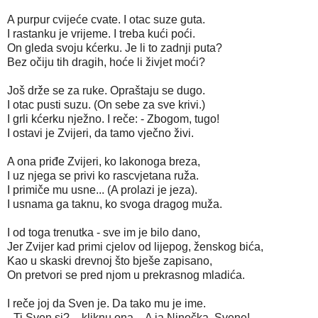
A purpur cvijeće cvate. I otac suze guta.
I rastanku je vrijeme. I treba kući poći.
On gleda svoju kćerku. Je li to zadnji puta?
Bez očiju tih dragih, hoće li živjet moći?
Još drže se za ruke. Opraštaju se dugo.
I otac pusti suzu. (On sebe za sve krivi.)
I grli kćerku nježno. I reče: - Zbogom, tugo!
I ostavi je Zvijeri, da tamo vječno živi.
A ona priđe Zvijeri, ko lakonoga breza,
I uz njega se privi ko rascvjetana ruža.
I primiče mu usne... (A prolazi je jeza).
I usnama ga taknu, ko svoga dragog muža.
I od toga trenutka - sve im je bilo dano,
Jer Zvijer kad primi cjelov od lijepog, ženskog bića,
Kao u skaski drevnoj što bješe zapisano,
On pretvori se pred njom u prekrasnog mladića.
I reče joj da Sven je. Da tako mu je ime.
- Ti Sven si? – kliknu ona. - A ja Ninočka, Svene!