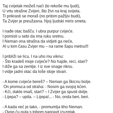
Taj cvijetak možeš naći (to rekoše mu ljudi),
U vrtu strašne Zvijeri, što živi na kraj svijeta.
Ti prikrasti se moraš (no pritom pažljiv budi),
Ta Zvijer je preužasna. Njoj ljudski miris smeta.
I nađe otac bašču. I ubra purpur cvijeće.
I pomisli u sebi da ima ruku sretnu.
I Neman ona strašna da vidjeti ga neće,
Al u tom času Zvijer mu – na rame šapu metnu!!!
I približi se licu. I na uho mu viknu:
- Što kradeš moje cvijeće? No hajde, reci, stari?
I diže ga sa zemlje. I iz sve snage riknu.
I vidje jadni otac da loše stoje stvari.
- A kome cvijeće bereš? – Neman ga škicnu bolje.
On promuca od straha: - Nosim ga svojoj kćeri.
- Kći, dakle imaš, stari? – I Zvijer ga spusti dolje.
- Lijepa? – upita. – Lijepa!... - No, onda beri, beri.
- A kada već je tako, - promumlja tiho Neman.
- Ovog ću puta s tobom napravit izuzetak.