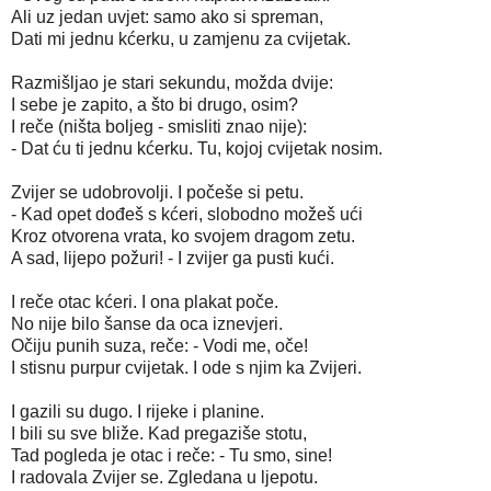
Ali uz jedan uvjet: samo ako si spreman,
Dati mi jednu kćerku, u zamjenu za cvijetak.
Razmišljao je stari sekundu, možda dvije:
I sebe je zapito, a što bi drugo, osim?
I reče (ništa boljeg - smisliti znao nije):
- Dat ću ti jednu kćerku. Tu, kojoj cvijetak nosim.
Zvijer se udobrovolji. I počeše si petu.
- Kad opet dođeš s kćeri, slobodno možeš ući
Kroz otvorena vrata, ko svojem dragom zetu.
A sad, lijepo požuri! - I zvijer ga pusti kući.
I reče otac kćeri. I ona plakat poče.
No nije bilo šanse da oca iznevjeri.
Očiju punih suza, reče: - Vodi me, oče!
I stisnu purpur cvijetak. I ode s njim ka Zvijeri.
I gazili su dugo. I rijeke i planine.
I bili su sve bliže. Kad pregaziše stotu,
Tad pogleda je otac i reče: - Tu smo, sine!
I radovala Zvijer se. Zgledana u ljepotu.