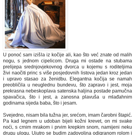
U ponoć sam izišla iz kočije ali, kao što već znate od malih
nogu, s jednom cipelicom. Druga mi ostade na stubama
prelijepa srednjovjekovnog dvorca u kojemu s roditeljima
živi naočiti princ s više posjedovnih listova jedan kroz jedan
i upravo stasao za ženidbu. Elegantna kočija se namah
preobličila u neuglednu bundevu, što zapravo i jest, moja
prekrasna nebeskoplava satenska haljina postade pamučna
spavačica, što i jest, a zanosna plavuša u mlađahnim
godinama sijeda baba, što i jesam.
Svejedno, nisam bila tužna jer, srećom, imam čarobni štapić.
Pa kad legnem u udoban bijeli kožni krevet, on mi svake
noći, s crnim mrakom i prvim krepkim snom, namijeni neku
drugu ulogu. Ujutro se budim zadovoljna odigranom rolom i