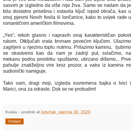
sasvim je izgledno da više nije živa. Samo se nadam da je
bila dostatno prisebna i ostavila ključ ispod otirača, kao u
onoj pjesmi Novih fosila ili lončanice, kako to uvijek rade u
romantičnim američkim filmovima.
„Yes“, rekoh glasno i napravih onaj karakterističan pokret
rukom. Otključah vrata brvnare povećim ključem. Ulazimo
zagrljeni u njezinu toplu nutrinu. Prilazimo kaminu, ljubimo
se strastveno kao da nam je zadnji put, svlačimo, na
mekanu podnu prostirku spuštamo, ubrzano dišemo... Prve
pahulje znatiželjno vire kroz prozor, a vatra iz kamina mi
sudionički namiguje.
Tako vam, dragi moji, izgleda suvremena bajka o Ivici i
Marici, ona za odrasle. Dok se ne probudim!
Kvaka - urednik
at
četvrtak, siječnja 30, 2020
Podijeli