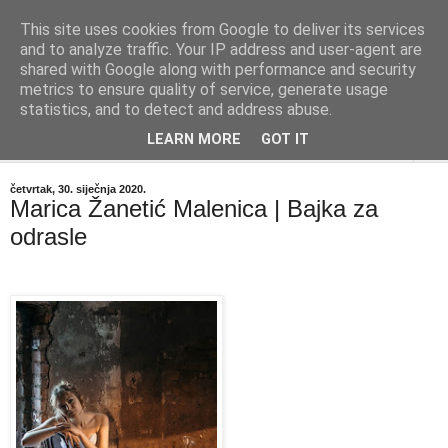
This site uses cookies from Google to deliver its services
"Kvaka"
and to analyze traffic. Your IP address and user-agent are
shared with Google along with performance and security
metrics to ensure quality of service, generate usage
Časopis za književnost ISSN 2459-5632
statistics, and to detect and address abuse.
LEARN MORE
GOT IT
▼
četvrtak, 30. siječnja 2020.
Marica Žanetić Malenica | Bajka za
odrasle