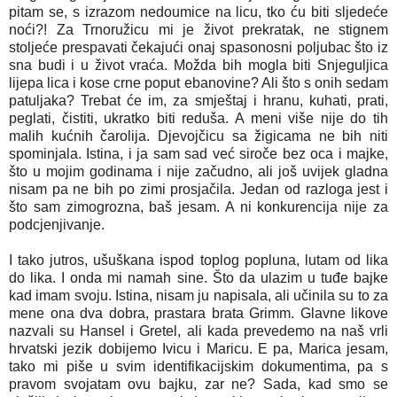
pitam se, s izrazom nedoumice na licu, tko ću biti sljedeće
noći?! Za Trnoružicu mi je život prekratak, ne stignem
stoljeće prespavati čekajući onaj spasonosni poljubac što iz
sna budi i u život vraća. Možda bih mogla biti Snjeguljica
lijepa lica i kose crne poput ebanovine? Ali što s onih sedam
patuljaka? Trebat će im, za smještaj i hranu, kuhati, prati,
peglati, čistiti, ukratko biti reduša. A meni više nije do tih
malih kućnih čarolija. Djevojčicu sa žigicama ne bih niti
spominjala. Istina, i ja sam sad već siroče bez oca i majke,
što u mojim godinama i nije začudno, ali još uvijek gladna
nisam pa ne bih po zimi prosjačila. Jedan od razloga jest i
što sam zimogrozna, baš jesam. A ni konkurencija nije za
podcjenjivanje.
I tako jutros, ušuškana ispod toplog popluna, lutam od lika
do lika. I onda mi namah sine. Što da ulazim u tuđe bajke
kad imam svoju. Istina, nisam ju napisala, ali učinila su to za
mene ona dva dobra, prastara brata Grimm. Glavne likove
nazvali su Hansel i Gretel, ali kada prevedemo na naš vrli
hrvatski jezik dobijemo Ivicu i Maricu. E pa, Marica jesam,
tako mi piše u svim identifikacijskim dokumentima, pa s
pravom svojatam ovu bajku, zar ne? Sada, kad smo se