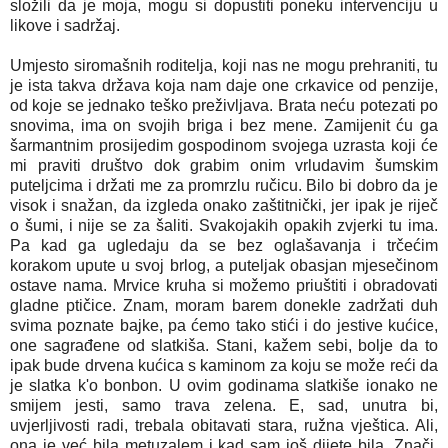
složili da je moja, mogu si dopustiti poneku intervenciju u
likove i sadržaj.
Umjesto siromašnih roditelja, koji nas ne mogu prehraniti, tu
je ista takva država koja nam daje one crkavice od penzije,
od koje se jednako teško preživljava. Brata neću potezati po
snovima, ima on svojih briga i bez mene. Zamijenit ću ga
šarmantnim prosijedim gospodinom svojega uzrasta koji će
mi praviti društvo dok grabim onim vrludavim šumskim
puteljcima i držati me za promrzlu ručicu. Bilo bi dobro da je
visok i snažan, da izgleda onako zaštitnički, jer ipak je riječ
o šumi, i nije se za šaliti. Svakojakih opakih zvjerki tu ima.
Pa kad ga ugledaju da se bez oglašavanja i trčećim
korakom upute u svoj brlog, a puteljak obasjan mjesečinom
ostave nama. Mrvice kruha si možemo priuštiti i obradovati
gladne ptičice. Znam, moram barem donekle zadržati duh
svima poznate bajke, pa ćemo tako stići i do jestive kućice,
one sagrađene od slatkiša. Stani, kažem sebi, bolje da to
ipak bude drvena kućica s kaminom za koju se može reći da
je slatka k'o bonbon. U ovim godinama slatkiše ionako ne
smijem jesti, samo trava zelena. E, sad, unutra bi,
uvjerljivosti radi, trebala obitavati stara, ružna vještica. Ali,
ona je već bila metuzalem i kad sam još dijete bila. Znači,