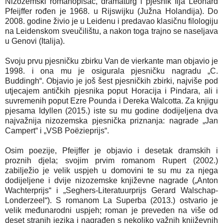
Nizozemski romanopisac, dramaturg i pjesnik Ilja Leonard
Pfeijffer rođen je 1968. u Rijswijku (Južna Holandija). Do
2008. godine živio je u Leidenu i predavao klasičnu filologiju
na Leidenskom sveučilištu, a nakon toga trajno se naseljava
u Genovi (Italija).
Svoju prvu pjesničku zbirku Van de vierkante man objavio je
1998. i ona mu je osigurala pjesničku nagradu „C.
Buddingh“. Objavio je još šest pjesničkih zbirki, najviše pod
utjecajem antičkih pjesnika poput Horacija i Pindara, ali i
suvremenih poput Ezre Pounda i Dereka Walcotta. Za knjigu
pjesama Idyllen (2015.) iste su mu godine dodijeljena dva
najvažnija nizozemska pjesnička priznanja: nagrade „Jan
Campert“ i „VSB Poëzieprijs“.
Osim poezije, Pfeijffer je objavio i desetak dramskih i
proznih djela; svojim prvim romanom Rupert (2002.)
zabilježio je velik uspjeh u domovini te su mu za njega
dodijeljene i dvije nizozemske književne nagrade („Anton
Wachterprijs“ i „Seghers-Literatuurprijs Gerard Walschap-
Londerzeel“). S romanom La Superba (2013.) ostvario je
velik međunarodni uspjeh; roman je preveden na više od
deset stranih jezika i nagrađen s nekoliko važnih književnih