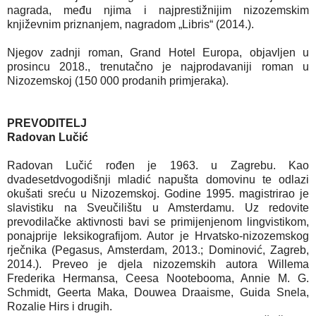
nagrada, među njima i najprestižnijim nizozemskim
književnim priznanjem, nagradom „Libris“ (2014.).
Njegov zadnji roman, Grand Hotel Europa, objavljen u
prosincu 2018., trenutačno je najprodavaniji roman u
Nizozemskoj (150 000 prodanih primjeraka).
PREVODITELJ
Radovan Lučić
Radovan Lučić rođen je 1963. u Zagrebu. Kao
dvadesetdvogodišnji mladić napušta domovinu te odlazi
okušati sreću u Nizozemskoj. Godine 1995. magistrirao je
slavistiku na Sveučilištu u Amsterdamu. Uz redovite
prevodilačke aktivnosti bavi se primijenjenom lingvistikom,
ponajprije leksikografijom. Autor je Hrvatsko-nizozemskog
rječnika (Pegasus, Amsterdam, 2013.; Dominović, Zagreb,
2014.). Preveo je djela nizozemskih autora Willema
Frederika Hermansa, Ceesa Nootebooma, Annie M. G.
Schmidt, Geerta Maka, Douwea Draaisme, Guida Snela,
Rozalie Hirs i drugih.