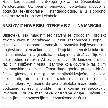
Radi kao docent hrvatskoga jezika na Sveučilištu u
Amsterdamu. Uz brojne prijevode, objavljuje radove s
područja leksikografije i standardologije, a u slobodno
vrijeme svira bubnjeve i cimbalo.
NASLOV IZ NOVE BIBLIOTEKE V.B.Z.-a „NA MARGINI“
Biblioteka „Na margini“ jedinstveni je trogodišnji projekt
stvoren kako bi odražavao kulturnu raznolikost Europe u
Hrvatskoj i istodobno promovirao hrvatsku književnost na
engleskom i njemačkom jeziku. Projekt se tematski fokusira
na manjinske i marginalizirane skupine u društvu. Tijekom
prve godine projekta V.B.Z. će objaviti 10 književnih djela
različitih književnih vrsta i žanrova koja govore o različitim
imigrantskim iskustvima. Tema druge godine projekta bit će
ženski glasovi, a treće godine manjinski izvještaj – glasovi
seksualnih, dobnih i religioznih manjina i ljudi s
invaliditetom. Vjerujemo da ova biblioteka može pridonijeti
podizanju svijesti o problemima s kojima se suočavaju
imigranti i druge manjinske društvene grupe i učiniti ih
vidljivijima i prihvaćenijima u hrvatskome društvu.