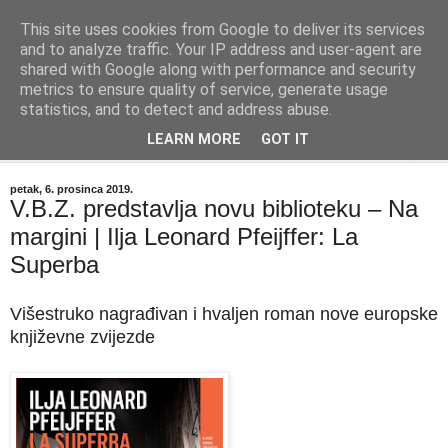
This site uses cookies from Google to deliver its services
"Kvaka"
and to analyze traffic. Your IP address and user-agent are
shared with Google along with performance and security
metrics to ensure quality of service, generate usage
Časopis za književnost ISSN 2459-5632
statistics, and to detect and address abuse.
LEARN MORE
GOT IT
▼
petak, 6. prosinca 2019.
V.B.Z. predstavlja novu biblioteku – Na
margini | Ilja Leonard Pfeijffer: La
Superba
Višestruko nagrađivan i hvaljen roman nove europske
književne zvijezde