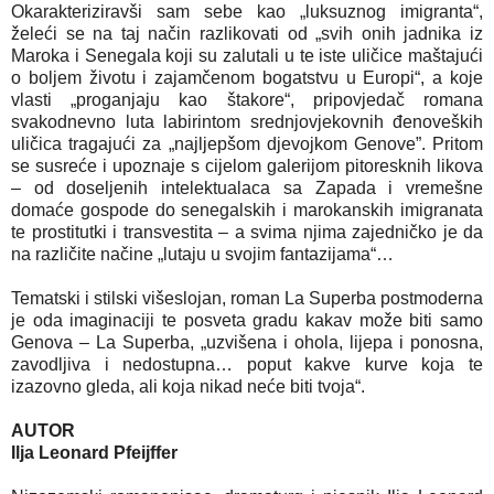
Okarakteriziravši sam sebe kao „luksuznog imigranta“,
želeći se na taj način razlikovati od „svih onih jadnika iz
Maroka i Senegala koji su zalutali u te iste uličice maštajući
o boljem životu i zajamčenom bogatstvu u Europi“, a koje
vlasti „proganjaju kao štakore“, pripovjedač romana
svakodnevno luta labirintom srednjovjekovnih đenoveških
uličica tragajući za „najljepšom djevojkom Genove”. Pritom
se susreće i upoznaje s cijelom galerijom pitoresknih likova
– od doseljenih intelektualaca sa Zapada i vremešne
domaće gospode do senegalskih i marokanskih imigranata
te prostitutki i transvestita – a svima njima zajedničko je da
na različite načine „lutaju u svojim fantazijama“…
Tematski i stilski višeslojan, roman La Superba postmoderna
je oda imaginaciji te posveta gradu kakav može biti samo
Genova – La Superba, „uzvišena i ohola, lijepa i ponosna,
zavodljiva i nedostupna… poput kakve kurve koja te
izazovno gleda, ali koja nikad neće biti tvoja“.
AUTOR
Ilja Leonard Pfeijffer