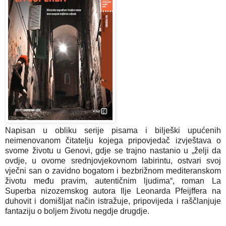
Napisan u obliku serije pisama i bilješki upućenih
neimenovanom čitatelju kojega pripovjedač izvještava o
svome životu u Genovi, gdje se trajno nastanio u „želji da
ovdje, u ovome srednjovjekovnom labirintu, ostvari svoj
vječni san o zavidno bogatom i bezbrižnom mediteranskom
životu među pravim, autentičnim ljudima“, roman La
Superba nizozemskog autora Ilje Leonarda Pfeijffera na
duhovit i domišljat način istražuje, pripovijeda i raščlanjuje
fantaziju o boljem životu negdje drugdje.