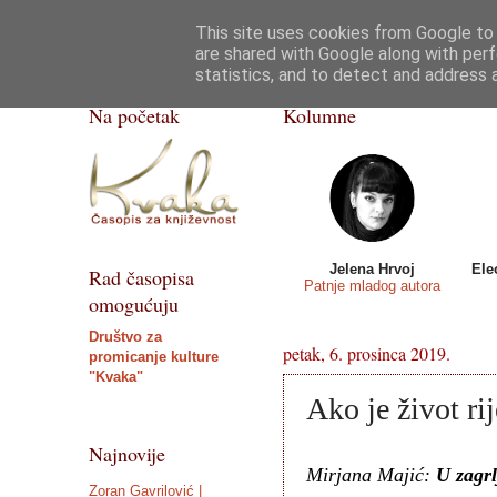
This site uses cookies from Google to d
Kvaka
Poezija
Priče, crtice
Razgovor
are shared with Google along with perf
statistics, and to detect and address 
ISSN 2459-5632
Na početak
Kolumne
Jelena Hrvoj
Ele
Rad časopisa
Patnje mladog autora
omogućuju
Društvo za
petak, 6. prosinca 2019.
promicanje kulture
"Kvaka"
Ako je život rij
Najnovije
Mirjana Majić:
U zagrl
Zoran Gavrilović |