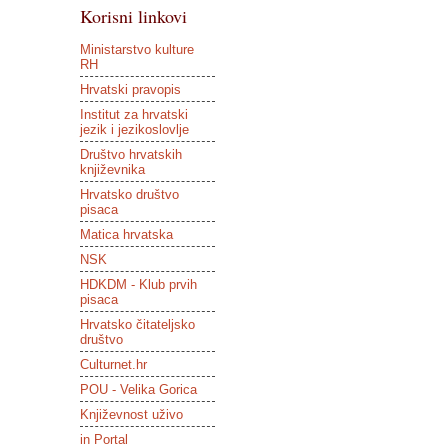
Korisni linkovi
Ministarstvo kulture
RH
Hrvatski pravopis
Institut za hrvatski
jezik i jezikoslovlje
Društvo hrvatskih
književnika
Hrvatsko društvo
pisaca
Matica hrvatska
NSK
HDKDM - Klub prvih
pisaca
Hrvatsko čitateljsko
društvo
Culturnet.hr
POU - Velika Gorica
Književnost uživo
in Portal