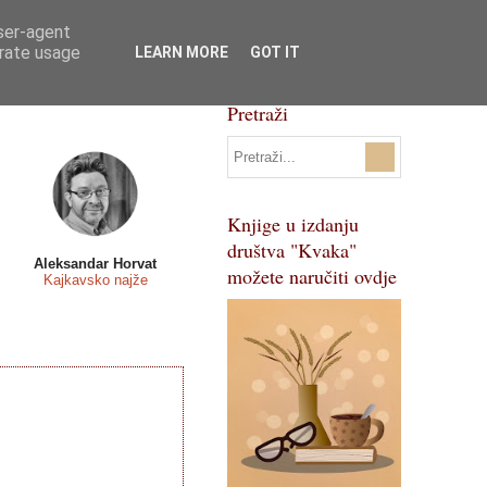
user-agent
Svi natječaji
Pojmovnik
erate usage
LEARN MORE
GOT IT
Pretraži
Knjige u izdanju
društva "Kvaka"
Aleksandar Horvat
možete naručiti ovdje
Kajkavsko najže