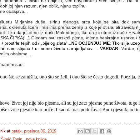
naborima. / Ništa ne odijelih, već udvostručih srce svoje. / Da bi s
adoh joj njen razum, njen oblik, njenu toplinu
me obasjava...
siluetu Mirjanine duše, širinu njenoga srca koje se pita dok s
a, okrenuta licem i mislima prema zemlji iz koje je otišla, ali zavičaj nije
opet: Tko da joj otme iz duše Makedoniju, tko da joj otme iz duše Hrvats
SKA ČIPKA(...) Gledam svu raskoš pjene, /njene beskrajne uzorke
/
 prostrle tepih od / „bijelog zlata“...
NE OCJENJUJ ME
:
Tko si je uze
as sam stijena / u momo životu caruje ljubav
...
VARDAR
: Vardar, r
vojim obalama...
e nam misao:
ono što se zamišlja, ono što se želi, i ono što se često dogodi. Poezija, to
hove, život joj nije bio pjesma, ali su joj zato pjesme pune života, tuge i
 piše svoje pjesme kao priče. I kao da nas podučava: Budi pjesnik, od tu
dnik
at
petak, prosinca 06, 2019
 Šimić Tonin
,
nove knjige