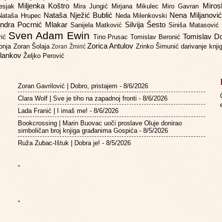
Miljenka Koštro
Miros
Lesjak
Mira Jungić
Mirjana Mikulec
Miro Gavran
Nataša Nježić Bublić
Nena Miljanovi
Nataša Hrupec
Neda Milenkovski
ndra Pocrnić Mlakar
Silvija Šesto
Sanijela Matković
Siniša Matasović
Sven Adam Ewin
Tomislav 
rić
Tino Prusac
Tomislav Beronić
Zorica Antulov
gonja
Zoran Šolaja
Zrinko Šimunić
darivanje knj
Zoran Žmirić
ilankov
Željko Perović
Zoran Gavrilović | Dobro, pristajem
- 8/6/2026
Clara Wolf | Sve je tiho na zapadnoj fronti
- 8/6/2026
Lada Franić | I imaš me!
- 8/6/2026
Bookcrossing | Marin Buovac uoči proslave Oluje donirao
simboličan broj knjiga građanima Gospića
- 8/5/2026
Ruža Zubac-Ištuk | Dobra je!
- 8/5/2026
“
”