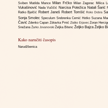
Milan Frčko
Sviben
Matilda Mance
Milan Zagorac
Milica 
Vukašinović
Narcisa Potežica
Natali Šarić
Nada Vučičić
Robert Janeš
Robert Tomšić
Sa
Ratko Bjelčić
Roko Dobra
Sonja Smolec
Speculum
Srebrenka Cernić Hotko
Suzana Ma
Čavić
Zdenko Capan
Zdravka Prnić
Zoran Herci
Zlatko Erjavec
Željko Bajza
Željko B
Snežana
Željka Bitenc
Žarko Jovanovski
Kako naručiti časopis
Narudžbenica