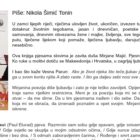
Piše: Nikola Šimić Tonin
U zamci lijepih riječi, riječima ulovljen život, ukoričen, izvezen 
dotaknut životnim tegobama, jasan i dnevničan, poetske 
samovanja, dnevnim obvezama žene i majke, življenja, sve tego
putu, liječene lijekom koji pomaže, liječena ljubavlju, darujuć
nesebično.
Ova knjiga pjesama slovima je zavita duša Mirjane Majić. Pjesni
Ko ruke u molitvi dotiču se Makeedonija i Hrvatska, u zagrljaj ljub
I kao što kaže Vesna Parun:
Ako je život rijeka što teče,ljubav
ga u svom koritu njiše.A zlato raste. I što ga daljeu sebi nosi sve z
Mirjanina poezija diše ljubavlju i zato je nije teško zavoljeti. Opij
traje samo rijetkim sretnicima. Meni je za poeziju koja mi se
stvar – da me dirne. Da u tim pjesmama nađem i dio sebe. Da 
koja mi se obraća, da iznenadi poznatim a opet svojim. Mirjan
iskrene.
avi
(Paul Elurad) pjeva:
Razmrsio sam sobu gdje spavam, gdje snivam 
/ Gdje svjetlo se skuplja u mojim odsutnim očima, / Gdje sunce izlazi
ršine i bez dna, / S odmah zaboravljenim čarima, / Rođenje i smrt zamr