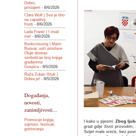
Dobro,
pristajem
- 8/6/2026
Clara Wolf | Sve je tiho
na zapadnoj
fronti
- 8/6/2026
Lada Franić | I imaš
me!
- 8/6/2026
Bookcrossing | Marin
Buovac uoči proslave
Oluje donirao
simboličan broj knjiga
građanima
Gospića
- 8/5/2026
Ruža Zubac-Ištuk |
Dobra je!
- 8/5/2026
Događanja,
novosti,
zanimljivosti...
Promocije knjiga,
I kako u pjesmi:
Zbog ljub
sajmovi, festivali,
grad gdje život provodim, 
gostovanja. . .
Svijet male sreće, bez pov