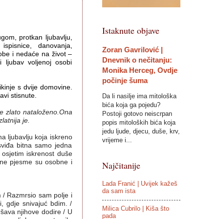
Istaknute objave
tugom, protkan ljubavlju,
ispisnice, danovanja,
Zoran Gavrilović |
be i nedaće na život –
Dnevnik o nečitanju:
i ljubav voljenoj osobi
Monika Herceg, Ovdje
počinje šuma
kinje s dvije domovine.
avi stisnute.
Da li nasilje ima mitološka
bića koja ga pojedu?
 je zlato nataloženo.Ona
Postoji gotovo neiscrpan
latnija je.
popis mitoloških bića koja
jedu ljude, djecu, duše, krv,
ena ljubavlju koja iskreno
vrijeme i...
 sviđa bitna samo jedna
osjetim iskrenost duše
ine pjesme su osobne i
Najčitanije
Lada Franić | Uvijek kažeš
da sam ista
/ Razmrsio sam polje i
, gdje snivajuć bdim. /
Milica Cubrilo | Kiša što
šava njihove dodire / U
pada