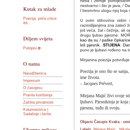
neba i zemlje pomiješanim 
nestvarno i što je java; / D
Kutak za mlade
I besmrtnu ulogu-njoj koja 
Poezija, priče,crtice
U ovim stihovima vidim 
itd...
razmišljanjima zna zateći žen
još veća, žal i čežnja, ali 
drugu ljubav pjesme: MOR
Diljem svijeta
kao da su / paške čipkarice /
loš pjesnik...
STIJENA
: Dan
Putopisi 🌐
puno je ljubavi rođeno na t
Mirjanina poezija potvrđuj
O nama
Poezija je ono što se sanja, 
Narudžbenica
ime života.
Impresum
– Jacques Prévert,
O časopisu
Pravila korištenja
Mirjana Majić živi svoje sti
ljubavi. Pjesnikinja je koja
Zaštita privatnosti
pjesmu, tuđu ili svoju.
Kolumnisti/ce |
Sadašnje i bivše
Objavio Časopis
Kvaka - ure
Ukupno prikaza
Labels:
Mirjana Majić
,
Nikola