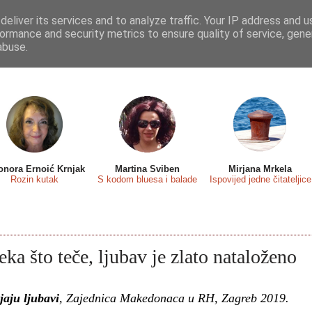
eliver its services and to analyze traffic. Your IP address and 
 sa...
Predstavljamo
Osvrti
Recenzije
Eseji
ormance and security metrics to ensure quality of service, gen
abuse.
onora Ernoić Krnjak
Martina Sviben
Mirjana Mrkela
Rozin kutak
S kodom bluesa i balade
Ispovijed jedne čitateljice
eka što teče, ljubav je zlato nataloženo
jaju ljubavi
, Zajednica Makedonaca u RH, Zagreb 2019.