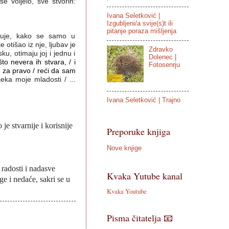
e voljelo, sve stvorih:
Ivana Seletković |
Izgubljeni/a svije(s)t ili
pitanje poraza mišljenja
amuje, kako se samo u
 otišao iz nje, ljubav je
Zdravko
ku, otimaju joj i jednu i
Dolenec |
što nevera ih stvara, / i
Fotosenrju
o za pravo / reći da sam
ijeka moje mladosti / ...
Ivana Seletković | Trajno
 je stvarnije i korisnije
Preporuke knjiga
Nove knjige
 radosti i nadasve
Kvaka Yutube kanal
ge i nedaće, sakri se u
Kvaka Youtube
Pisma čitatelja 📧