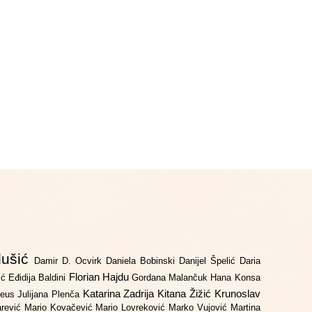
lušić
Damir D. Ocvirk
Daniela Bobinski
Danijel Špelić
Daria
Florian Hajdu
jić
Eđidija Baldini
Gordana Malančuk
Hana Konsa
Katarina Zadrija
Kitana Žižić
Krunoslav
deus
Julijana Plenča
arević
Mario Kovačević
Mario Lovreković
Marko Vujović
Martina