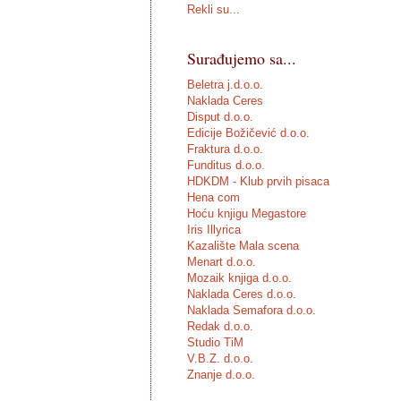
Rekli su...
Surađujemo sa...
Beletra j.d.o.o.
Naklada Ceres
Disput d.o.o.
Edicije Božičević d.o.o.
Fraktura d.o.o.
Funditus d.o.o.
HDKDM - Klub prvih pisaca
Hena com
Hoću knjigu Megastore
Iris Illyrica
Kazalište Mala scena
Menart d.o.o.
Mozaik knjiga d.o.o.
Naklada Ceres d.o.o.
Naklada Semafora d.o.o.
Redak d.o.o.
Studio TiM
V.B.Z. d.o.o.
Znanje d.o.o.