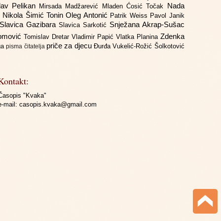
lav Pelikan
Nada
Mirsada Madžarević
Mladen Ćosić Točak
ć
Nikola Šimić Tonin
Oleg Antonić
Patrik Weiss
Pavol Janik
Slavica Gazibara
Snježana Akrap-Sušac
Slavica Sarkotić
Domović
Zdenka
Tomislav Dretar
Vladimir Papić
Vlatka Planina
priče za djecu
iga
Đurđa Vukelić-Rožić
Šolkotović
pisma čitatelja
Kontakt:
Časopis "Kvaka"
e-mail:
casopis.kvaka@gmail.com