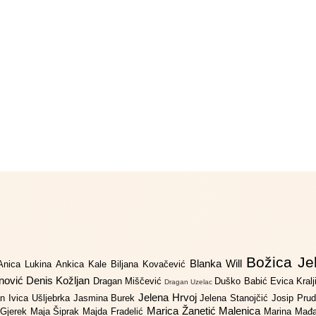
Božica Je
Blanka Will
Anica Lukina
Ankica Kale
Biljana Kovačević
anović
Denis Kožljan
Dragan Miščević
Duško Babić
Evica Kral
Dragan Uzelac
Jelena Hrvoj
an
Ivica Ušljebrka
Jasmina Burek
Jelena Stanojčić
Josip Pru
Marica Žanetić Malenica
 Gjerek
Maja Šiprak
Majda Fradelić
Marina Mađ