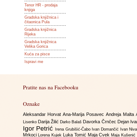
Tenor HR - prodaja
knjiga
Gradska knjižnica i
čitaonica Pula
Gradska knjižnica
Rijeka
Gradska knjižnica
Velika Gorica
Kuća za pisce
Ispravi me
Pratite nas na Facebooku
Oznake
Aleksandar Horvat
Ana-Marija Posavec
Andreja Malta
Darija Žilić
Davorka Črnčec
Dejan Iv
Lisenko
Darko Balaš
Igor Petrić
Irena Grubišić-Čabo
Ivan Domančić
Ivan Niv
Mrkoci
Luka Tomić
Maja Cvek
Lorena Kujek
Maja Kušenić