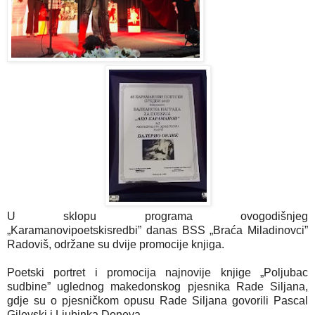
U sklopu programa ovogodišnjeg
„Karamanovipoetskisredbi” danas BSS „Braća Miladinovci”
Radoviš, održane su dvije promocije knjiga.
Poetski portret i promocija najnovije knjige „Poljubac
sudbine” uglednog makedonskog pjesnika Rade Siljana,
gdje su o pjesničkom opusu Rade Siljana govorili Pascal
Gilevski i Ljubinka Doneva.