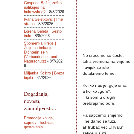
Gospode Bože, zašto
nalikuješ na
bukowskog?
- 8/8/2026
Ivana Seletković | Ime
straha
- 8/8/2026
Lorena Galeta | Šesto
čulo
- 8/8/2026
Spomenka Krebs |
Želje na čekanju -
Dichterin sein
Ne srećemo se često,
(Verbundenheit und
Naturschutz)
- 8/7/202
tek s vremena na vrijeme
6
i uvijek se iste
Miljenka Koštro | Breza
dotaknemo teme.
bijela
- 8/7/2026
Kol'ko nas je, gdje smo,
a koliko „gore“,
Događanja,
i krišom u drugih
novosti,
prebrajamo bore.
zanimljivosti...
Pa šapćemo smjerno
Promocije knjiga,
i ne damo se tuzi,
sajmovi, festivali,
gostovanja. . .
al' trubač već ,,Hvalu"
zatiče u suzi.