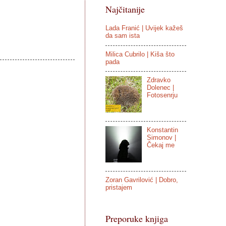
Najčitanije
Lada Franić | Uvijek kažeš
da sam ista
Milica Cubrilo | Kiša što
pada
Zdravko
Dolenec |
Fotosenrju
Konstantin
Simonov |
Čekaj me
Zoran Gavrilović | Dobro,
pristajem
Preporuke knjiga