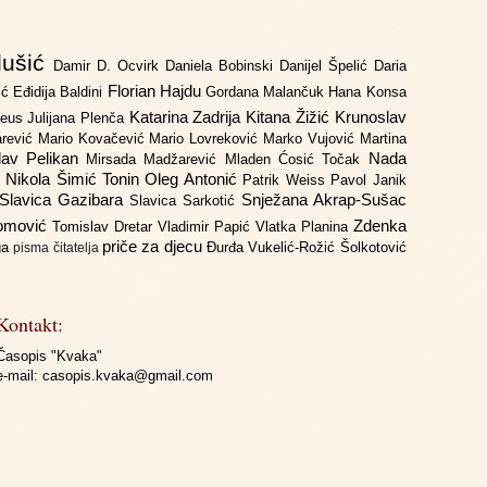
lušić
Damir D. Ocvirk
Daniela Bobinski
Danijel Špelić
Daria
Florian Hajdu
jić
Eđidija Baldini
Gordana Malančuk
Hana Konsa
Katarina Zadrija
Kitana Žižić
Krunoslav
deus
Julijana Plenča
arević
Mario Kovačević
Mario Lovreković
Marko Vujović
Martina
lav Pelikan
Nada
Mirsada Madžarević
Mladen Ćosić Točak
ć
Nikola Šimić Tonin
Oleg Antonić
Patrik Weiss
Pavol Janik
Slavica Gazibara
Snježana Akrap-Sušac
Slavica Sarkotić
Domović
Zdenka
Tomislav Dretar
Vladimir Papić
Vlatka Planina
priče za djecu
iga
Đurđa Vukelić-Rožić
Šolkotović
pisma čitatelja
Kontakt:
Časopis "Kvaka"
e-mail:
casopis.kvaka@gmail.com