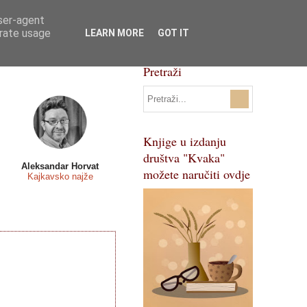
user-agent
Svi natječaji
Pojmovnik
erate usage
LEARN MORE
GOT IT
Pretraži
Knjige u izdanju
društva "Kvaka"
Aleksandar Horvat
možete naručiti ovdje
Kajkavsko najže