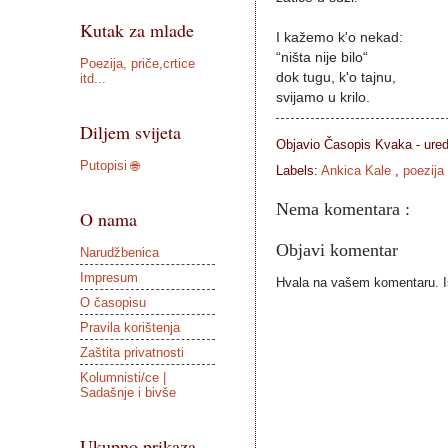
Kutak za mlade
I kažemo k'o nekad:
“ništa nije bilo“
Poezija, priče,crtice
dok tugu, k'o tajnu,
itd...
svijamo u krilo.
Diljem svijeta
Objavio Časopis
Kvaka - ure
Putopisi 🌐
Labels:
Ankica Kale
,
poezija
Nema komentara :
O nama
Objavi komentar
Narudžbenica
Impresum
Hvala na vašem komentaru. Ist
O časopisu
Pravila korištenja
Zaštita privatnosti
Kolumnisti/ce |
Sadašnje i bivše
Ukupno prikaza