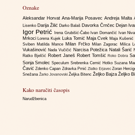
Oznake
Aleksandar Horvat
Ana-Marija Posavec
Andreja Malta
Darija Žilić
Davorka Črnčec
Dejan Iv
Lisenko
Darko Balaš
Igor Petrić
Irena Grubišić-Čabo
Ivan Domančić
Ivan Niv
Mrkoci
Luka Tomić
Maja Cvek
Lorena Kujek
Maja Kušenić
Milan Frčko
Sviben
Matilda Mance
Milan Zagorac
Milica 
Vukašinović
Narcisa Potežica
Natali Šarić
Nada Vučičić
Robert Janeš
Robert Tomšić
Sa
Ratko Bjelčić
Roko Dobra
Sonja Smolec
Speculum
Srebrenka Cernić Hotko
Suzana Ma
Čavić
Zdenko Capan
Zdravka Prnić
Zoran Herci
Zlatko Erjavec
Željko Bajza
Željko B
Snežana
Željka Bitenc
Žarko Jovanovski
Kako naručiti časopis
Narudžbenica