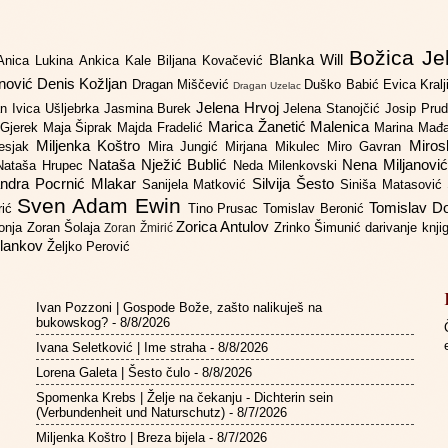
Božica Je
Blanka Will
Anica Lukina
Ankica Kale
Biljana Kovačević
anović
Denis Kožljan
Dragan Miščević
Duško Babić
Evica Kral
Dragan Uzelac
Jelena Hrvoj
an
Ivica Ušljebrka
Jasmina Burek
Jelena Stanojčić
Josip Pru
Marica Žanetić Malenica
 Gjerek
Maja Šiprak
Majda Fradelić
Marina Mađ
Miljenka Koštro
Miros
Lesjak
Mira Jungić
Mirjana Mikulec
Miro Gavran
Nataša Nježić Bublić
Nena Miljanovi
Nataša Hrupec
Neda Milenkovski
ndra Pocrnić Mlakar
Silvija Šesto
Sanijela Matković
Siniša Matasović
Sven Adam Ewin
Tomislav 
rić
Tino Prusac
Tomislav Beronić
Zorica Antulov
gonja
Zoran Šolaja
Zrinko Šimunić
darivanje knj
Zoran Žmirić
ilankov
Željko Perović
Ivan Pozzoni | Gospode Bože, zašto nalikuješ na
bukowskog?
- 8/8/2026
Ivana Seletković | Ime straha
- 8/8/2026
Lorena Galeta | Šesto čulo
- 8/8/2026
Spomenka Krebs | Želje na čekanju - Dichterin sein
(Verbundenheit und Naturschutz)
- 8/7/2026
Miljenka Koštro | Breza bijela
- 8/7/2026