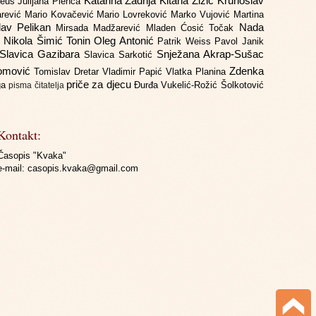
Katarina Zadrija
Kitana Žižić
Krunoslav
deus
Julijana Plenča
arević
Mario Kovačević
Mario Lovreković
Marko Vujović
Martina
lav Pelikan
Nada
Mirsada Madžarević
Mladen Ćosić Točak
ć
Nikola Šimić Tonin
Oleg Antonić
Patrik Weiss
Pavol Janik
Slavica Gazibara
Snježana Akrap-Sušac
Slavica Sarkotić
Domović
Zdenka
Tomislav Dretar
Vladimir Papić
Vlatka Planina
priče za djecu
iga
Đurđa Vukelić-Rožić
Šolkotović
pisma čitatelja
Kontakt:
Časopis "Kvaka"
e-mail:
casopis.kvaka@gmail.com