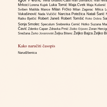
Irena Grubišić-Čabo
Ivan Domančić
Ivan Niv
Mrkoci
Luka Tomić
Maja Cvek
Lorena Kujek
Maja Kušenić
Milan Frčko
Sviben
Matilda Mance
Milan Zagorac
Milica 
Vukašinović
Narcisa Potežica
Natali Šarić
Nada Vučičić
Robert Janeš
Robert Tomšić
Sa
Ratko Bjelčić
Roko Dobra
Sonja Smolec
Speculum
Srebrenka Cernić Hotko
Suzana Ma
Čavić
Zdenko Capan
Zdravka Prnić
Zoran Herci
Zlatko Erjavec
Željko Bajza
Željko B
Snežana
Željka Bitenc
Žarko Jovanovski
Kako naručiti časopis
Narudžbenica