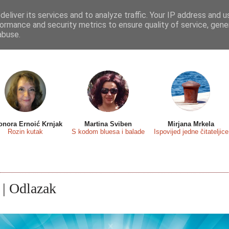
eliver its services and to analyze traffic. Your IP address and 
 sa...
Predstavljamo
Osvrti
Recenzije
Eseji
ormance and security metrics to ensure quality of service, gen
abuse.
onora Ernoić Krnjak
Martina Sviben
Mirjana Mrkela
Rozin kutak
S kodom bluesa i balade
Ispovijed jedne čitateljice
| Odlazak