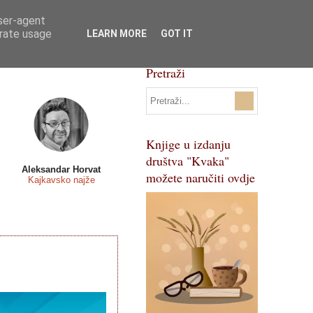
user-agent
Svi natječaji
Pojmovnik
erate usage
LEARN MORE
GOT IT
Pretraži
Knjige u izdanju
društva "Kvaka"
Aleksandar Horvat
možete naručiti ovdje
Kajkavsko najže