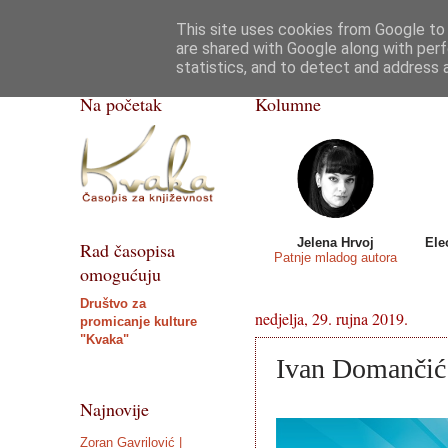
This site uses cookies from Google to d
Kvaka
Poezija
Priče, crtice
Razgovor
are shared with Google along with perf
statistics, and to detect and address 
ISSN 2459-5632
Na početak
Kolumne
Jelena Hrvoj
Ele
Rad časopisa
Patnje mladog autora
omogućuju
Društvo za
nedjelja, 29. rujna 2019.
promicanje kulture
"Kvaka"
Ivan Domančić 
Najnovije
Zoran Gavrilović |