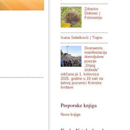
Zdravko
Dolenec |
Fotosenrju
Ivana Seletković | Trajno
Dvanaesta
manifestacija
domoljubne
poezije
„Stijeg
slobode”
održana je 1. kolovoza
2026. godine u 19 sati na
ljetnoj pozornici Kninske
tvrđave
Preporuke knjiga
Nove knjige