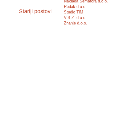
Naklada Semafora d.o.o.
Redak d.o.o.
Stariji postovi
Studio TiM
V.B.Z. d.o.o.
Znanje d.o.o.