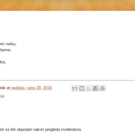
om nebu,
zdama.
ba,
dnik
at
nedjelja, rujna 29, 2019
ija
i će biti objavljen nakon pregleda moderatora.