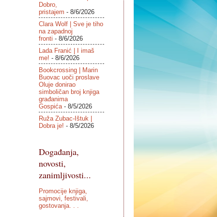
Dobro,
pristajem
- 8/6/2026
Clara Wolf | Sve je tiho
na zapadnoj
fronti
- 8/6/2026
Lada Franić | I imaš
me!
- 8/6/2026
Bookcrossing | Marin
Buovac uoči proslave
Oluje donirao
simboličan broj knjiga
građanima
Gospića
- 8/5/2026
Ruža Zubac-Ištuk |
Dobra je!
- 8/5/2026
Događanja,
novosti,
zanimljivosti...
Promocije knjiga,
sajmovi, festivali,
gostovanja. . .