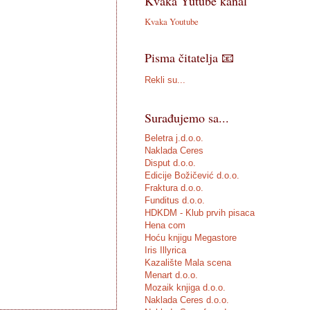
Kvaka Yutube kanal
Kvaka Youtube
Pisma čitatelja 📧
Rekli su...
Surađujemo sa...
Beletra j.d.o.o.
Naklada Ceres
Disput d.o.o.
Edicije Božičević d.o.o.
Fraktura d.o.o.
Funditus d.o.o.
HDKDM - Klub prvih pisaca
Hena com
Hoću knjigu Megastore
Iris Illyrica
Kazalište Mala scena
Menart d.o.o.
Mozaik knjiga d.o.o.
Naklada Ceres d.o.o.