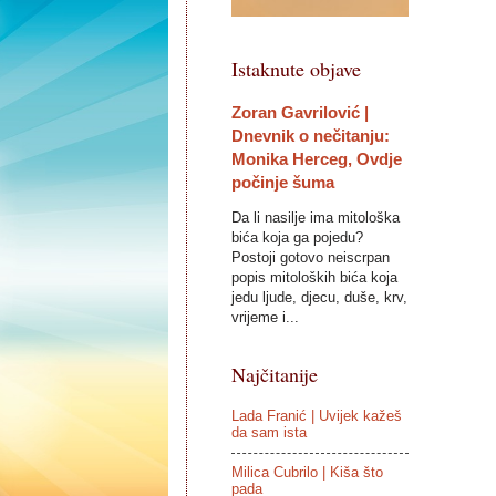
Istaknute objave
Zoran Gavrilović |
Dnevnik o nečitanju:
Monika Herceg, Ovdje
počinje šuma
Da li nasilje ima mitološka
bića koja ga pojedu?
Postoji gotovo neiscrpan
popis mitoloških bića koja
jedu ljude, djecu, duše, krv,
vrijeme i...
Najčitanije
Lada Franić | Uvijek kažeš
da sam ista
Milica Cubrilo | Kiša što
pada