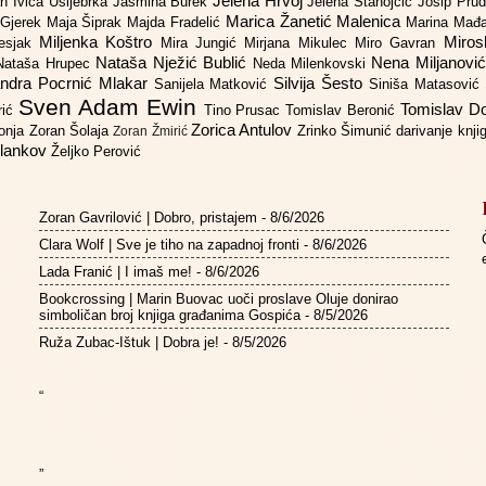
Jelena Hrvoj
an
Ivica Ušljebrka
Jasmina Burek
Jelena Stanojčić
Josip Pru
Marica Žanetić Malenica
 Gjerek
Maja Šiprak
Majda Fradelić
Marina Mađ
Miljenka Koštro
Miros
Lesjak
Mira Jungić
Mirjana Mikulec
Miro Gavran
Nataša Nježić Bublić
Nena Miljanovi
Nataša Hrupec
Neda Milenkovski
ndra Pocrnić Mlakar
Silvija Šesto
Sanijela Matković
Siniša Matasović
Sven Adam Ewin
Tomislav 
rić
Tino Prusac
Tomislav Beronić
Zorica Antulov
gonja
Zoran Šolaja
Zrinko Šimunić
darivanje knj
Zoran Žmirić
ilankov
Željko Perović
Zoran Gavrilović | Dobro, pristajem
- 8/6/2026
Clara Wolf | Sve je tiho na zapadnoj fronti
- 8/6/2026
Lada Franić | I imaš me!
- 8/6/2026
Bookcrossing | Marin Buovac uoči proslave Oluje donirao
simboličan broj knjiga građanima Gospića
- 8/5/2026
Ruža Zubac-Ištuk | Dobra je!
- 8/5/2026
“
”