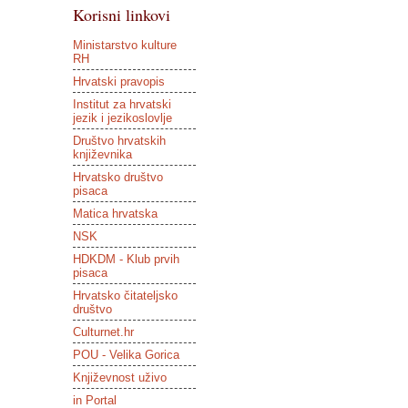
Korisni linkovi
Ministarstvo kulture
RH
Hrvatski pravopis
Institut za hrvatski
jezik i jezikoslovlje
Društvo hrvatskih
književnika
Hrvatsko društvo
pisaca
Matica hrvatska
NSK
HDKDM - Klub prvih
pisaca
Hrvatsko čitateljsko
društvo
Culturnet.hr
POU - Velika Gorica
Književnost uživo
in Portal