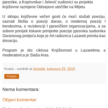
pjesnike, a Koprivnikar i Jelenić sudionici su projekta
književne razmjene Odisejevo utočište na Mljetu.
U sklopu književne večeri gosti će moći slušati poeziju,
saznati štošta o poeziji danas, o modernoj poeziji I
trendovima, o rezidenciji I pjesničkim organizacijama, a sa
sobom ponijeti tiskane primjerke poezije pjesnika sudionika
Goranovog proljeća koje je Art radionica Lazareti primila kao
donaciju.
Program je dio ciklusa Književnost u Lazaretima a
moderatorica je Staša Aras.
Kvaka - urednik
at
četvrtak, kolovoza 29, 2019
Podijeli
Nema komentara:
Objavi komentar