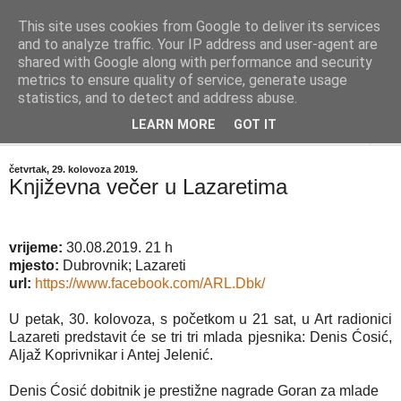
This site uses cookies from Google to deliver its services
"Kvaka"
and to analyze traffic. Your IP address and user-agent are
shared with Google along with performance and security
metrics to ensure quality of service, generate usage
Časopis za književnost ISSN 2459-5632
statistics, and to detect and address abuse.
LEARN MORE
GOT IT
▼
četvrtak, 29. kolovoza 2019.
Književna večer u Lazaretima
vrijeme:
30.08.2019. 21 h
mjesto:
Dubrovnik; Lazareti
url:
https://www.facebook.com/ARL.Dbk/
U petak, 30. kolovoza, s početkom u 21 sat, u Art radionici
Lazareti predstavit će se tri tri mlada pjesnika: Denis Ćosić,
Aljaž Koprivnikar i Antej Jelenić.
Denis Ćosić dobitnik je prestižne nagrade Goran za mlade