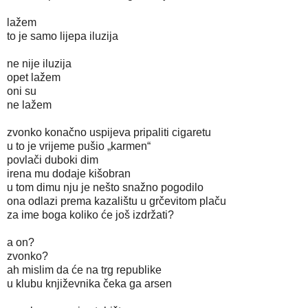
lažem
to je samo lijepa iluzija
ne nije iluzija
opet lažem
oni su
ne lažem
zvonko konačno uspijeva pripaliti cigaretu
u to je vrijeme pušio „karmen“
povlači duboki dim
irena mu dodaje kišobran
u tom dimu nju je nešto snažno pogodilo
ona odlazi prema kazalištu u grčevitom plaču
za ime boga koliko će još izdržati?
a on?
zvonko?
ah mislim da će na trg republike
u klubu književnika čeka ga arsen