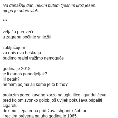
Na današnji dan, nekim putem tijesnim kroz jesen,
njega je odnio vlak.
***
veljača predvečer
u zagrebu počinje sniježiti
zaključujem
za opis dva beskraja
budimo realni tražimo nemoguće
godina je 2018.
je li danas ponedjeljak?
ili petak?
nemam pojma ali kome je to bitno?
prolazim pored kavane korzo na uglu ilice i gundulićeve
pred kojom zvonko golob još uvijek pokušava pripaliti
cigaretu
dok mu lijepa irena pridržava strgani kišobran
i recitira prèverta na uho godina je 1965.