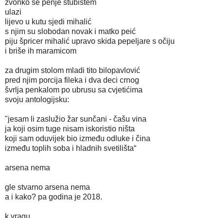
zvonko se penje stubištem
ulazi
lijevo u kutu sjedi mihalić
s njim su slobodan novak i matko peić
piju špricer mihalić upravo skida pepeljare s očiju
i briše ih maramicom
za drugim stolom mladi tito bilopavlović
pred njim porcija fileka i dva deci crnog
švrlja penkalom po ubrusu sa cvjetićima
svoju antologijsku:
"jesam li zaslužio žar sunčani - čašu vina
ja koji osim tuge nisam iskoristio ništa
koji sam oduvijek bio između odluke i čina
između toplih soba i hladnih svetilišta“
arsena nema
gle stvarno arsena nema
a i kako? pa godina je 2018.
k vragu